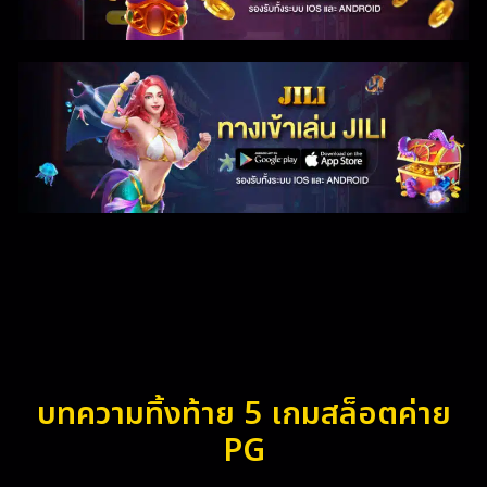
บทความทิ้งท้าย 5 เกมสล็อตค่าย
PG