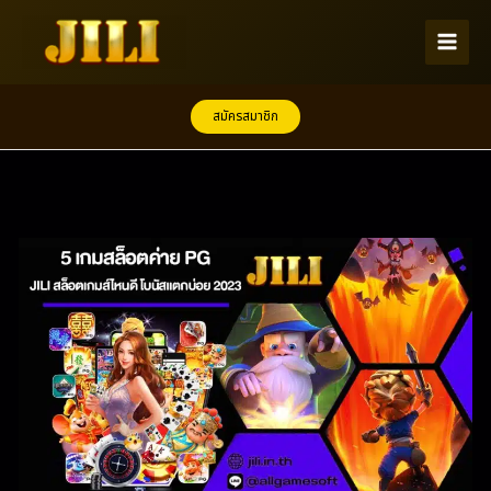
Skip
to
content
สมัครสมาชิก