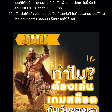
ชวนก็ได้โบนัส ต่างคนต่างได้ ดีลกับเพื่อนเลยตั้งแต่วันนี้ รับค่า
คอมมิชชั่น 0.6% สูงสุด 1,000 บาท
เมื่อเล่นได้แล้ว สามารถถอนเงินได้เลยทันที ไม่ต้องรอคนมาอนุมัติ ไม่
ว่าจะถอนหลักพัน หลักหมื่น ก็สามารถทำได้เลย