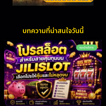
บทความที่น่าสนใจวันนี้
แนะนำบริการ