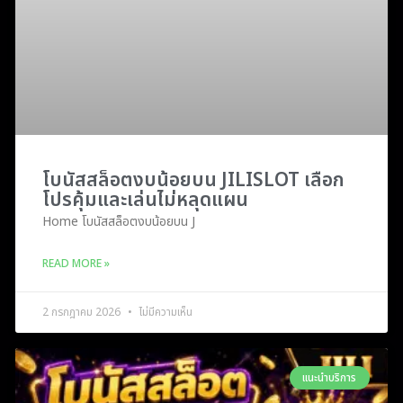
โบนัสสล็อตงบน้อยบน JILISLOT เลือก
โปรคุ้มและเล่นไม่หลุดแผน
Home โบนัสสล็อตงบน้อยบน J
READ MORE »
2 กรกฎาคม 2026
ไม่มีความเห็น
แนะนำบริการ