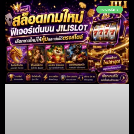
แนะนำบริการ