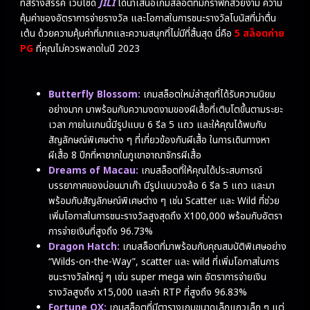
ที่สร้างสรรค์ เว็บไซด์
JILI
ได้นำเสนอเกมสล็อตที่มีกราฟิกสวยงาม ความ
คุ้มค่าของอัตราการจ่ายรางวัล และโอกาสในการชนะรางวัลโบนัสที่น่าตื่น
เต้น ด้วยความคุ้มค่าที่มากและความสนุกที่ไม่มีที่สิ้นสุด นี่คือ
5 สล็อตค่าย
PG
ที่คุณไม่ควรพลาดในปี 2023
Butterfly Blossom:
เกมสล็อตใหม่ล่าสุดที่ได้รับความนิยม
อย่างมาก มาพร้อมกับความงดงามของผีเสื้อที่เติบโตขึ้นตามระยะ
เวลา ภายในเกมนี้มีรูปแบบ 6 รีล 5 แถว และให้คุณได้พบกับ
สัญลักษณ์พิเศษต่าง ๆ ที่เกี่ยวข้องกับผีเสื้อ ในการเดินทางหา
ผีเสื้อ 8 ปีกที่หายากในภูเขาอาณาจักรผีเสื้อ
Dreams of Macau:
เกมสล็อตที่ให้คุณได้ประสบการณ์
บรรยากาศของบ่อนมาเก๊า มีรูปแบบวงล้อ 6 รีล 5 แถว และมา
พร้อมกับสัญลักษณ์พิเศษต่าง ๆ เช่น Scatter และ Wild ที่ช่วย
เพิ่มโอกาสในการชนะรางวัลสูงสุดถึง X100,000 พร้อมกับอัตรา
การจ่ายเงินที่สูงถึง 96.73%
Dragon Hatch:
เกมสล็อตที่มาพร้อมกับคุณสมบัติพิเศษอย่าง
“Wilds-on-the-Way”, scatter และ wild ที่เพิ่มโอกาสในการ
ชนะรางวัลใหญ่ ๆ เช่น super mega win อัตราการจ่ายเงิน
รางวัลสูงถึง x15,000 และค่า RTP ที่สูงถึง 96.83%
Fortune OX:
เกมสล็อตที่มีตารางเกมขนาดเล็กแถวเล็ก ๆ แต่