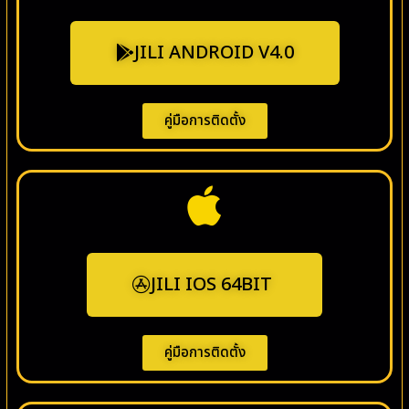
JILI ANDROID V4.0
คู่มือการติดตั้ง
JILI IOS 64BIT
คู่มือการติดตั้ง