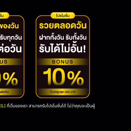
JILI
ที่เว็บของเรา สามารถรับโปรโมชั่นได้ ไม่ว่าคุณจะเป็นผู้