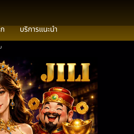
ิก
บริการแนะนำ
บ