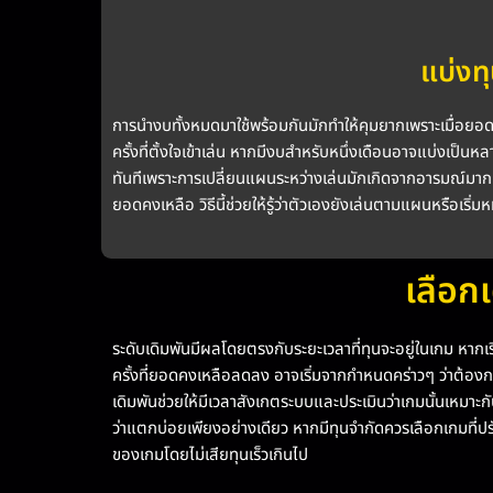
แบ่งทุ
การนำงบทั้งหมดมาใช้พร้อมกันมักทำให้คุมยากเพราะเมื่อยอดเงิ
ครั้งที่ตั้งใจเข้าเล่น หากมีงบสำหรับหนึ่งเดือนอาจแบ่งเป็น
ทันทีเพราะการเปลี่ยนแผนระหว่างเล่นมักเกิดจากอารมณ์มาก
ยอดคงเหลือ วิธีนี้ช่วยให้รู้ว่าตัวเองยังเล่นตามแผนหรือเริ
เลือกเ
ระดับเดิมพันมีผลโดยตรงกับระยะเวลาที่ทุนจะอยู่ในเกม หากเริ
ครั้งที่ยอดคงเหลือลดลง อาจเริ่มจากกำหนดคร่าวๆ ว่าต้องการ
เดิมพันช่วยให้มีเวลาสังเกตระบบและประเมินว่าเกมนั้นเหมาะ
ว่าแตกบ่อยเพียงอย่างเดียว หากมีทุนจำกัดควรเลือกเกมที่ปรับ
ของเกมโดยไม่เสียทุนเร็วเกินไป