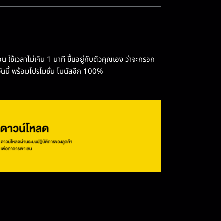
 ใช้เวลาไม่เกิน 1 นาที ขึ้นอยู่กับตัวคุณเอง ว่าจะกรอก
วันนี้ พร้อมโปรโมชั่น โบนัสอีก 100%