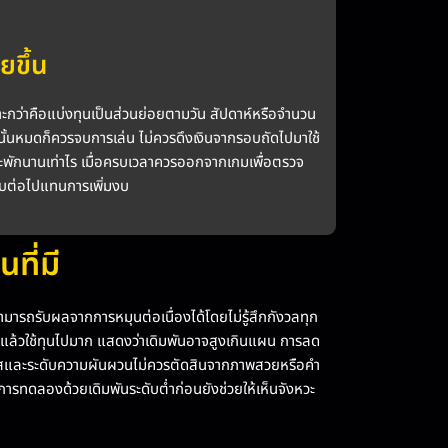
ยขึ้น
หมาะกว่าคือแบ่งทุนเป็นส่วนย่อยตามวัน สัปดาห์หรือจำนวน
อบนั้นหมดก็ควรจบการเล่น ไม่ควรดึงเงินจากรอบถัดไปมาใช้
ละพักนานเท่าไร เมื่อครบเวลาควรออกจากเกมเพื่อตรวจ
นรอบต่อไปแทนการเพิ่มงบ
ที่มี
สามารถรับผลจากการหมุนต่อเนื่องได้โดยไม่รู้สึกกังวลทุก
ั้งแล้วใช้ทุนไปมาก แสดงว่าเดิมพันอาจสูงเกินแผน การลด
บนัสและระดับความผันผวนไม่ควรตัดสินจากภาพสวยหรือคำ
ก การทดลองด้วยเดิมพันระดับต่ำก่อนยังช่วยให้เห็นจังหวะ