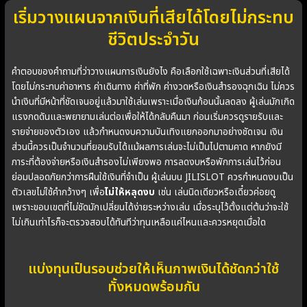
เริ่มวางแผนจากเงินที่เสียได้โดยไม่กระทบ
ชีวิตประจำวัน
คำตอบของคำถามที่ว่าวางแผนการเงินยังไง คือเลือกใช้เฉพาะเงินส่วนที่เสียได้
โดยไม่กระทบค่าอาหาร ค่าเดินทาง ค่าที่พัก ค่างวดหรือเงินสำรองฉุกเฉิน ไม่ควร
นำเงินที่มีหน้าที่ชัดเจนอยู่แล้วมาใช้เล่นเพราะเมื่อเงินก้อนนั้นลดลง ผู้เล่นมักเกิด
แรงกดดันและพยายามเล่นต่อเพื่อให้ได้กลับคืนมา ก่อนเริ่มควรดูรายรับและ
รายจ่ายของตัวเอง แล้วกำหนดงบความบันเทิงแยกออกมาอย่างชัดเจน เงิน
ส่วนนี้ควรเป็นจำนวนที่ยอมรับได้แม้ผลการเล่นจะไม่เป็นไปตามคาด หากยังมี
ภาระที่ต้องจ่ายหรือเงินสำรองไม่เพียงพอ การลดงบหรือพักการเล่นไว้ก่อน
ย่อมปลอดภัยกว่าการฝืนใช้เงินที่จำเป็น ผู้เล่นบน JILISLOT ควรกำหนดงบเป็น
ตัวเลขไม่ใช้คำกว้างๆ เพื่อ
ไม่ให้หลุดงบ
เช่น เล่นนิดเดียวหรือเดี๋ยวค่อยดู
เพราะขอบเขตที่ไม่ชัดมักเปลี่ยนได้ง่ายระหว่างเล่น เมื่อระบุไว้ตั้งแต่ต้นว่าจะใช้
ไม่เกินเท่าไรก็จะตรวจสอบได้ทันทีว่าทุนเหลือแค่ไหนและควรหยุดเมื่อใด
แบ่งทุนเป็นรอบช่วยให้เห็นภาพเงินได้ชัดกว่าใช้
ทั้งหมดพร้อมกัน