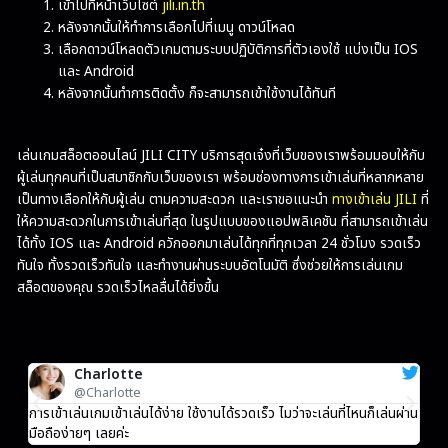
เข้าไปที่หน้าเว็บไซต์
jili.in.th
หลังจากนั้นให้ทำการเลือกไปที่เมนู ดาวน์โหลด
เลือกดาวน์โหลดตัวเกมตามระบบปฏิบัติการที่ตัวเองใช้ แบ่งเป็น IOS
และ Android
หลังจากนั้นทำการติดตั้ง ก็จะสามารถเข้าใช้งานได้ทันที
เล่นเกมสล็อตออนไลน์ JILI CITY บริการสุดเจ๋งที่เว็บของเราพร้อมมอบให้กับ
ผู้เล่นทุกคนที่เป็นสมาชิกกับเว็บของเรา พร้อมช่องทางการเข้าเล่นที่หลากหลาย
เป็นทางเลือกให้กับผู้เล่น ตามความสะดวก และเราขอแนะนำ
ทางเข้าเล่น JILI
ที่
ให้ความสะดวกในการเข้าเล่นที่สุด ในรูปแบบของแอปพลิเคชัน ที่สามารถเข้าเล่น
ได้ทั้ง IOS และ Android ควักออกมาเล่นได้ทุกที่ทุกเวลา 24 ชั่วโมง รวดเร็ว
ทันใจ ทั้งรวดเร็วทันใจ และทำงานผ่านระบบอัตโนมัติ ซึ่งช่วยให้การเล่นเกม
สล็อตของคุณ รวดเร็วไหลลื่นได้ยิ่งขึ้น
Charlotte
@Charlotte
การเข้าเล่นเกมเข้าเล่นได้ง่าย ใช้งานได้รวดเร็ว ไมว่าจะเล่นที่ไหนก็เล่นผ่าน
เป็น
มือถือง่ายๆ เลยค่ะ
เครด