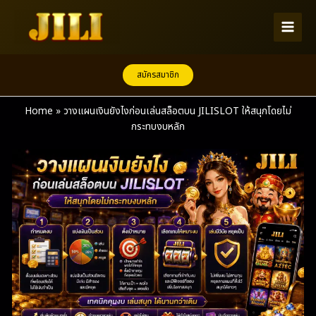
Skip
to
content
สมัครสมาชิก
Home
»
วางแผนเงินยังไงก่อนเล่นสล็อตบน JILISLOT ให้สนุกโดยไม่
กระทบงบหลัก