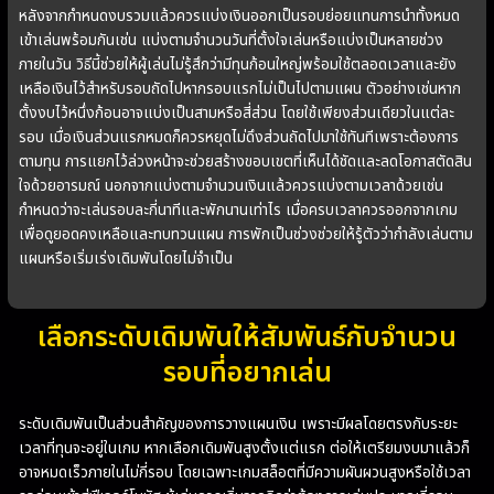
หลังจากกำหนดงบรวมแล้วควรแบ่งเงินออกเป็นรอบย่อยแทนการนำทั้งหมด
เข้าเล่นพร้อมกันเช่น แบ่งตามจำนวนวันที่ตั้งใจเล่นหรือแบ่งเป็นหลายช่วง
ภายในวัน วิธีนี้ช่วยให้ผู้เล่นไม่รู้สึกว่ามีทุนก้อนใหญ่พร้อมใช้ตลอดเวลาและยัง
เหลือเงินไว้สำหรับรอบถัดไปหากรอบแรกไม่เป็นไปตามแผน ตัวอย่างเช่นหาก
ตั้งงบไว้หนึ่งก้อนอาจแบ่งเป็นสามหรือสี่ส่วน โดยใช้เพียงส่วนเดียวในแต่ละ
รอบ เมื่อเงินส่วนแรกหมดก็ควรหยุดไม่ดึงส่วนถัดไปมาใช้ทันทีเพราะต้องการ
ตามทุน การแยกไว้ล่วงหน้าจะช่วยสร้างขอบเขตที่เห็นได้ชัดและลดโอกาสตัดสิน
ใจด้วยอารมณ์ นอกจากแบ่งตามจำนวนเงินแล้วควรแบ่งตามเวลาด้วยเช่น
กำหนดว่าจะเล่นรอบละกี่นาทีและพักนานเท่าไร เมื่อครบเวลาควรออกจากเกม
เพื่อดูยอดคงเหลือและทบทวนแผน การพักเป็นช่วงช่วยให้รู้ตัวว่ากำลังเล่นตาม
แผนหรือเริ่มเร่งเดิมพันโดยไม่จำเป็น
เลือกระดับเดิมพันให้สัมพันธ์กับจำนวน
รอบที่อยากเล่น
ระดับเดิมพันเป็นส่วนสำคัญของการวางแผนเงิน เพราะมีผลโดยตรงกับระยะ
เวลาที่ทุนจะอยู่ในเกม หากเลือกเดิมพันสูงตั้งแต่แรก ต่อให้เตรียมงบมาแล้วก็
อาจหมดเร็วภายในไม่กี่รอบ โดยเฉพาะเกมสล็อตที่มีความผันผวนสูงหรือใช้เวลา