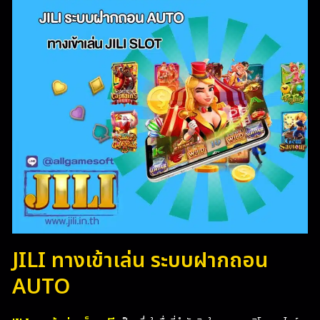
JILI ทางเข้าเล่น ระบบฝากถอน
AUTO