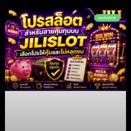
แนะนำบริการ