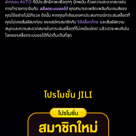
ฝากถอน AUTO
ที่มีประสิทธิภาพเพื่อทุกๆ นักพนัน ด้วยความสะดวกสบายใน
การทำรายการเงินกับ
สล็อตระบบออโต้
คุณสามารถเพลิดเพลินกับเกมส์ของ
คุณได้อย่างไม่มีกังวล ดังนั้น หากคุณกำลังมองหาประสบการณ์การเล่นสล็อตที่
คุณไม่เคยสัมผัสมาก่อน ลองสมัครสมาชิกกับ
จิลิสล็อตไทย
และสัมผัสความ
สนุกและความสะดวกสบายในการเล่นสล็อตที่ไม่เหมือนใคร! แล้วเราจะพบกันใน
โลกของสล็อตระบบออโต้ที่น่าตื่นเต้นที่สุด.
โปรโมชั่น JILI