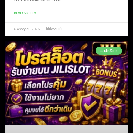
READ MORE »
6 กรกฎาคม 2026
ไม่มีความเห็น
แนะนำบริการ