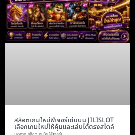
สล็อตเกมใหม่ฟีเจอร์เด่นบน JILISLOT
เลือกเกมใหม่ให้คุ้มและเล่นได้ตรงสไตล์
Home สล็อตเกมใหม่ฟีเจอร์เ