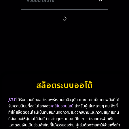
หัวข้อน่าสนใจ
สล็อตระบบออโต้
JILI
ได้รับความนิยมอย่างแพร่หลายในปัจจุบัน และกลายเป็นเกมพนันที่ได้
รับความนิยมที่สุดในโลกของ
คาสิโนออนไลน์
สำหรับผู้เล่นหลายๆ คน สิ่งที่
ทำให้สล็อตออนไลน์เป็นที่นิยมกันคือความสะดวกสบายและความสนุกสนาน
ที่มันมอบให้ผู้เล่นได้สัมผัส แต่ในทุกๆ เกมคาสิโน การทำรายการฝากเงิน
และถอนเงินเป็นส่วนสำคัญที่ไม่ควรมองข้าม ผู้เล่นต้องจ่ายค่าใช้จ่ายเพื่อทำ