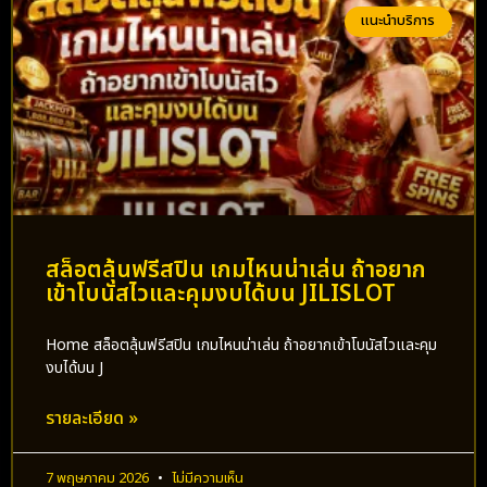
แนะนำบริการ
สล็อตลุ้นฟรีสปิน เกมไหนน่าเล่น ถ้าอยาก
เข้าโบนัสไวและคุมงบได้บน JILISLOT
Home สล็อตลุ้นฟรีสปิน เกมไหนน่าเล่น ถ้าอยากเข้าโบนัสไวและคุม
งบได้บน J
รายละเอียด »
7 พฤษภาคม 2026
ไม่มีความเห็น