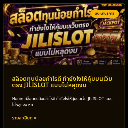
แนะนำบริการ
สล็อตทุนน้อยกำไรดี ทำยังไงให้คุ้มบนเว็บ
ตรง JILISLOT แบบไม่หลุดงบ
Home สล็อตทุนน้อยกำไรดี ทำยังไงให้คุ้มบนเว็บ JILISLOT แบบ
ไม่หลุดงบ หล
รายละเอียด »