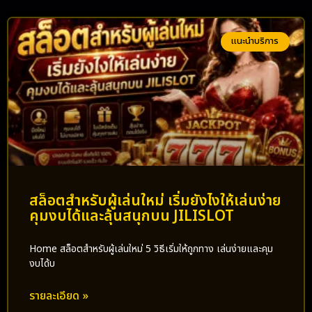
แนะนำบริการ
สล็อตสำหรับผู้เล่นใหม่ เริ่มยังไงให้เล่นง่าย
คุมงบได้และลุ้นสนุกบน JILISLOT
Home สล็อตสำหรับผู้เล่นใหม่ 5 วิธีเริ่มให้ถูกทาง เล่นง่ายและคุม
งบได้บ
รายละเอียด »