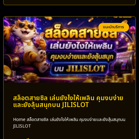
แนะนำบริการ
สล็อตสายชิล เล่นยังไงให้เพลิน คุมงบง่าย
และยังลุ้นสนุกบน JILISLOT
Home สล็อตสายชิล เล่นยังไงให้เพลิน คุมงบง่ายและยังลุ้นสนุกบน
JILISLOT