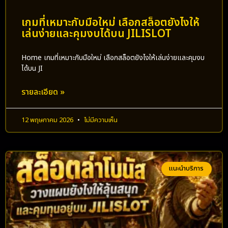
เกมที่เหมาะกับมือใหม่ เลือกสล็อตยังไงให้
เล่นง่ายและคุมงบได้บน JILISLOT
Home เกมที่เหมาะกับมือใหม่ เลือกสล็อตยังไงให้เล่นง่ายและคุมงบ
ได้บน JI
รายละเอียด »
12 พฤษภาคม 2026
ไม่มีความเห็น
แนะนำบริการ