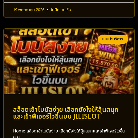
19 พฤษภาคม 2026
ไม่มีความเห็น
แนะนำบริการ
สล็อตเข้าโบนัสง่าย เลือกยังไงให้ลุ้นสนุก
และเข้าฟีเจอร์ไวขึ้นบน JILISLOT
Home สล็อตเข้าโบนัสง่าย เลือกยังไงให้ลุ้นสนุกและเข้าฟีเจอร์ไวขึ้น
บน J