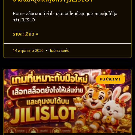
Home สล็อตสายทำกำไร เล่นแบบไหนถึงคุมทุนง่ายและลุ้นได้คุ้ม
กว่า JILISLO
รายละเอียด »
14 พฤษภาคม 2026
ไม่มีความเห็น
แนะนำบริการ