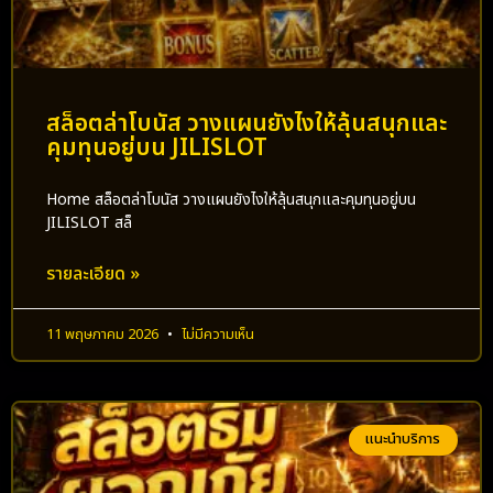
สล็อตล่าโบนัส วางแผนยังไงให้ลุ้นสนุกและ
คุมทุนอยู่บน JILISLOT
Home สล็อตล่าโบนัส วางแผนยังไงให้ลุ้นสนุกและคุมทุนอยู่บน
JILISLOT สล็
รายละเอียด »
11 พฤษภาคม 2026
ไม่มีความเห็น
แนะนำบริการ