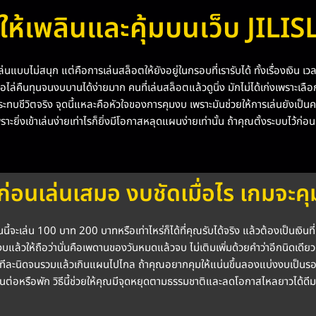
งให้เพลินและคุ้มบนเว็บ JIL
นแบบไม่สนุก แต่คือการเล่นสล็อตให้ยังอยู่ในกรอบที่เรารับได้ ทั้งเรื่องเงิน 
ไล่คืนทุนจนงบบานได้ง่ายมาก คนที่เล่นสล็อตแล้วดูนิ่ง มักไม่ได้เก่งเพราะเลื
บชีวิตจริง จุดนี้แหละคือหัวใจของการคุมงบ เพราะมันช่วยให้การเล่นยังเป็นคว
ิ่งเข้าเล่นง่ายเท่าไรก็ยิ่งมีโอกาสหลุดแผนง่ายเท่านั้น ถ้าคุณตั้งระบบไว้ก่อนต
บก่อนเล่นเสมอ งบชัดเมื่อไร เกมจะคุม
ล่น 100 บาท 200 บาทหรือเท่าไหร่ก็ได้ที่คุณรับได้จริง แล้วต้องเป็นเงินที่แยกจ
งบแล้วให้ถือว่านั่นคือเพดานของวันหมดแล้วจบ ไม่เติมเพิ่มด้วยคำว่าอีกนิดเดียว
ซ้ำทีละนิดจนรวมแล้วเกินแผนไปไกล ถ้าคุณอยากคุมให้แน่นขึ้นลองแบ่งงบเป็น
นต่อหรือพัก วิธีนี้ช่วยให้คุณมีจุดหยุดตามธรรมชาติและลดโอกาสไหลยาวได้ดี