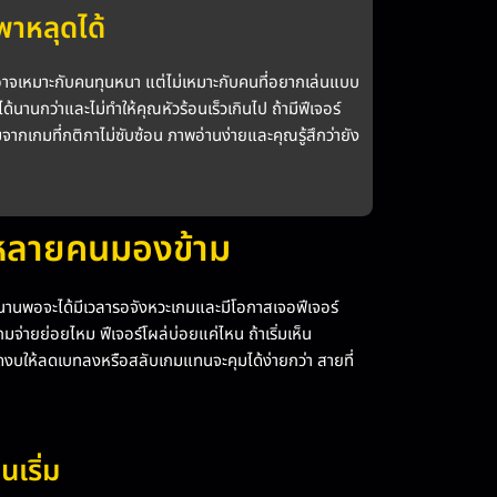
พาหลุดได้
ึ่งอาจเหมาะกับคนทุนหนา แต่ไม่เหมาะกับคนที่อยากเล่นแบบ
้นานกว่าและไม่ทำให้คุณหัวร้อนเร็วเกินไป ถ้ามีฟีเจอร์
่มจากเกมที่กติกาไม่ซับซ้อน ภาพอ่านง่ายและคุณรู้สึกว่ายัง
ี่หลายคนมองข้าม
้นานพอจะได้มีเวลารอจังหวะเกมและมีโอกาสเจอฟีเจอร์
มจ่ายย่อยไหม ฟีเจอร์โผล่บ่อยแค่ไหน ถ้าเริ่มเห็น
หลุดงบให้ลดเบทลงหรือสลับเกมแทนจะคุมได้ง่ายกว่า สายที่
นเริ่ม