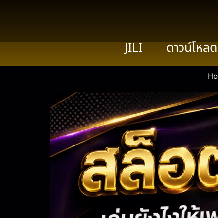
Skip
to
content
JILI
ดาวน์โหลด
Ho