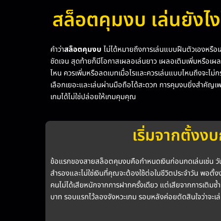
สล็อตคุมงบ เล่นยังไ
คำว่า
สล็อตคุมงบ
ไม่ได้หมายถึงการเล่นแบบฝืนตัวเองหรือเล่
ชัดเจน สุดท้ายก็มีโอกาสเผลอเล่นยาว เผลอเติมเพิ่มหรือเผลอ
ไหน ควรเพิ่มหรือลดเบทเมื่อไรและควรเล่นแบบไหนถึงจะไม่กระท
เลือกเยอะและเล่นผ่านมือถือได้สะดวก การคุมงบยิ่งสำคัญเพราะย
เกมได้ไม่ใช่ปล่อยให้เกมคุมคุณ
เริ่มจากตั้งง
ข้อแรกของสายสล็อตคุมงบคือกำหนดเงินก่อนกดเล่นเช่น วันนี้จะเ
สำรองและไม่ใช่เงินที่คุณจะต้องใช้ต่อในชีวิตประจำวัน พอตั้ง
คนไม่ได้เสียหนักจากการฝากครั้งเดียว แต่เสียจากการเติม
บาท รอบแรกไว้ลองจังหวะเกม รอบหลังค่อยตัดสินใจว่าจะเล่