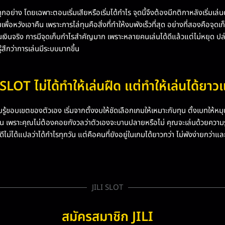
าง โดยเฉพาะตอนเริ่มเสียหรือเริ่มได้กำไร จุดนี้จึงต้องมีกติกาหลังเริ่มเล่นด
เพิ่มเพื่อหวังเอาคืน เพราะการไล่ทุนคือสิ่งที่ทำให้งบพังเร็วที่สุด อย่างที่สองคื
ินจริง การมีจุดเก็บกำไรสำคัญมาก เพราะหลายคนเล่นได้ดีแล้วแต่ไม่หยุด ปล่อยใ
ู้สึกว่าการเล่นมีระบบมากขึ้น
LOT ไม่ได้ทำให้เล่นฝืด แต่ทำให้เล่นได้ยาว
้ขอบเขตของตัวเอง เริ่มจากตั้งงบให้ชัดเลือกเกมให้เหมาะกับทุน ตั้งเบทให้หมุน
พราะคุณไม่ต้องคอยกังวลว่าตัวเองจะบานปลายหรือไม่ คุณจะเล่นด้วยความรู้สึกท
ไม่ได้แปลว่าได้กำไรทุกวัน แต่คือคนที่ยังอยู่ในเกมได้ยาวกว่า ไม่พังง่ายกว่าและรู
JILI SLOT
สมัครสมาชิก JILI