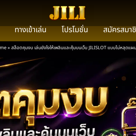
ทางเข้าเล่น
โปรโมชั่น
สมัครสมาช
me
»
สล็อตคุมงบ เล่นยังไงให้เพลินและคุ้มบนเว็บ JILISLOT แบบไม่หลุดแผ