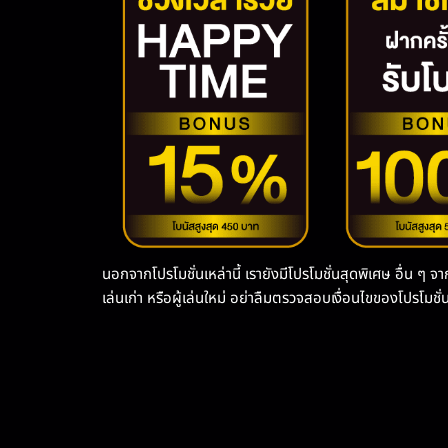
นอกจากโปรโมชั่นเหล่านี้ เรายังมีโปรโมชั่นสุดพิเศษ อื่น ๆ 
เล่นเก่า หรือผู้เล่นใหม่ อย่าลืมตรวจสอบเงื่อนไขของโปรโมชั