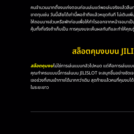
คนจำนวนมากตั้งงบเก่งตอนก่อนเล่นแต่พอเล่นจริงแล้วลืมทุกอย่
ขาดทุนเช่น วันนี้เสียได้เท่านี้พอถ้าถึงแล้วหยุดทันที ไม่เติม
ให้ถอนบางส่วนหรือพักก่อนเพื่อให้กำไรออกจากหน้าจอมาเป็นเง
คุ้มทั้งที่จริงถ้าเก็บเป็น การคุมงบจะเห็นผลทันทีและทำให้คุณร
สล็อตคุมงบบน JILIS
สล็อตคุมงบ
ไม่ใช่การเล่นแบบกลัวไปหมด แต่คือการเล่นแบบรู
คุณทำครบแบบนี้การเล่นบน JILISLOT จะสนุกขึ้นอย่างชัดเจน เ
เจอช่วงที่เกมเข้าทางได้มากกว่าเดิม สุดท้ายแล้วคนที่คุมงบได้ดี
ในระยะยาว