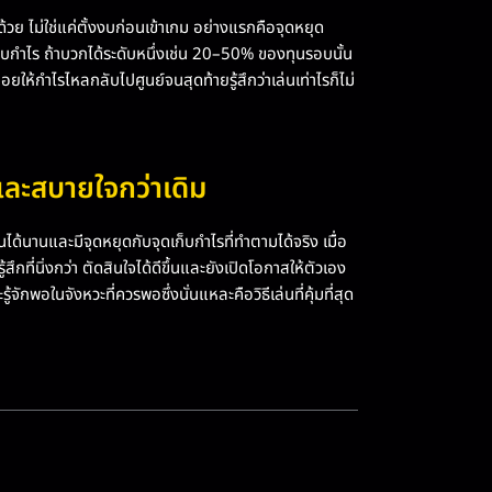
้วย ไม่ใช่แค่ตั้งงบก่อนเข้าเกม อย่างแรกคือจุดหยุด
อจุดเก็บกำไร ถ้าบวกได้ระดับหนึ่งเช่น 20–50% ของทุนรอบนั้น
ห้กำไรไหลกลับไปศูนย์จนสุดท้ายรู้สึกว่าเล่นเท่าไรก็ไม่
และสบายใจกว่าเดิม
ได้นานและมีจุดหยุดกับจุดเก็บกำไรที่ทำตามได้จริง เมื่อ
ี่นิ่งกว่า ตัดสินใจได้ดีขึ้นและยังเปิดโอกาสให้ตัวเอง
้จักพอในจังหวะที่ควรพอซึ่งนั่นแหละคือวิธีเล่นที่คุ้มที่สุด