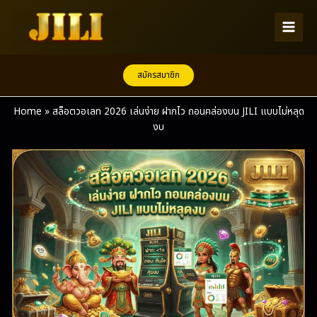
Skip
to
content
สมัครสมาชิก
Home
»
สล็อตวอเลท 2026 เล่นง่าย ฝากไว ถอนคล่องบน JILI แบบไม่หลุด
งบ