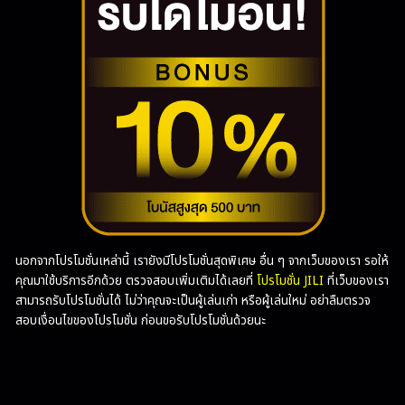
นอกจากโปรโมชั่นเหล่านี้ เรายังมีโปรโมชั่นสุดพิเศษ อื่น ๆ จากเว็บของเรา รอให้
คุณมาใช้บริการอีกด้วย ตรวจสอบเพิ่มเติมได้เลยที่
โปรโมชั่น JILI
ที่เว็บของเรา
สามารถรับโปรโมชั่นได้ ไม่ว่าคุณจะเป็นผู้เล่นเก่า หรือผู้เล่นใหม่ อย่าลืมตรวจ
สอบเงื่อนไขของโปรโมชั่น ก่อนขอรับโปรโมชั่นด้วยนะ