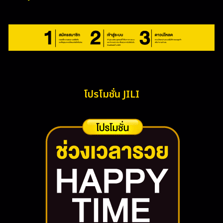
โปรโมชั่น JILI