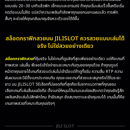
รอบเช่น 20–30 นาทีแล้วพัก เช็กงบและอารมณ์ ถ้าคุณเริ่มเล่นเร็วขึ้นหรือเริ่ม
กดต่อแบบไม่คิด แปลว่าความเพลินกำลังพาคุณออกนอกแผนแล้ว การพัก
สั้นๆ จะช่วยให้คุณกลับมาคุมจังหวะตัวเองได้ดีขึ้น
สล็อตกราฟิกสวยบน JILISLOT ควรสวยแบบเล่นได้
จริง ไม่ใช่สวยอย่างเดียว
สล็อตกราฟิกสวย
ที่คุ้มจริง ไม่ใช่เกมที่ดูอลังที่สุดเพียงอย่างเดียว แต่คือเกมที่
ภาพสวย เล่นลื่น ฟีเจอร์เข้าใจง่ายและเหมาะกับทุนของคุณด้วย ถ้าคุณดูแค่
หน้าตาคุณอาจได้เกมที่สวยแต่เล่นไม่เข้ามือแต่ถ้าดูทั้งธีม ความลื่น RTP ความ
ผันผวนและวิธีตั้งเบทประกอบกัน คุณจะเจอเกมที่สวยและสนุกจริงได้ในระยะ
ยาว บน JILISLOT วิธีเลือกที่ปลอดภัยที่สุดคือเริ่มจากแนวภาพที่คุณชอบ
เลือกเกมที่เล่นลื่นบนมือถือ ตั้งเบทให้หมุนได้นานและค่อยสังเกตว่าคุณยังรู้สึก
เพลินหลังเล่นไปสักพักไหม ถ้ายังสนุก ยังสบายตาและยังคุมงบได้ เกมนั้นก็คือ
เกมภาพสวยที่เหมาะกับคุณจริงๆ
JILI SLOT