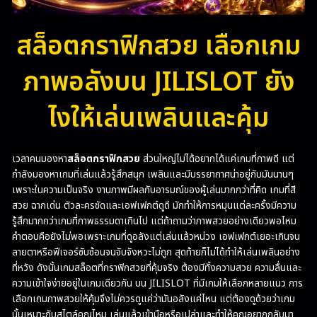
สล็อตกราฟิกสวย เลือกเกม
ภาพอลังบน JILISLOT ยัง
ไงให้เล่นเพลินและคุ้ม
เวลาคนมองหา
สล็อตกราฟิกสวย
ส่วนใหญ่ไม่ได้อยากได้แค่เกมที่ภาพดี แต่
กำลังมองหาเกมที่เล่นแล้วรู้สึกสนุก เพลินและมีบรรยากาศน่าอยู่กับมันนานๆ
เพราะในความเป็นจริง งานภาพมีผลกับอารมณ์ของผู้เล่นมากกว่าที่คิด เกมที่สี
สวย ฉากเด่น ตัวละครชัดและเอฟเฟกต์ดูดี มักทำให้การหมุนแต่ละครั้งมีความ
รู้สึกมากกว่าเกมที่ภาพธรรมดาเกินไป แต่ถ้าถามว่าภาพสวยอย่างเดียวพอไหม
คำตอบคือยังไม่พอเพราะเกมที่ดูอลังแต่เล่นแล้วหน่วง เอฟเฟกต์เยอะเกินจน
ลายตาหรือฟีเจอร์ซับซ้อนจนจับจังหวะไม่ถูก สุดท้ายก็ไม่ได้ทำให้เล่นเพลินอย่าง
ที่หวัง ดังนั้นเกมสล็อตที่กราฟิกสวยที่คุ้มจริง ต้องมีทั้งความสวย ความลื่นและ
ความเข้าใจง่ายอยู่ในเกมเดียวกัน บน JILISLOT ที่มีเกมให้เลือกหลายแนว การ
เลือกเกมภาพสวยให้คุ้มจึงไม่ควรดูแค่ว่ามันอลังแค่ไหน แต่ต้องดูด้วยว่าเกม
นั้นเหมาะกับสไตล์คุณไหม เล่นแล้วเข้ามือหรือเปล่าและทำให้คุณอยากกลับมา