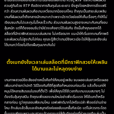
อารมณ์ได้เหมือนกันเพราะฉะนั้นก่อนเลือกเกม ควรดู
RTP
และความผันผวน
ควบคู่กันด้วย RTP คืออัตราการคืนทุนในระยะยาว ยิ่งสูงโดยหลักการยิ่งแฟร์
กว่า ส่วนความผันผวนคือเกมเหวี่ยงมากน้อยแค่ไหน ถ้าคุณเป็นสายเล่นเพลิน
เกมที่ผันผวนต่ำถึงกลางมักเหมาะกว่าเพราะมีรางวัลย่อยให้เห็นเรื่อยๆ ทำให้ไม่
เงียบจนเกินไปและทุนไม่ไหลเร็วเกิน ส่วนเกมผันผวนสูงอาจเหมาะกับคนที่ชอบ
ลุ้นหนัก แต่ก็ต้องยอมรับว่ามีช่วงแห้งยาวได้เช่นกัน ดังนั้นถ้าคุณอยากได้
สล็อตที่มีกราฟิกสวยแบบเล่นสบาย ไม่เครียดมาก แนะนำให้เริ่มจากเกมที่ภาพดี
และผันผวนไม่สูงเกินไปก่อน คุณจะรู้สึกว่าเกมมีจังหวะมีอะไรให้ลุ้นและยังเล่น
ได้นานกว่าโดยไม่ต้องฝืนทุนมากเกินไป
ตั้งเบทยังไงเวลาเล่นสล็อตที่มีกราฟิกสวยให้เพลิน
ได้นานและไม่หลุดงบง่าย
เกมภาพสวยมีข้อเสียอย่างหนึ่งคือทำให้คนอยู่เพลิน จนเผลอเล่นยาวหรือเผลอ
เพิ่มเบทง่ายกว่าปกติ วิธีป้องกันที่ดีที่สุดคือกำหนดงบก่อนเริ่ม แล้วตั้งเบทให้
หมุนได้หลายสิบรอบในงบที่ตั้งไว้ เพื่อให้คุณได้ใช้เวลากับเกมแบบสบายๆ ไม่
ต้องรีบลุ้นทุกสปิน ถ้าคุณเพิ่งลองเกมใหม่อย่าเพิ่งเริ่มแรง ให้ใช้เบทต่ำหรือ
กลางก่อน ดูว่าคุณชอบฟีลเกมไหม เอฟเฟกต์มากไปหรือเปล่า ฟีเจอร์อ่านง่าย
ไหม ถ้าเล่นแล้วลื่นและยังสนุกจริงค่อยขยับเบทขึ้นทีละนิด แต่ไม่ควรกระโดด
ขึ้นแรงเพียงเพราะเกมสวยแล้วอยากเอาให้คุ้มอีกอย่างที่ช่วยมากคือเล่นเป็น