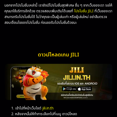
นอกจากโปรโมชั่นเหล่านี้ เรายังมีโปรโมชั่นสุดพิเศษ อื่น ๆ จากเว็บของเรา รอให้
คุณมาใช้บริการอีกด้วย ตรวจสอบเพิ่มเติมได้เลยที่
โปรโมชั่น JILI
ที่เว็บของเรา
สามารถรับโปรโมชั่นได้ ไม่ว่าคุณจะเป็นผู้เล่นเก่า หรือผู้เล่นใหม่ อย่าลืมตรวจ
สอบเงื่อนไขของโปรโมชั่น ก่อนขอรับโปรโมชั่นด้วยนะ
ดาวน์โหลดเกม JILI
เข้าไปที่หน้าเว็บไซต์
jili.in.th
หลังจากนั้นให้ทำการเลือกไปที่เมนู ดาวน์โหลด