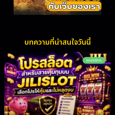
บทความที่น่าสนใจวันนี้
แนะนำบริการ