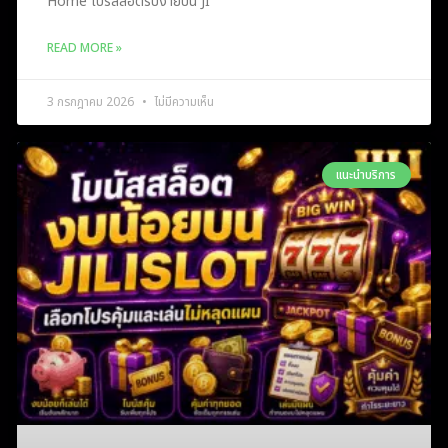
Home โปรสล็อตรับง่ายบน JI
READ MORE »
3 กรกฎาคม 2026
ไม่มีความเห็น
แนะนำบริการ