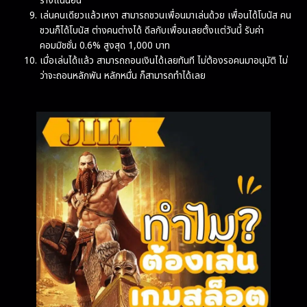
ร้างแน่นอน
เล่นคนเดียวแล้วเหงา สามารถชวนเพื่อนมาเล่นด้วย เพื่อนได้โบนัส คน
ชวนก็ได้โบนัส ต่างคนต่างได้ ดีลกับเพื่อนเลยตั้งแต่วันนี้ รับค่า
คอมมิชชั่น 0.6% สูงสุด 1,000 บาท
เมื่อเล่นได้แล้ว สามารถถอนเงินได้เลยทันที ไม่ต้องรอคนมาอนุมัติ ไม่
ว่าจะถอนหลักพัน หลักหมื่น ก็สามารถทำได้เลย