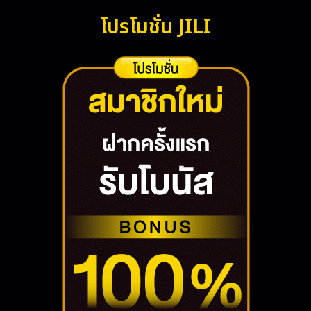
โปรโมชั่น JILI