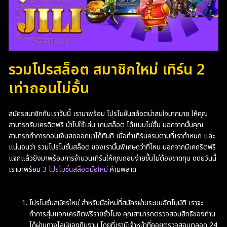
รวมโปรสล็อต สมาชิกใหม่ เทิร์น 2
เท่าถอนไม่อั้น
สมัครสมาชิกกับเราวันนี้ เรามาพร้อม โปรโมชั่นสล้อตน่าสนใจมากมาย ให้คุณ
สามารถรับเครดิตฟรี นำไปใช้เล่น เกมสล็อต ได้แบบไม่อั้น นอกจากนั้นคุณ
สามารถทำการถอนเงินสดออกมาได้ทันที เมื่อทำเทิร์นครบตามที่เรากำหนด และ
แน่นอนว่า รวมโปรโมชั่นสล็อต ของเรานั้นพิเศษดว่าที่ไหน นอกจากมีเคดริตฟรี
แจกแล้วยังมาพร้อมการจำนวนเทิร์นให้คุณถอนง่ายขึ้นไม่ต้องขาดทุน ดดยวันนี้
เรามาพร้อม
3 โปรโมชั่นสล็อตมือใหม่
ห้ามพลาด
โปรโมชั่นสมัครใหม่ สำหรับมือใหม่ที่สมัครผ่านระบบอัตโนมัติ เราจะ
ทำการสุ่มแจกเครดิตฟรีรายชั่วโมง คุณสามารถตรวจสอบสิทธิของท่าน
ได้ผ่านทางไลน์ของทีมงาน โดยที่เรามีเจ้าหน้าที่คอยตรวจสอบตลอด 24