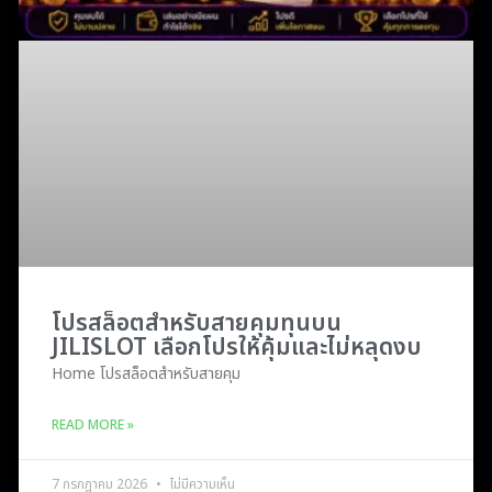
โปรสล็อตสำหรับสายคุมทุนบน
JILISLOT เลือกโปรให้คุ้มและไม่หลุดงบ
Home โปรสล็อตสำหรับสายคุม
READ MORE »
7 กรกฎาคม 2026
ไม่มีความเห็น