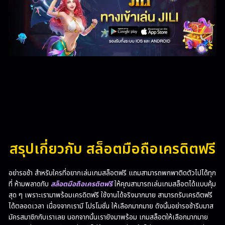
สรุปเกี่ยวกับ สล็อตมือถือเครดิตฟรี
อย่ารอช้า สำหรับใครที่อยากเล่นเกมสล็อตฟรี แถมสามารถพกพาติดตัวไปได้ทุก
ที่ ห้ามพลาดกับ
สล็อตมือถือเครดิตฟรี
ให้คุณสามารถเล่นเกมสล็อตได้แบบคุ้ม
สุด ๆ เพราะเรามาพร้อมเครดิตฟรี ใช้งานได้จริงมากมาย สามารถรับเครดิตฟรี
ได้ตลอดเวลา เนื่องจากเรามี โปรโมชั่น ให้เลือกมากมาย ดังนั้นอย่ารอช้ารีบมาส
มัครสมาชิกกับเราเลย นอกจากนั้นเรายังมาพร้อม เกมสล็อตให้เลือกมากมาย