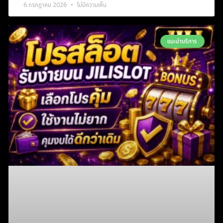
6 กรกฎาคม 2026
ไม่มีความเห็น
แนะนำบริการ