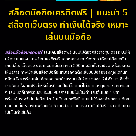
สล็อตมือถือเครดิตฟรี | แนะนำ 5
สล็อตเว็บตรง ทำเงินได้จริง เหมาะ
เล่นบนมือถือ
สล็อตมือถือเครดิตฟรี
เล่นเกมสล็อตฟรี แบบไม่ต้องกลัวขาดทุน ด้วยระบบให้
บริการแบบใหม่ มาพร้อมเครดิตฟรี จากหลากหลายช่องทาง ให้คุณได้สนุกกับ
เกมสล็อตเว็บตรง รวมเกมน่าเล่นมากกว่า 200 เกมอีกทั้งเรายังมาพร้อมระบบ
ให้บริการ ทางเข้าเล่นสล็อตมือถือ สามารถติดตั้งเล่นบนมือถือของคุณได้ทันที
หลังสมัคร พร้อมเล่นได้ตลอดเวลาด้วยระบบให้บริการตลอด 24 ชั่วโมง อีกทั้ง
เรายังเอาใจสายฟรี สำหรับใครที่ชอบปั่นสล็อตแต่ไม่อยากลงทุนเยอะ อยากค่อย
ๆ เล่น เราก็มาพร้อมกับ ระบบให้บริการแบบไม่มีขั้นต่ำ เริ่มต้นเบท 1 บาท
พร้อมลุ้นรางวัลโบนัสก้อนโต ลุ้นเข้าโหมดฟรีสปินแบบไม่ต้องกลัวขาดทุนได้เลย
นอกจากนั้นเรายงมาพร้อมกับ 5 เกมสล็อตเว็บตรง ทำเงินได้จริง เล่นได้แบบบ
ไม่มีขั้นต่ำเช่นกัน