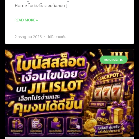
Home โบนัสสล็อตงบน้อยบน J
READ MORE »
2 กรกฎาคม 2026
ไม่มีความเห็น
แนะนำบริการ