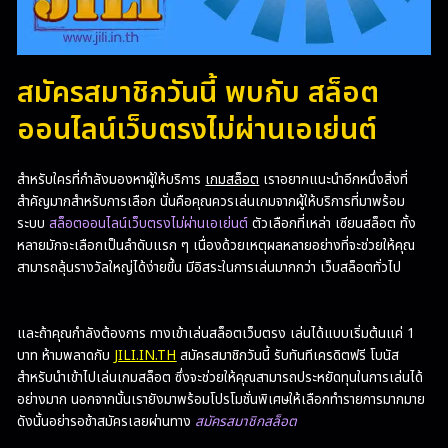
สมัครสมาชิกวันนี้ พบกับ สล็อต
ออนไลน์เว็บตรงไม่ผ่านเอเย่นต์
สำหรับใครที่กำลังมองหาผู้ให้บริการ
เกมสล็อต
เราอยากแนะนำอีกหนึ่งสิ่งที่
สำคัญมากสำหรับการเลือก นั่นคือคุณควรเล่นเกมจากผู้ให้บริการที่มาพร้อม
ระบบ
สล็อตออนไลน์เว็บตรงไม่ผ่านเอเย่นต์
ตัวเลือกที่เหล่า เซียนสล็อต ทั้ง
หลายมักจะเลือกเป็นลำดับแรก ๆ เนื่องด้วยเหตุผลหลายอย่างที่จะช่วยให้คุณ
สามารถลุ้นรางวัลใหญ่ได้ง่ายขึ้น มีอิสระในการเล่นมากกว่า เว็บสล็อตทั่วไป
และถ้าคุณกำลังต้องการ ทางเข้าเล่นสล็อตเว็บตรง เล่นได้แบบเริ่มต้นแค่ 1
บาท ห้ามพลาดกับ
JILI.IN.TH
สมัครสมาชิกวันนี้ รับทันทีเครดิตฟรี โบนัส
สำหรับนำเข้าไปเล่นเกมสล็อต ซึ่งจะช่วยให้คุณสามารถประหยัดทุนในการเล่นได้
อย่างมาก นอกจากนั้นเรายังมาพร้อมโปรโมชั่นพิเศษให้เลือกทำรายการมากมาย
ดังนั้นอย่ารอช้าสมัครเลยผ่านทาง
สมัครสมาชิกสล็อต