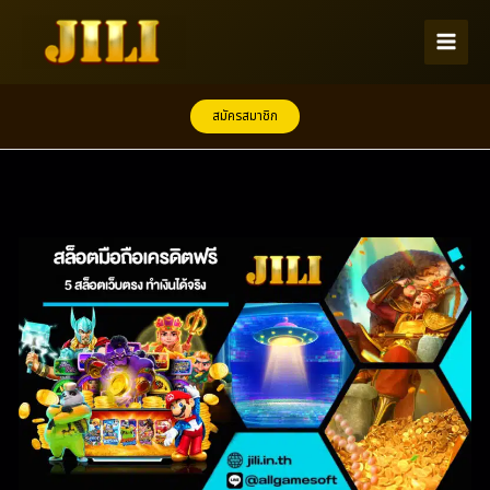
Skip
to
content
สมัครสมาชิก