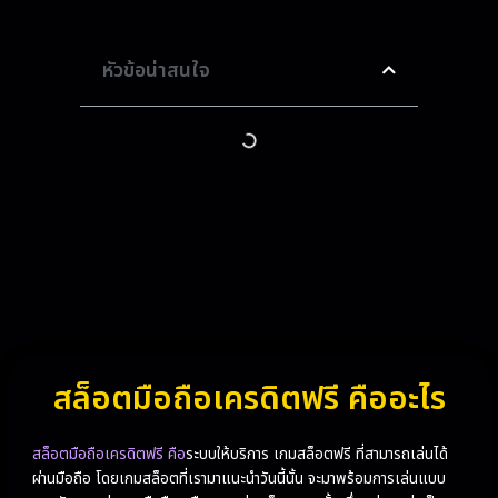
หัวข้อน่าสนใจ
สล็อตมือถือเครดิตฟรี คืออะไร
สล็อตมือถือเครดิตฟรี คือ
ระบบให้บริการ เกมสล็อตฟรี ที่สามารถเล่นได้
ผ่านมือถือ โดยเกมสล็อตที่เรามาแนะนำวันนี้นั้น จะมาพร้อมการเล่นแบบ