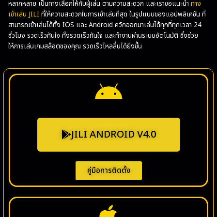
หลากหลาย เป็นทางเลือกให้กับผู้เล่น ตามความสะดวก และเราขอแนะนำ
ทาง
เข้าเล่น JILI
ที่ให้ความสะดวกในการเข้าเล่นที่สุด ในรูปแบบของแอปพลิเคชัน ที่
สามารถเข้าเล่นได้ทั้ง IOS และ Android ควักออกมาเล่นได้ทุกที่ทุกเวลา 24
ชั่วโมง รวดเร็วทันใจ ทั้งรวดเร็วทันใจ และทำงานผ่านระบบอัตโนมัติ ซึ่งช่วย
ให้การเล่นเกมสล็อตของคุณ รวดเร็วไหลลื่นได้ยิ่งขึ้น
JILI ANDROID V4.0
คู่มือการติดตั้ง