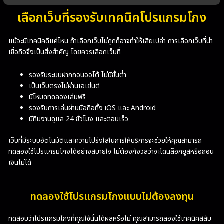
เลือกเว็บที่รองรับเทคนิคโปรแกรมโกง
แม้จะมีเทคนิคดีแค่ไหน ถ้าเลือกเว็บไม่ถูกก็อาจทำให้เสียเปล่า การเลือกเว็บที่น่า
เชื่อถือจึงเป็นสิ่งสำคัญ โดยควรเลือกเว็บที่
รองรับระบบฝากถอนออโต้ ไม่มีขั้นต่ำ
เป็นเว็บตรงไม่ผ่านเอเย่นต์
มีโหมดทดลองเล่นฟรี
รองรับการเล่นผ่านมือถือทั้ง iOS และ Android
มีทีมงานดูแล 24 ชั่วโมง และตอบเร็ว
เว็บที่มีระบบอัตโนมัติและความโปร่งใสในการให้บริการจะช่วยให้คุณสามารถ
ทดลองใช้โปรแกรมโกงได้อย่างสบายใจ ไม่ต้องกังวลว่าจะโดนล็อกยูสหรือถอน
เงินไม่ได้
ทดลองใช้โปรแกรมโกงแบบไม่ต้องลงทุน
ทดสอบว่าโปรแกรมโกงที่คุณใช้นั้นได้ผลหรือไม่ คุณสามารถลองใช้เทคนิคสลับ