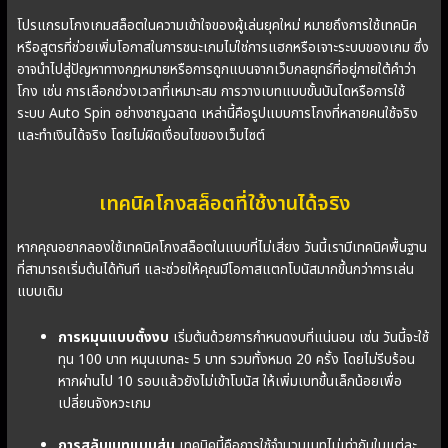
โปรแกรมโกงเกมสล็อตในความเข้าใจของผู้เล่นยุคใหม่ หมายถึงการใช้เทคนิค
หรือสูตรที่ช่วยเพิ่มโอกาสในการชนะเกมไม่ใช่การแฮกหรือเจาะระบบของเกม ซึ่ง
อาจนำไปสู่ปัญหาทางกฎหมายหรือการถูกแบนจากเว็บกลยุทธ์ที่อยู่ภายใต้คำว่า
โกง เช่น การเลือกช่วงเวลาที่เหมาะสม การวางเบทแบบขั้นบันไดหรือการใช้
ระบบ Auto Spin อย่างชาญฉลาด เหล่านี้คือรูปแบบการโกงที่หลายคนใช้จริง
และทำเงินได้จริง โดยไม่ผิดเงื่อนไขของเว็บไซต์
เทคนิคโกงสล็อตที่ใช้งานได้จริง
หากคุณอยากลองใช้เทคนิคโกงสล็อตในแบบที่ไม่เสี่ยง วันนี้เรามีเทคนิคพื้นฐาน
ที่สามารถเริ่มต้นได้ทันที และช่วยให้คุณมีโอกาสแตกโบนัสมากขึ้นกว่าการเล่น
แบบเดิม
การหมุนแบบตั้งงบ
เริ่มต้นด้วยการกำหนดงบที่แน่นอน เช่น วันนี้จะใช้
ทุน 100 บาท หมุนเบทละ 5 บาท รวมทั้งหมด 20 ครั้ง โดยไม่รีบร้อน
หากผ่านไป 10 รอบแล้วยังไม่เข้าโบนัส ให้เพิ่มเบทขึ้นเล็กน้อยเพื่อ
เปลี่ยนจังหวะเกม
การสลับเบทแบบสุ่ม
เทคนิคนี้คือการใช้จำนวนเบทไม่เท่ากันในแต่ละ