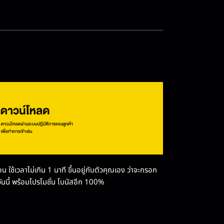
 ใช้เวลาไม่เกิน 1 นาที ขึ้นอยู่กับตัวคุณเอง ว่าจะกรอก
วันนี้ พร้อมโปรโมชั่น โบนัสอีก 100%