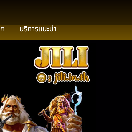
ิก
บริการแนะนำ