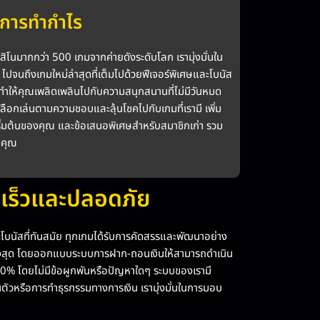
การทำกำไร
โนมากกว่า 500 เกมจากค่ายดังระดับโลก เรามุ่งมั่นใน
ปจนถึงเกมใหม่ล่าสุดที่เต็มไปด้วยฟีเจอร์พิเศษและโบนัส
ทำให้คุณเพลิดเพลินไปกับความสนุกสนานที่ไม่มีวันหมด
เลือกเล่นตามความชอบและลุ้นโชคไปกับเกมที่เรามี เพิ่ม
เริ่มต้นของคุณ และข้อเสนอพิเศษสำหรับสมาชิกเก่า รวม
งคุณ
ดเร็วและปลอดภัย
ละโบนัสที่ทันสมัย ทุกเกมได้รับการคัดสรรและพัฒนาอย่าง
ดภัยสูงสุด โดยออกแบบระบบการฝาก-ถอนเงินให้สามารถดำเนิน
น 100% โดยไม่มีข้อผูกพันหรือปัญหาใดๆ ระบบของเรามี
ตัวหรือการทำธุรกรรมทางการเงิน เรามุ่งมั่นในการมอบ