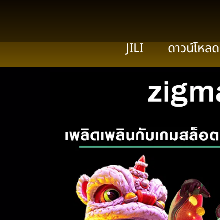
Skip
to
content
JILI
ดาวน์โหลด