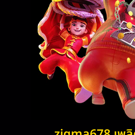
zigma678 เพลิด