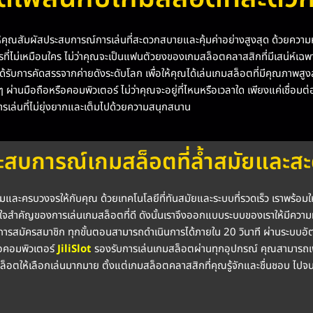
ห้คุณสัมผัสประสบการณ์การเล่นที่สะดวกสบายและคุ้มค่าอย่างสูงสุด ด้วยควา
่ไม่เหมือนใคร ไม่ว่าคุณจะเป็นแฟนตัวยงของเกมสล็อตคลาสสิกที่มีเสน่ห์เฉพาะต
ได้รับการคัดสรรจากค่ายดังระดับโลก เพื่อให้คุณได้เล่นเกมสล็อตที่มีคุณภาพสูง
านมือถือหรือคอมพิวเตอร์ ไม่ว่าคุณจะอยู่ที่ไหนหรือเวลาใด เพียงแค่เชื่อมต่อ
ารเล่นที่ไม่ยุ่งยากและเต็มไปด้วยความสนุกสนาน
ประสบการณ์เกมสล็อตที่ล้ำสมัยและ
ยมและครบวงจรให้กับคุณ ด้วยเทคโนโลยีที่ทันสมัยและระบบที่รวดเร็ว เราพร
ใจสำคัญของการเล่นเกมสล็อตที่ดี ดังนั้นเราจึงออกแบบระบบของเราให้มีความท
ารสมัครสมาชิก ทุกขั้นตอนสามารถดำเนินการได้ภายใน 20 วินาที ผ่านระบบอัตโ
รือคอมพิวเตอร์
JiliSlot
รองรับการเล่นเกมสล็อตผ่านทุกอุปกรณ์ คุณสามารถเ
ล็อตให้เลือกเล่นมากมาย ตั้งแต่เกมสล็อตคลาสสิกที่คุณรู้จักและชื่นชอบ ไปจน