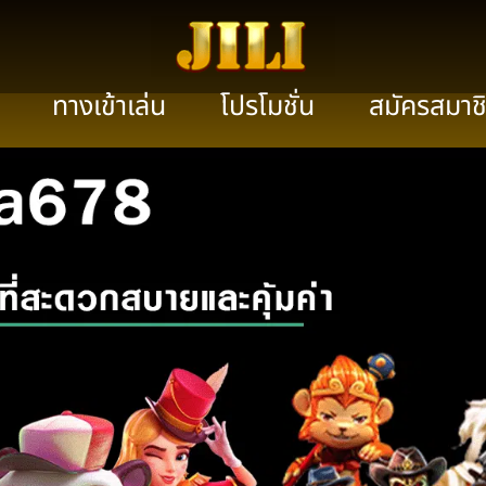
ทางเข้าเล่น
โปรโมชั่น
สมัครสมาช