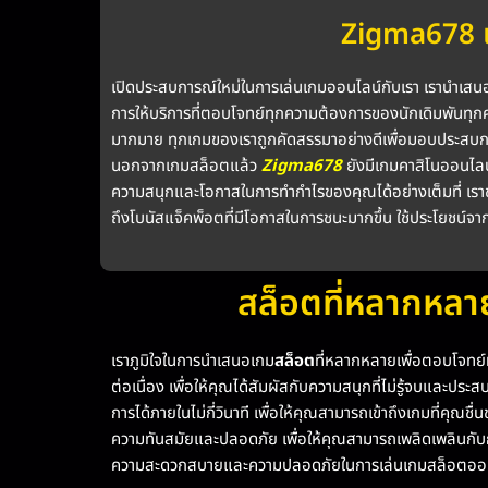
Zigma678 เ
เปิดประสบการณ์ใหม่ในการเล่นเกมออนไลน์กับเรา เรานำเสนอ
การให้บริการที่ตอบโจทย์ทุกความต้องการของนักเดิมพันทุกคน
มากมาย ทุกเกมของเราถูกคัดสรรมาอย่างดีเพื่อมอบประสบการณ
นอกจากเกมสล็อตแล้ว
Zigma678
ยังมีเกมคาสิโนออนไลน์
ความสนุกและโอกาสในการทำกำไรของคุณได้อย่างเต็มที่ เราขอ
ถึงโบนัสแจ็คพ็อตที่มีโอกาสในการชนะมากขึ้น ใช้ประโยชน์จา
สล็อตที่หลากหลาย
เราภูมิใจในการนำเสนอเกม
สล็อต
ที่หลากหลายเพื่อตอบโจทย์ท
ต่อเนื่อง เพื่อให้คุณได้สัมผัสกับความสนุกที่ไม่รู้จบและ
การได้ภายในไม่กี่วินาที เพื่อให้คุณสามารถเข้าถึงเกมที่คุ
ความทันสมัยและปลอดภัย เพื่อให้คุณสามารถเพลิดเพลินกับก
ความสะดวกสบายและความปลอดภัยในการเล่นเกมสล็อตออ