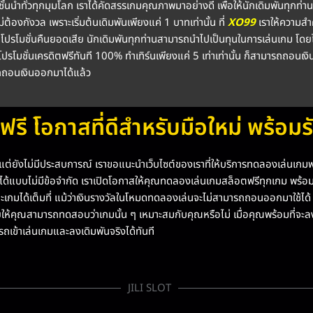
นำทั่วทุกมุมโลก เราได้คัดสรรเกมคุณภาพมาอย่างดี เพื่อให้นักเดิมพันทุกท่านไ
ต้องกังวล เพราะเริ่มต้นเดิมพันเพียงแค่ 1 บาทเท่านั้น ที่
XO99
เราให้ความสำ
โปรโมชั่นคืนยอดเสีย นักเดิมพันทุกท่านสามารถนำไปเป็นทุนในการเล่นเกม โดยไม่
โปรโมชั่นเครดิตฟรีทันที 100% ทำเทิร์นเพียงแค่ 5 เท่าเท่านั้น ก็สามารถถอนเงิน
รถถอนเงินออกมาได้แล้ว
รี โอกาสที่ดีสำหรับมือใหม่ พร้อมรั
แต่ยังไม่มีประสบการณ์ เราขอแนะนำเว็บไซต์ของเราที่ให้บริการทดลองเล่นเกม
ด้แบบไม่มีข้อจำกัด เราเปิดโอกาสให้คุณทดลองเล่นเกมสล็อตฟรีทุกเกม พร้อมเ
ละเกมได้เต็มที่ แม้ว่าเงินรางวัลในโหมดทดลองเล่นจะไม่สามารถถอนออกมาใช้ได้
ยให้คุณสามารถทดสอบว่าเกมนั้น ๆ เหมาะสมกับคุณหรือไม่ เมื่อคุณพร้อมที่จะล
รถเข้าเล่นเกมและลงเดิมพันจริงได้ทันที
JILI SLOT