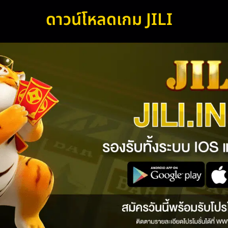
ดาวน์โหลดเกม JILI