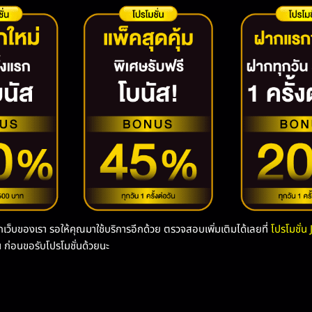
จากเว็บของเรา รอให้คุณมาใช้บริการอีกด้วย ตรวจสอบเพิ่มเติมได้เลยที่
โปรโมชั่น 
่น ก่อนขอรับโปรโมชั่นด้วยนะ