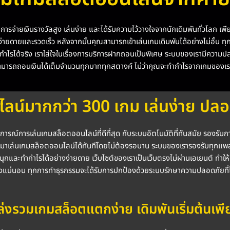
่ายเงินรางวัลสูง เล่นง่าย และได้รับความไว้วางใจจากนักเดิมพันทั่วโลก เพี
ง่ายดายและรวดเร็ว หลังจากนั้นคุณสามารถเข้าเล่นเกมเดิมพันได้อย่างไม่อั้น ท
ไรได้จริง เราใส่ใจในเรื่องการบริการฝากถอนเป็นพิเศษ ระบบของเรามีความ
ามารถถอนเงินได้เต็มจำนวนทุกบาททุกสตางค์ ไม่ว่าคุณจะทำกำไรจากเกมของเร
ลน์มากกว่า 300 เกม เล่นง่าย ปล
สบการณ์การเล่นเกมสล็อตออนไลน์ที่ดีที่สุด กับระบบอัตโนมัติที่ทันสมัย รองรับ
มาเล่นเกมสล็อตออนไลน์ได้ทันทีโดยไม่ต้องรอนาน ระบบของเรารองรับทุกแพลตฟ
สนุกและทำกำไรได้อย่างง่ายดาย เว็บไซต์ของเราเป็นเว็บตรงไม่ผ่านเอเยนต์ ทำให
ลอย่างแน่นอน ทุกการทำธุรกรรมจะได้รับการปกป้องด้วยระบบรักษาความปลอดภัยท
งรวมเกมสล็อตแตกง่าย เดิมพันเริ่มต้นเพี