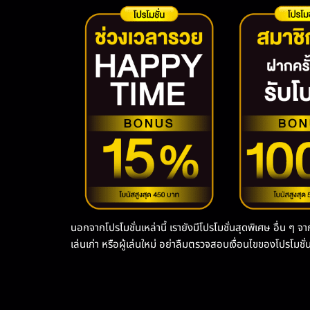
นอกจากโปรโมชั่นเหล่านี้ เรายังมีโปรโมชั่นสุดพิเศษ อื่น ๆ 
เล่นเก่า หรือผู้เล่นใหม่ อย่าลืมตรวจสอบเงื่อนไขของโปรโมชั