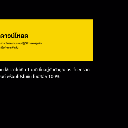
 ใช้เวลาไม่เกิน 1 นาที ขึ้นอยู่กับตัวคุณเอง ว่าจะกรอก
วันนี้ พร้อมโปรโมชั่น โบนัสอีก 100%