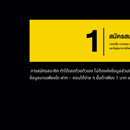
การสมัครสมาชิก ทำได้เลยด้วยตัวเอง ไม่ต้องส่งข้อมูลส่วนตัว
ข้อมูลนานเพียงใด ฝาก – ถอนได้ง่าย ๆ ขั้นต่ำเพียง 1 บาท 