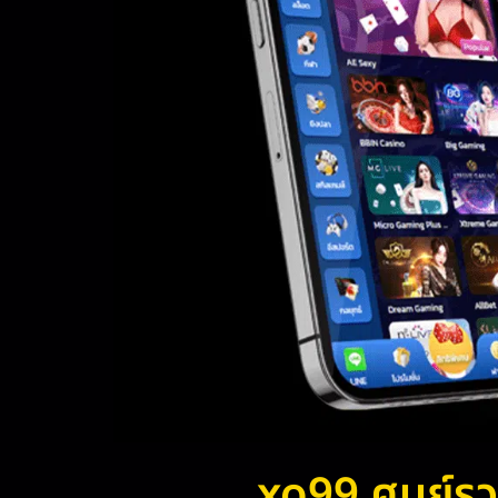
xo99 ศูนย์รว