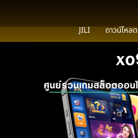
Skip
to
content
JILI
ดาวน์โหลด