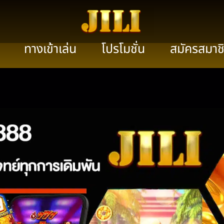
ทางเข้าเล่น
โปรโมชั่น
สมัครสมาช