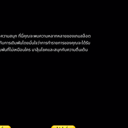
พื่อความสนุก ที่นี่คุณจะพบความหลากหลายของเกมสล็อต
บการเดิมพันโดยมั่นใจว่าการทำรายการของคุณจะได้รับ
พันที่ไม่เหมือนใคร มาลุ้นโชคและสนุกกับความตื่นเต้น