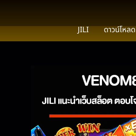
Skip
to
content
JILI
ดาวน์โหลด