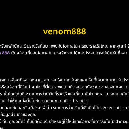
venom888
ำหรับเหล่านักล่าเงินรางวัลที่อยากพบกับโอกาสในการชนะรางวัลใหญ่ หากคุ
 888
เว็บสล็อตที่มอบโอกาสในการสร้างรายได้และประสบการณ์เดิมพันที่หลาก
รเกมสล็อตที่หลากหลายและน่าสนใจมากกว่าคุณเคยเห็นที่ไหนมากมาย รับประกั
 หรือสล็อตที่มีธีมน่าสนใจ, ที่นี่คุณจะพบเกมที่ตอบโจทย์ความชอบของทุกคน. นอกจ
ให้เรานั้นโดดเด่นคือระบบการจ่ายเงินที่รวดเร็วและที่คุณมั่นใจ คุณสามารถสนุก
้อน ทำให้คุณมุ่งมั่นไปกับความสนุกแทนการทำรายการ
ลอดภัยและเชื่อถือของผู้เล่น ระบบการจ่ายเงินที่เชื่อถือได้และกระบวนการทาง
งข้อมูลส่วนตัวของคุณ
ห้กับผู้เล่น คุณจะได้รับโบนัสต้อนรับสำหรับผู้ใช้ใหม่และโอกาสในการรับโบนัสฝาก
สระ