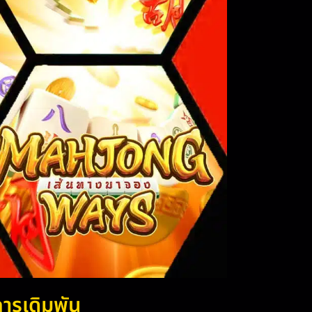
ารเดิมพัน