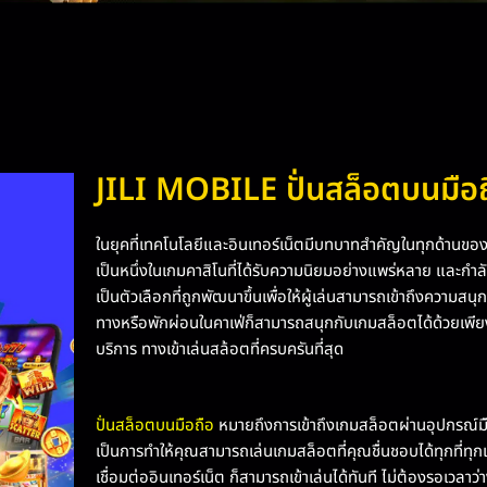
JILI MOBILE ปั่นสล็อตบนมือถื
ในยุคที่เทคโนโลยีและอินเทอร์เน็ตมีบทบาทสำคัญในทุกด้านของ
เป็นหนึ่งในเกมคาสิโนที่ได้รับความนิยมอย่างแพร่หลาย และกำ
เป็นตัวเลือกที่ถูกพัฒนาขึ้นเพื่อให้ผู้เล่นสามารถเข้าถึงความสนุ
ทางหรือพักผ่อนในคาเฟ่ก็สามารถสนุกกับเกมสล็อตได้ด้วยเพียงไม่ก
บริการ ทางเข้าเล่นสล้อตที่ครบครันที่สุด
ปั่นสล็อตบนมือถือ
หมายถึงการเข้าถึงเกมสล็อตผ่านอุปกรณ์มือถ
เป็นการทำให้คุณสามารถเล่นเกมสล็อตที่คุณชื่นชอบได้ทุกที่ทุกเ
เชื่อมต่ออินเทอร์เน็ต ก็สามารถเข้าเล่นได้ทันที ไม่ต้องรอเวลา