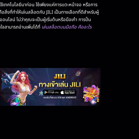
้เทคโนโลยีมาก่อน ใช้เพียงแค่การแตะหน้าจอ หรือการ
คือสิ่งที่ทำให้เล่นสล็อตกับ JILI เป็นทางเลือกที่ดีสำหรับผู้
น์ ไม่ว่าคุณจะเป็นผู้เริ่มต้นหรือมือเก๋า การปั่น
ใจสามารถอ่านเพิ่มได้ที่
เล่นสล็อตบนมือถือ คืออะไร