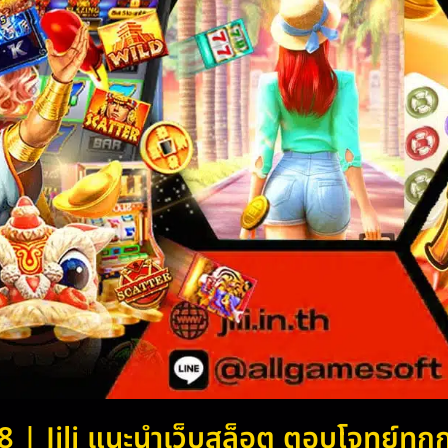
 Jili แนะนำเว็บสล็อต ตอบโจทย์ทุกก