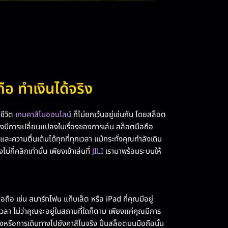
อ ทำเงินได้จริง
ชีวิต
เกมคาสิโนออนไลน์
ก็ไม่ยกเว้นอยู่เช่นกัน โดยสล็อต
ลังมีการเปลี่ยนแปลงในเรื่องของการเล่น
สล็อต
มือถือ
กและความตื่นเต้นได้ทุกที่ทุกเวลา แม้กระทั่งคุณกำลังเดิน
ี่คลิกเท่านั้น เพียงเข้าเล่นที่
JILI
เรามาพร้อมระบบให้
ือ เช่น สมาร์ทโฟน แท็บเล็ต หรือ iPad ที่คุณมีอยู่
วลา ไม่ว่าคุณจะอยู่ในสถานที่ใดก็ตาม เพียงแค่คุณมีการ
ว่างหรือการเดินทางไปยังคาสิโนจริง ปั่นสล็อตบนมือถือนั้น