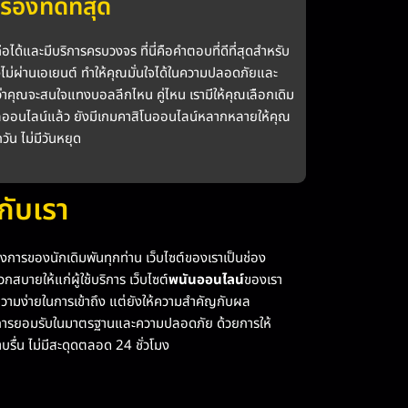
ที่ดีที่สุด
ด้และมีบริการครบวงจร ที่นี่คือคำตอบที่ดีที่สุดสำหรับ
งไม่ผ่านเอเยนต์ ทำให้คุณมั่นใจได้ในความปลอดภัยและ
่ว่าคุณจะสนใจแทงบอลลีกไหน คู่ไหน เรามีให้คุณเลือกเดิม
ันบอลออนไลน์แล้ว ยังมีเกมคาสิโนออนไลน์หลากหลายให้คุณ
ัน ไม่มีวันหยุด
กับเรา
ารของนักเดิมพันทุกท่าน เว็บไซต์ของเราเป็นช่อง
กสบายให้แก่ผู้ใช้บริการ เว็บไซต์
พนันออนไลน์
ของเรา
ปที่ความง่ายในการเข้าถึง แต่ยังให้ความสำคัญกับผล
้รับการยอมรับในมาตรฐานและความปลอดภัย ด้วยการให้
บรื่น ไม่มีสะดุดตลอด 24 ชั่วโมง