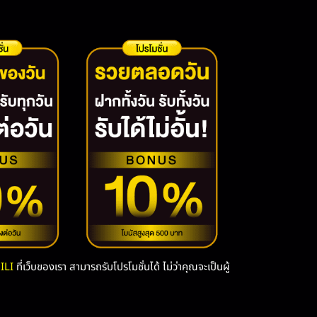
JILI
ที่เว็บของเรา สามารถรับโปรโมชั่นได้ ไม่ว่าคุณจะเป็นผู้