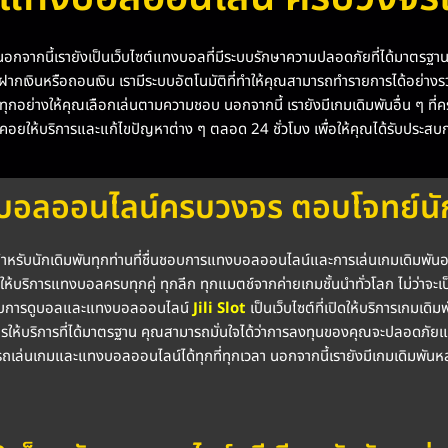
กจากนี้เรายังเป็นเว็บไซต์แทงบอลที่มีระบบรักษาความปลอดภัยที่ได้มาตรฐา
รฝากเงินหรือถอนเงิน เรามีระบบอัตโนมัติที่ทำให้คุณสามารถทำรายการได้อย่า
ีทุกอย่างให้คุณเลือกเล่นตามความชอบ นอกจากนี้ เรายังมีเกมเดิมพันอื่น ๆ ที
านคอยให้บริการและแก้ไขปัญหาต่าง ๆ ตลอด 24 ชั่วโมง เพื่อให้คุณได้รับประสบ
บอลออนไลน์ครบวงจร ตอบโจทย์นักเ
สำหรับนักเดิมพันทุกท่านที่ชื่นชอบการแทงบอลออนไลน์และการเล่นเกมเดิมพัน
ปิดให้บริการแทงบอลครบทุกคู่ ทุกลีก ทุกแมตช์จากค่ายเกมชั้นนำทั่วโลก ไม่ว่าจะ
กับการดูบอลและแทงบอลออนไลน์
Jili Slot
เป็นเว็บไซต์ที่เปิดให้บริการเกมเดิ
ารให้บริการที่ได้มาตรฐาน คุณสามารถมั่นใจได้ว่าการลงทุนของคุณจะปลอดภัยและ
ถเล่นเกมและแทงบอลออนไลน์ได้ทุกที่ทุกเวลา นอกจากนี้เรายังมีเกมเดิมพันห