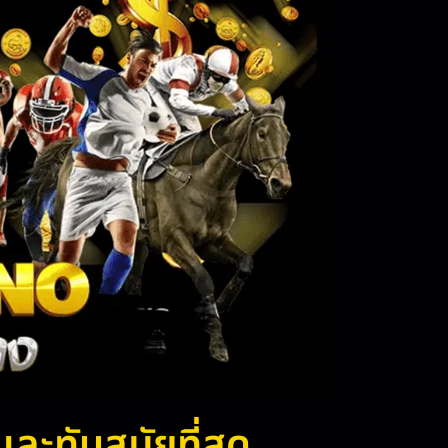
ะทันสมัยที่สุด