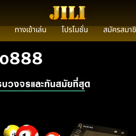
ทางเข้าเล่น
โปรโมชั่น
สมัครสมาช