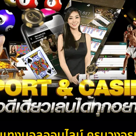
แทงบอลออนไลน์ ครบวงจรแล