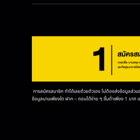
การสมัครสมาชิก ทำได้เลยด้วยตัวเอง ไม่ต้องส่งข้อมูลส่วนตัว
ข้อมูลนานเพียงใด ฝาก – ถอนได้ง่าย ๆ ขั้นต่ำเพียง 1 บาท 