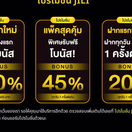
โปรโมชั่น JILI
จากเว็บของเรา รอให้คุณมาใช้บริการอีกด้วย ตรวจสอบเพิ่มเติมได้เลยที่
โปรโมชั่น 
่น ก่อนขอรับโปรโมชั่นด้วยนะ