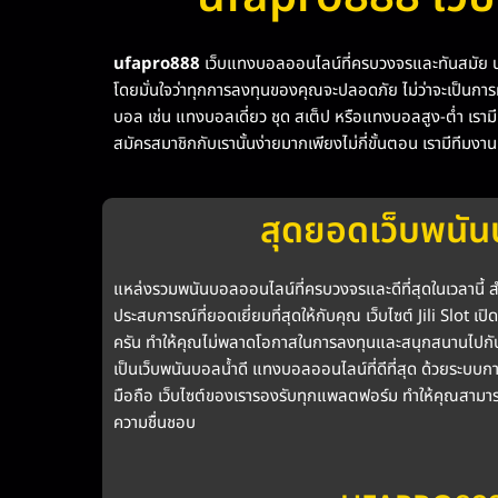
ufapro
888
เว็บแทงบอลออนไลน์ที่ครบวงจรและทันสมัย นอ
โดยมั่นใจว่าทุกการลงทุนของคุณจะปลอดภัย ไม่ว่าจะเป็นกา
บอล เช่น แทงบอลเดี่ยว ชุด สเต็ป หรือแทงบอลสูง-ต่ำ เราม
สมัครสมาชิกกับเรานั้นง่ายมากเพียงไม่กี่ขั้นตอน เรามีทีมง
สุดยอดเว็บพนัน
แหล่งรวมพนันบอลออนไลน์ที่ครบวงจรและดีที่สุดในเวลานี้ 
ประสบการณ์ที่ยอดเยี่ยมที่สุดให้กับคุณ เว็บไซต์ Jili Slot เ
ครัน ทำให้คุณไม่พลาดโอกาสในการลงทุนและสนุกสนานไป
เป็นเว็บพนันบอลน้ำดี แทงบอลออนไลน์ที่ดีที่สุด ด้วยระบบก
มือถือ เว็บไซต์ของเรารองรับทุกแพลตฟอร์ม ทำให้คุณสามาร
ความชื่นชอบ