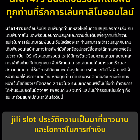
ทุกท่านที่รักการเล่นคาสิโนออนไลน์
ufa
147
s
ขอต้อนรับนักเดิมพันทุกท่านที่หลงใหลในความสนุกของการเล่นเกม
เดิมพันคาสิโน เราพร้อมมอบความสนุกและความตื่นเต้นเพื่อทุกคนที่มีความ
สนใจในการเล่นเกมเดิมพันบนเว็บไซต์ของเรา ท่านสามารถเข้าร่วมสนุกกับเกม
เดิมพันออนไลน์ผ่านทางโทรศัพท์มือถือหรืออุปกรณ์สื่อสารได้ทุกแพลตฟอร์ม
ไม่ว่าจะเป็น iOS หรือแอนดรอยด์ เราได้มีการจัดเตรียมความสะดวกสบายและ
การเข้าถึงง่ายให้ท่านทุกคน เพื่อให้ท่านสามารถเล่นเกมได้อย่างรวดเร็วและ
สะดวกสบาย เราให้บริการที่มีคุณภาพเต็มรูปแบบ เหมือนระดับวีไอพี และมีเจ้า
หน้าที่คอยให้บริการและช่วยเหลือทุกท่าน ท่านสามารถติดต่อสอบถามผ่านทาง
หน้าเว็บไซต์ของเราได้ตลอด 24 ชั่วโมง ระบบฝากถอนฟรีไม่มีขั้นต่ำ ทำรายการ
ได้ผ่านระบบอัตโนมัติง่ายๆ เพียงแค่ 30 วินาที และไม่มีค่าธรรมเนียมใดๆ ทั้ง
สิ้น มาร่วมสนุกไปกับเราได้แล้ววันนี้
jili slot ประวัติความเป็นมาที่ยาวนาน
และโอกาสในการทำเงิน