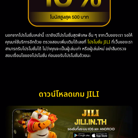
นอกจากโปรโมชั่นเหล่านี้ เรายังมีโปรโมชั่นสุดพิเศษ อื่น ๆ จากเว็บของเรา รอให้
คุณมาใช้บริการอีกด้วย ตรวจสอบเพิ่มเติมได้เลยที่
โปรโมชั่น JILI
ที่เว็บของเรา
สามารถรับโปรโมชั่นได้ ไม่ว่าคุณจะเป็นผู้เล่นเก่า หรือผู้เล่นใหม่ อย่าลืมตรวจ
สอบเงื่อนไขของโปรโมชั่น ก่อนขอรับโปรโมชั่นด้วยนะ
ดาวน์โหลดเกม JILI