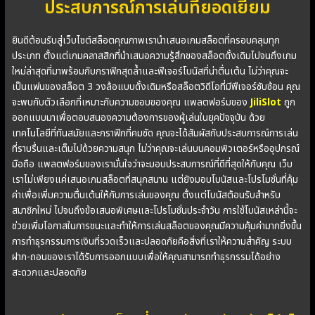
ประสบการณ์การเล่นที่ยอดเยี่ยม
ยินดีต้อนรับสู่เว็บไซต์สล็อตคุณภาพเรานำเสนอเกมสล็อตที่ครอบคลุมทุก
ประเภท ตั้งแต่เกมคลาสสิกที่นำเสนอความรู้สึกของสล็อตดั้งเดิมไปจนถึงเกม
ใหม่ล่าสุดที่มาพร้อมกับกราฟิกสุดล้ำและฟีเจอร์โบนัสที่น่าตื่นเต้น ไม่ว่าคุณจะ
เป็นแฟนของสล็อต 3 วงล้อแบบดั้งเดิมหรือสล็อตวิดีโอที่มีฟีเจอร์ซับซ้อน คุณ
จะพบกับตัวเลือกที่เหมาะกับความชอบของคุณ แพลตฟอร์มของ
JiliSlot
ถูก
ออกแบบมาเพื่อตอบสนองความต้องการของผู้เล่นในยุคปัจจุบัน ด้วย
เทคโนโลยีที่ทันสมัยและกราฟิกที่คมชัด คุณจะได้สัมผัสกับประสบการณ์การเล่น
ที่ราบรื่นและเต็มไปด้วยความสนุก ไม่ว่าคุณจะเล่นบนคอมพิวเตอร์หรืออุปกรณ์
มือถือ แพลตฟอร์มของเรามั่นใจว่าจะมอบประสบการณ์ที่ดีที่สุดให้กับคุณ เว็บ
เราไม่เพียงแค่เสนอเกมสล็อตที่สนุกสนาน แต่ยังมอบโบนัสและโปรโมชั่นที่คุ้ม
ค่าเพื่อเพิ่มความตื่นเต้นให้กับการเล่นของคุณ ตั้งแต่โบนัสต้อนรับสำหรับ
สมาชิกใหม่ ไปจนถึงข้อเสนอพิเศษและโปรโมชั่นประจำวัน การใช้โบนัสเหล่านี้จะ
ช่วยเพิ่มโอกาสในการชนะและทำให้การเล่นสล็อตของคุณมีความคุ้มค่ามากยิ่งขึ้น
การทำธุรกรรมการเงินที่รวดเร็วและปลอดภัยคือสิ่งที่เราให้ความสำคัญ ระบบ
ฝาก-ถอนของเราได้รับการออกแบบเพื่อให้คุณสามารถทำธุรกรรมได้อย่าง
สะดวกและปลอดภัย