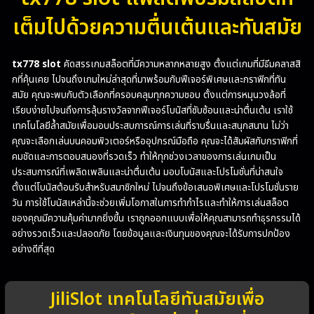
เต็มไปด้วยความตื่นเต้นและทันสมัย
tx778 slot
คัดสรรเกมสล็อตที่มีความหลากหลายสูง ตั้งแต่เกมที่มีธีมคลาสสิ
กที่คุ้นเคย ไปจนถึงเกมใหม่ล่าสุดที่มาพร้อมกับฟีเจอร์พิเศษและกราฟิกที่ทัน
สมัย คุณจะพบกับตัวเลือกที่ครอบคลุมทุกความชอบ ตั้งแต่การหมุนวงล้อที่
เรียบง่ายไปจนถึงการลุ้นรางวัลจากฟีเจอร์โบนัสที่ซับซ้อนและน่าตื่นเต้น เราใช้
เทคโนโลยีล้ำสมัยเพื่อมอบประสบการณ์การเล่นที่ราบรื่นและสนุกสนาน ไม่ว่า
คุณจะเลือกเล่นบนคอมพิวเตอร์หรืออุปกรณ์มือถือ คุณจะได้สัมผัสกับกราฟิกที่
คมชัดและการตอบสนองที่รวดเร็ว ทำให้ทุกช่วงเวลาของการเล่นเกมเป็น
ประสบการณ์ที่เพลิดเพลินและน่าตื่นเต้น มอบโบนัสและโปรโมชั่นที่น่าสนใจ
ตั้งแต่โบนัสต้อนรับสำหรับสมาชิกใหม่ ไปจนถึงข้อเสนอพิเศษและโปรโมชั่นราย
วัน การใช้โบนัสเหล่านี้จะช่วยเพิ่มโอกาสในการทำกำไรและทำให้การเล่นสล็อต
ของคุณมีความคุ้มค่ามากยิ่งขึ้น เราถูกออกแบบเพื่อให้คุณสามารถทำธุรกรรมได้
อย่างรวดเร็วและปลอดภัย โดยข้อมูลและเงินทุนของคุณจะได้รับการปกป้อง
อย่างดีที่สุด
JiliSlot เทคโนโลยีทันสมัยเพื่อ