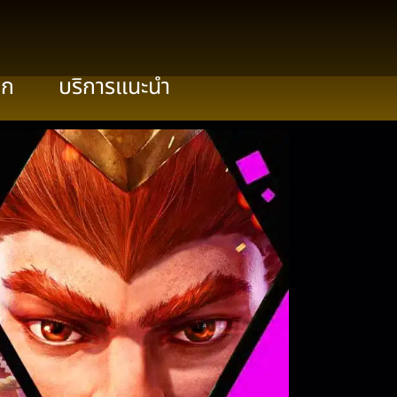
ิก
บริการแนะนำ