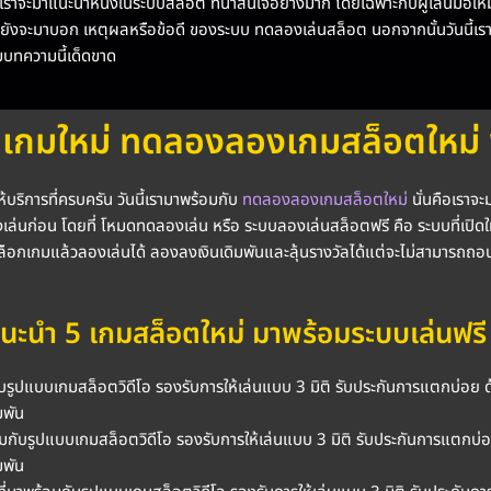
้เราจะมาแนะนำหนึ่งในระบบสล็อต ที่น่าสนใจอย่างมาก โดยเฉพาะกับผู้เล่นมือใ
วมทั้งยังจะมาบอก เหตุผลหรือข้อดี ของระบบ ทดลองเล่นสล็อต นอกจากนั้นวันนี้เ
ามบทความนี้เด็ดขาด
เกมใหม่ ทดลองลองเกมสล็อตใหม่ ฟร
บริการที่ครบครัน วันนี้เรามาพร้อมกับ
ทดลองลองเกมสล็อตใหม่
นั่นคือเราจะ
เล่นก่อน โดยที่ โหมดทดลองเล่น หรือ ระบบลองเล่นสล็อตฟรี คือ ระบบที่เปิด
ลือกเกมแล้วลองเล่นได้ ลองลงเงินเดิมพันและลุ้นรางวัลได้แต่จะไม่สามารถถอ
นะนำ 5 เกมสล็อตใหม่ มาพร้อมระบบเล่นฟรี
บรูปแบบเกมสล็อตวิดีโอ รองรับการให้เล่นแบบ 3 มิติ รับประกันการแตกบ่อย ด้
มพัน
มกับรูปแบบเกมสล็อตวิดีโอ รองรับการให้เล่นแบบ 3 มิติ รับประกันการแตกบ่อย
มพัน