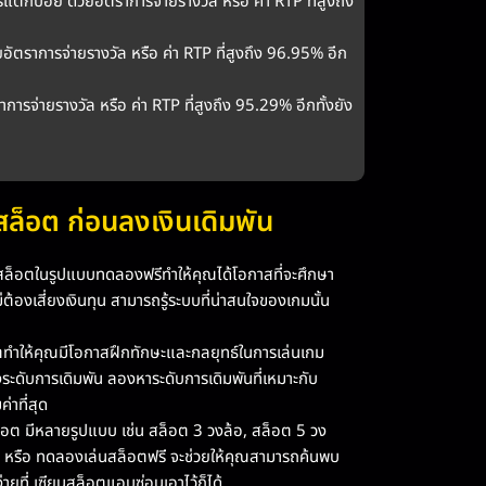
ตกบ่อย ด้วยอัตราการจ่ายรางวัล หรือ ค่า RTP ที่สูงถึง
ัตราการจ่ายรางวัล หรือ ค่า RTP ที่สูงถึง 96.95% อีก
ารจ่ายรางวัล หรือ ค่า RTP ที่สูงถึง 95.29% อีกทั้งยัง
ล็อต ก่อนลงเงินเดิมพัน
ล็อตในรูปแบบทดลองฟรีทำให้คุณได้โอกาสที่จะศึกษา
องเสี่ยงเงินทุน สามารถรู้ระบบที่น่าสนใจของเกมนั้น
ทำให้คุณมีโอกาสฝึกทักษะและกลยุทธ์ในการเล่นเกม
ะดับการเดิมพัน ลองหาระดับการเดิมพันที่เหมาะกับ
่าที่สุด
็อต มีหลายรูปแบบ เช่น สล็อต 3 วงล้อ, สล็อต 5 วง
น หรือ ทดลองเล่นสล็อตฟรี จะช่วยให้คุณสามารถค้นพบ
ายที่ เซียนสล็อตแอบซ่อนเอาไว้ก็ได้