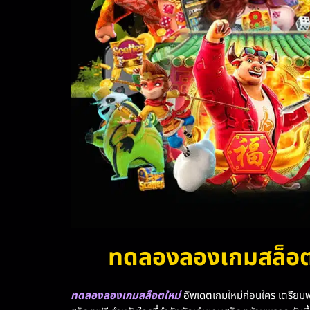
ทดลองลองเกมสล็อตใ
ทดลองลองเกมสล็อตใหม่
อัพเดตเกมใหม่ก่อนใคร เตรียมพร