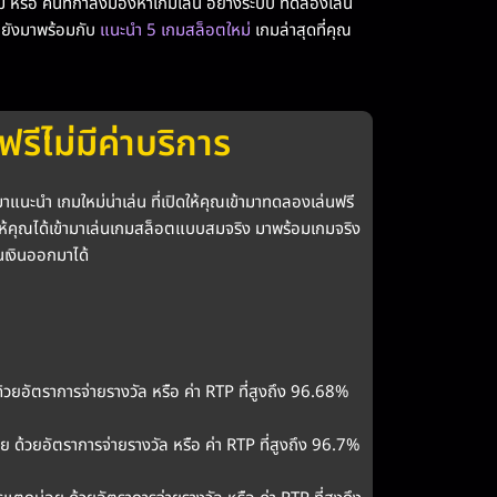
หม่ หรือ คนที่กำลังมองหาเกมเล่น อย่างระบบ ทดลองเล่น
รายังมาพร้อมกับ
แนะนำ 5 เกมสล็อตใหม่
เกมล่าสุดที่คุณ
ีไม่มีค่าบริการ
มาแนะนำ เกมใหม่น่าเล่น ที่เปิดให้คุณเข้ามาทดลองเล่นฟรี
ให้คุณได้เข้ามาเล่นเกมสล็อตแบบสมจริง มาพร้อมเกมจริง
นเงินออกมาได้
วยอัตราการจ่ายรางวัล หรือ ค่า RTP ที่สูงถึง 96.68%
 ด้วยอัตราการจ่ายรางวัล หรือ ค่า RTP ที่สูงถึง 96.7%