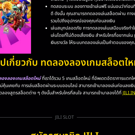
ทดสอบระบบ ลองทางเข้าเล่นฟรี แน่นอนว่าก่อนที่จ
ดี ดังนั้น คุณสามารถทดลองเล่นสล็อตผ่าน ทางเข
รวมไปถึงอุปกรณ์ของคุณก่อนลงเงิน
เล่นสนุกปลอดภัย การทดลองเล่นเสมือนจริงทำ
เล่นโดยที่ไม่ต้องเสี่ยงเงิน สำหรับใครที่อยากเล่น
เงินรางวัล ให้ระบบทดลองเล่นเป็นคำตอบของคุณ
ุปเกี่ยวกับ ทดลองลองเกมสล็อตให
องลองเกมสล็อตใหม่
ที่เราได้รวม 5 เกมสล็อตใหม่ ที่อัพเดตอัตราการแตก
่ยังไม่คุ้นเคยกับ การเล่นสล็อตผ่านระบบออนไลน์ สามารถเข้ามาลองเล่นก่อนลงเง
 ทดลองสูตรสล็อตต่าง ๆ ดังนั้นสำหรับใครที่สนใจ สามารถเข้ามาลองได้ที่
JILI.I
JILI SLOT