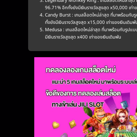
Legendary Monkey King : เกมสล็อตใหม่ล่าสุด ที่ม
96.71% อีกทั้งยังมีเงินรางวัลสูงสุด x50,000 เท่าข
Candy Burst : เกมสล็อตใหม่ล่าสุด ที่มาพร้อมกับร
ทั้งยังมีเงินรางวัลสูงสุด x15,000 เท่าของเงินเดิมพั
Medusa : เกมสล็อตใหม่ล่าสุด ที่มาพร้อมกับรูปแบบเ
มีเงินรางวัลสูงสุด x400 เท่าของเงินเดิมพัน