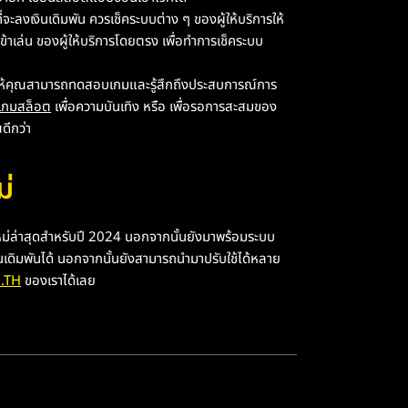
ะลงเงินเดิมพัน ควรเช็คระบบต่าง ๆ ของผู้ให้บริการให้
้าเล่น ของผู้ให้บริการโดยตรง เพื่อทำการเช็คระบบ
ให้คุณสามารถทดสอบเกมและรู้สึกถึงประสบการณ์การ
เกมสล็อต
เพื่อความบันเทิง หรือ เพื่อรอการสะสมของ
ดีกว่า
ม่
ใหม่ล่าสุดสำหรับปี 2024 นอกจากนั้นยังมาพร้อมระบบ
ินเดิมพันได้ นอกจากนั้นยังสามารถนำมาปรับใช้ได้หลาย
N.TH
ของเราได้เลย