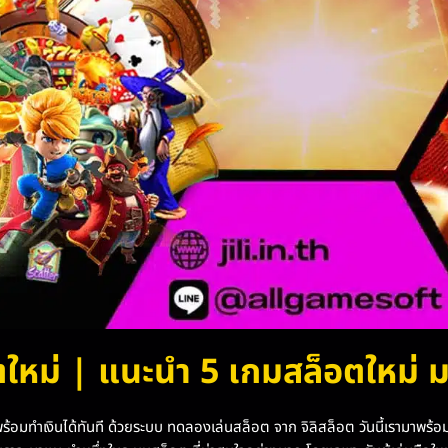
หม่ | แนะนำ 5 เกมสล็อตใหม่ ม
้อมทำเงินได้ทันที ด้วยระบบ ทดลองเล่นสล็อต จาก จิลิสล็อต วันนี้เรามาพร้อม