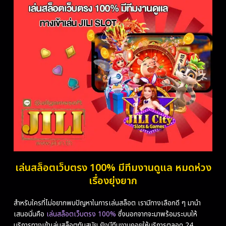
เล่นสล็อตเว็บตรง 100% มีทีมงานดูแล หมดห่วง
เรื่องยุ่งยาก
สำหรับใครที่ไม่อยากพบปัญหาในการเล่นสล็อต เรามีทางเลือกดี ๆ มานำ
เสนอนั่นคือ
เล่นสล็อตเว็บตรง 100%
ซึ่งนอกจากจะมาพร้อมระบบให้
บริการทางเข้าเล่นสล็อตทันสมัย ยังมีทีมงานคอยให้บริการตลอด 24