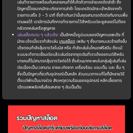
เล่นทำรายการพร้อมกันหลายคนทำให้เกิดคิวการจ่ายเครดิตล่าช้า ซึ่ง
ปัญหานี้โดยมากมักจะเกิดจาการล่าช้า โดยเครดิตมักจะเข้าหลังจากทำ
รายการเสร็จ 3 – 5 นาที ซึ่งถ้าเกินกว่านั้นคุณสามารถติดต่อทีมงานเพื่อ
ตามผลได้ เรามีการบันทึกการทำรายการไว้สำหรับแต่ละยูสเซอร์ไม่ต้อง
กลัวตกหล่นหรือสูญหาย
เล่นสล็อตนาน ๆ แล้วเด้ง
: เป็นอีกหนึ่งรูปแบบของปัญหาแอพเด้ง ที่
มักจะเด้งเมื่อเรากำลังเล่น
เกมสล็อต
เพลิน ๆ ซึ่งบางคนเลวร้ายถึงขั้น
เด้งตอนกำลังลุ้นรางวัลโบนัส หรือ กำลังเล่นในโหมดฟรีสปิน ถึงแม้
ระบบจะทำการเชื่อมต่อแล้วเล่นต่อจากจุดเดิมที่เราเด้งออกแต่สำหรับ
บางคนก็ไม่สามารถลุ้นรางวัลต่อได้ ซึ่งส่วนมากจะพบในกลุ่มผู้เล่นที่เล่น
ต่อเนื่องเป็นเวลานาน อาจจะเกิดจาก เครื่องร้อน แรมเต็ม และ อื่น ๆ
ซึ่งเป็นปัญหาเกี่ยวกับอุปกรณ์เป็นหลัก ส่วนแนวทางแก้ไขก็มีหลายวิธี
ตั้งแต่พักเป็นบางช่วง สังเหตุความร้อนของอุปกรณ์ หลีกเลี้ยงการ
เปิดแอพพลิเคชั่นซ้อนหลาย ๆ อันเป็นต้น