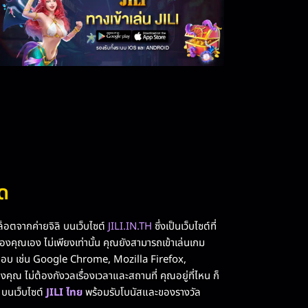
ุด
็อตจากค่ายจิลิ บนเว็บไซต์
JILI.IN.TH
ซึ่งเป็นเว็บไซต์ที่
ุณเอง ไม่เพียงเท่านั้น คุณยังสามารถเข้าเล่นเกม
่นชอบ เช่น Google Chrome, Mozilla Firefox,
 ไม่ต้องกังวลเรื่องเวลาและสถานที่ คุณอยู่ที่ไหน ก็
 บนเว็บไซต์
JILI ไทย
พร้อมรับโบนัสและของรางวัล