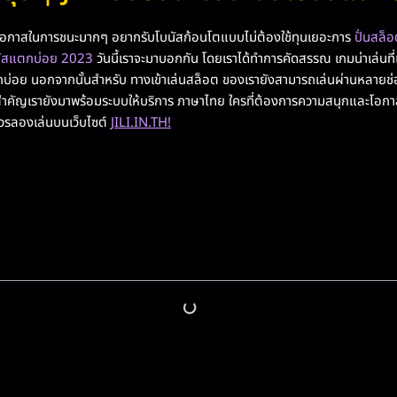
โอกาสในการชนะมากๆ อยากรับโบนัสก้อนโตแบบไม่ต้องใช้ทุนเยอะการ
ปั่นสล็
นัสแตกบ่อย 2023
วันนี้เราจะมาบอกกัน โดยเราได้ทำการคัดสรรณ เกมน่าเล่นที่
แตกบ่อย นอกจากนั้นสำหรับ ทางเข้าเล่นสล็อต ของเรายังสามารถเล่นผ่านหลาย
่สำคัญเรายังมาพร้อมระบบให้บริการ ภาษาไทย ใครที่ต้องการความสนุกและโอกาสใ
ควรลองเล่นบนเว็บไซต์
JILI.IN.TH!