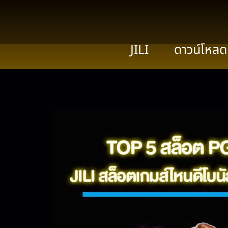
Skip
to
content
JILI
ดาวน์โหลด