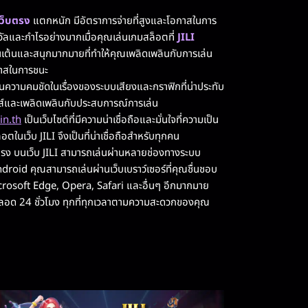
เว็บตรง
แตกหนัก มีอัตราการจ่ายที่สูงและโอกาสในการ
วัลและกำไรอย่างมากเมื่อคุณเล่นเกมสล็อตที่
JILI
น่าตื่นเต้นและสนุกมากมายที่ทำให้คุณเพลิดเพลินกับการเล่น
อกาสในการชนะ
กด้านความคมชัดในเรื่องของระบบเสียงและกราฟิกที่น่าประทับ
ส์และเพลิดเพลินกับประสบการณ์การเล่น
.in.th
เป็นเว็บไซต์ที่มีความน่าเชื่อถือและมั่นใจที่ความเป็น
นเว็บ JILI จึงเป็นที่น่าเชื่อถือสำหรับทุกคน
รง บนเว็บ JILI สามารถเล่นผ่านหลายช่องทางระบบ
droid คุณสามารถเล่นผ่านเว็บเบราว์เซอร์ที่คุณชื่นชอบ
rosoft Edge, Opera, Safari และอื่นๆ อีกมากมาย
ตลอด 24 ชั่วโมง ทุกที่ทุกเวลาตามความสะดวกของคุณ