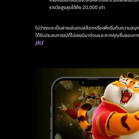
ครองขนนกชนิดนี้จะมีโชคลาภและช่วยขจัดสิ่งชั่วร
รางวัลสูงสุดได้ถึง 20,000 เท่า
ไม่ว่าคุณจะเป็นสายเล่นเกมสล็อตหรือเพิ่งเริ่มต้นความสนุ
ได้รับประสบการณ์ที่ไม่เคยมีมาก่อนและหากคุณชื่นชอบกา
JILI