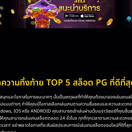
ความทิ้งท้าย TOP 5 สล็อต PG ที่ดีที่ส
ามสนุกและโอกาสในการชนะมากๆ นั้นเป็นเหตุผลที่ทำให้คุณต้องมาลองเล่นเกมสล
ปแบบต่างๆ ทำให้คุณมีโอกาสเลือกเล่นเกมตามความชื่นชอบและความสะดวกของค
indows, IOS หรือ ANDROID คุณสามารถเข้าเล่นผ่านเว็บเบราว์เซอร์ที่คุณชื
้คุณสามารถเล่นเกมสล็อตตลอด 24 ชั่วโมง ทุกที่ทุกเวลาตามความสะดวกของคุณ
เวลา! อย่าพลาดโอกาสที่จะสัมผัสประสบการณ์เล่นเกมสล็อตออนไลน์ที่ดีที่สุด