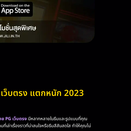
G เว็บตรง แตกหนัก 2023
าย PG เว็บตรง
มีหลากหลายในธีมและรูปแบบที่คุณ
ี่เล่าเรื่องราวที่น่าสนใจหรือธีมสีสันสดใส ทำให้คุณไม่