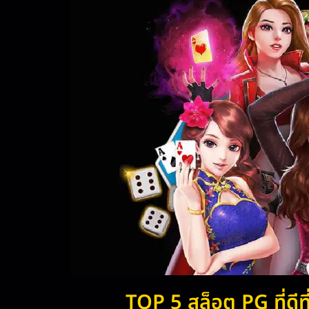
TOP 5 สล็อต PG ที่ดีท