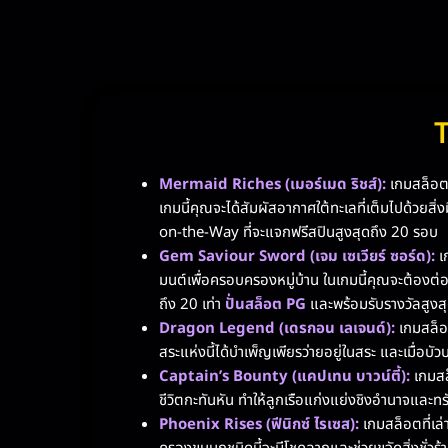
T
Mermaid Riches (เมอร์เมด ริชส์):
เกมสล็อตที
เกมนี้คุณจะได้สัมผัสอากาศใต้ทะเลที่เต็มไปด้วยสิ
on-the-Way ที่จะแจกฟรีสปินสูงสุดถึง 20 รอบ
Gem Saviour Sword (เจม เซเวียร์ ซอร์ด):
เก
มนต์เพื่อครอบครองหมู่บ้าน ในเกมนี้คุณจะต้องต
ถึง 20 เท่า
ปั่นสล็อต PG
และพร้อมรับรางวัลสูงสุ
Dragon Legend (เดรกอน เลเจนด์):
เกมสล็อต
สระแห่งนี้ได้บำเพ็ญเพียรว่ายอยู่ในสระ และเมื่อบ
Captain’s Bounty (แคปเทน บาวน์ตี้):
เกมสล็
ชีวิตกะทันหัน ทำให้ลูกเรือแก่งแย่งชิงอำนาจและทรั
Phoenix Rises (ฟีนิกซ์ ไรเซส):
เกมสล็อตที่เล่