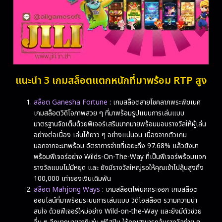
แนะนำ 3 เกมสล็อตแตกหนักที่มาพร้อม RTP สูง
สล็อต Ganesha Fortune
: เกมสล็อตสายโชคลาภพระพิฆเนศ
เกมสล็อตวิดีโอภาพสวย ๆ ที่มาพร้อมรูปแบบการเล่นแบบ
มาตรฐานจัดเต็มด้วยฟีเจอร์เสริมมากมายพร้อมมอบรางวัลให้ผู้เล่น
อย่างต่อเนื่อง เล่นได้ยาว ๆ อย่างแน่นอน เนื่องจากตัวเกม
นอกจากจะมาพร้อม อัตราการจ่ายที่เอยะถึง 97.68% แล้วยังมา
พร้อมฟีเจอร์อย่าง Wilds-On-The-Way ที่เป็นฟีเจอร์พร้อมแจก
รางวัลแบบไม่มีหยุด และ ยังมีรางวัลใหญ่รอให้คุณเข้าไปลุ้นสูงถึง
100,000 เท่าของเงินเดิมพัน
สล็อต Mahjong Ways
: เกมสล็อตไพ่นกกระจอก เกมสล็อต
ออนไลน์ที่มาพร้อมระบบการเล่นแบบ วิดีโอสล็อต รวามความน่า
สนใจ ด้วยฟีเจอร์ใหม่อย่าง Wild-on-the-Way และยังมีตัวช่วย