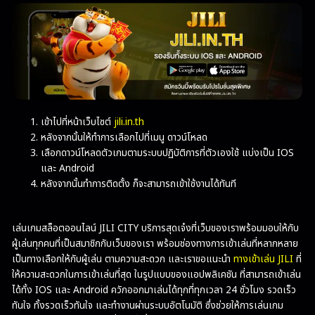
เข้าไปที่หน้าเว็บไซต์
jili.in.th
หลังจากนั้นให้ทำการเลือกไปที่เมนู ดาวน์โหลด
เลือกดาวน์โหลดตัวเกมตามระบบปฏิบัติการที่ตัวเองใช้ แบ่งเป็น IOS
และ Android
หลังจากนั้นทำการติดตั้ง ก็จะสามารถเข้าใช้งานได้ทันที
เล่นเกมสล็อตออนไลน์ JILI CITY บริการสุดเจ๋งที่เว็บของเราพร้อมมอบให้กับ
ผู้เล่นทุกคนที่เป็นสมาชิกกับเว็บของเรา พร้อมช่องทางการเข้าเล่นที่หลากหลาย
เป็นทางเลือกให้กับผู้เล่น ตามความสะดวก และเราขอแนะนำ
ทางเข้าเล่น JILI
ที่
ให้ความสะดวกในการเข้าเล่นที่สุด ในรูปแบบของแอปพลิเคชัน ที่สามารถเข้าเล่น
ได้ทั้ง IOS และ Android ควักออกมาเล่นได้ทุกที่ทุกเวลา 24 ชั่วโมง รวดเร็ว
ทันใจ ทั้งรวดเร็วทันใจ และทำงานผ่านระบบอัตโนมัติ ซึ่งช่วยให้การเล่นเกม