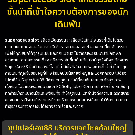
ชั้นนำที่เข้าใจความต้องการของนัก
เดิมพัน
superace88
slot
สล็อตเว็บตรงและสล็อตเว็บใหม่ไฟแรงที่เต็มไปด้วย
ความสนุกและโอกาสในการทำเงิน! เราเสนอคอลเลกชันของเกมที่ถูกคัดสรรมา
เพื่อให้คุณสนุกได้ทุกรูปแบบและทุกแบรนด์ ไม่ว่าคุณจะชอบเกมที่มีกราฟิก
สวยงาม โอกาสการชนะที่สูง หรือการเล่นที่น่าตื่นเต้น เรามีทุกสิ่งที่คุณต้องการ
SuperAce88 คือที่มาของสล็อตที่น่าสนใจที่สุดจากแหล่งค่ายชั้นนำทั่วโลก. ทุก
ค่ายเกมที่คุณชื่นชอบอยู่ที่นี่, พร้อมกับโบนัสที่ยิ่งใหญ่และแตกทุกรอบ ไม่ต้อง
ไปหาที่อื่น SuperAce88 มีค่ายเกมทุกแบรนด์ที่คุณคุ้นเคยและตัวคุณภาพ
ทั้งหมด ไม่ว่าคุณจะชอบเกมจาก PGSoft, Joker Gaming, หรือค่ายเกมอื่น ๆ
ทุกค่ายมีความน่าสนใจและพร้อมที่จะทำให้คุณชนะ เราคำนึงถึงความสะดวกสบาย
ของคุณ เรามีระบบทำรายการที่รวดเร็วและง่ายต่อการใช้งาน ทำให้คุณสามารถ
ทำธุรกรรมทางการเงินได้อย่างรวดเร็วและสะดวก
ซุปเปอร์เอซ88 บริการแจกโชคก้อนใหญ่