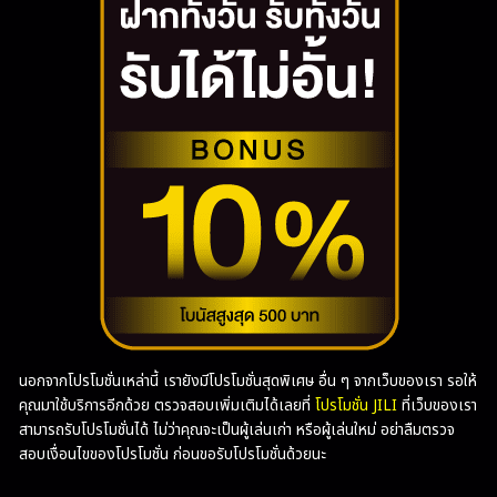
นอกจากโปรโมชั่นเหล่านี้ เรายังมีโปรโมชั่นสุดพิเศษ อื่น ๆ จากเว็บของเรา รอให้
คุณมาใช้บริการอีกด้วย ตรวจสอบเพิ่มเติมได้เลยที่
โปรโมชั่น JILI
ที่เว็บของเรา
สามารถรับโปรโมชั่นได้ ไม่ว่าคุณจะเป็นผู้เล่นเก่า หรือผู้เล่นใหม่ อย่าลืมตรวจ
สอบเงื่อนไขของโปรโมชั่น ก่อนขอรับโปรโมชั่นด้วยนะ