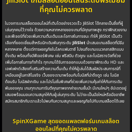
JiliSlot เกมสล็อตออนไลน์ระดับพรีเมียม
ที่คุณไม่ควรพลาด
ในวงการเกมสล็อตออนไลน์ที่เติบโตอย่างรวดเร็ว JiliSlot ได้กลายเป็นชื่อที่ผู้
เล่นทุกคนไว้วางใจ ด้วยความหลากหลายของเกมที่มีคุณภาพสูง กราฟิกสวยงาม
และฟีเจอร์ที่ช่วยเพิ่มความตื่นเต้นและโอกาสในการชนะ ทำให้ JiliSlot เป็นตัว
เลือกที่ยอดเยี่ยมสำหรับนักเดิมพันทุกระดับ
JiliSlot
นำเสนอเกมสล็อตที่มีธีม
หลากหลาย ตั้งแต่การผจญภัยในโลกแฟนตาซี ไปจนถึงเกมแนวคลาสสิกแบบ
ดั้งเดิม พร้อมทั้งมีฟีเจอร์พิเศษ เช่น ฟรีสปิน ตัวคูณ และโบนัสรางวัลที่ช่วย
เพิ่มโอกาสในการทำกำไร ทุกเกมได้รับการออกแบบด้วยกราฟิกระดับ HD และ
เอฟเฟกต์เสียงที่เสริมสร้างความตื่นเต้น ทำให้ผู้เล่นได้สัมผัสประสบการณ์ที่
เหมือนอยู่ในคาสิโนจริง เว็บของเรามาพร้อมกับโบนัสที่น่าดึงดูด เช่น โบนัส
ต้อนรับ โบนัสฝากเงิน และโปรโมชั่นพิเศษที่ช่วยเพิ่มความคุ้มค่าให้กับการเดิม
พันของคุณ เกมทุกเกมการันตีคุณภาพจากค่ายเกมชั้นนำ มีเกมใหม่ๆ อัปเดตอยู่
เสมอพร้อมมอบความสนุกให้กับผู้เล่นทุกระดับ ไม่ว่าจะเป็นมือใหม่หรือมืออาชีพ
สมัครสมาชิกกับเราแล้วไปพบกับความสนุกและผจญภัยไปกับเกมสล็อตได้เลย
SpinXGame สุดยอดแพลตฟอร์มเกมสล็อต
ออนไลน์ที่คุณไม่ควรพลาด