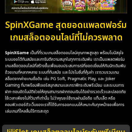
SpinXGame สุดยอดแพลตฟอร์ม
เกมสล็อตออนไลน์ที่ไม่ควรพลาด
SpinXGame
เป็นที่ที่รวมเกมสล็อตออนไลน์คุณภาพสูงสุด พร้อมโบนัสจุใจ
ระบบออโต้ทันสมัยและการันตีความสนุกในทุกการเดิมพัน เราเป็นแพลตฟอร์ม
เกมสล็อตออนไลน์ที่สร้างขึ้นเพื่อมอบประสบการณ์ที่ยอดเยี่ยมให้กับนักเดิมพัน
ด้วยเกมที่หลากหลาย ระบบที่ทันสมัย และโปรโมชั่นที่คุ้มค่า เรารวบรวมเกม
สล็อตจากค่ายเกมชื่อดัง เช่น PG Soft, Pragmatic Play, และ Joker
Gaming ที่มาพร้อมฟีเจอร์สนุกสนานและกราฟิกระดับพรีเมียม และระบบการ
ฝาก-ถอนอัตโนมัติช่วยให้คุณสามารถฝากถอนเงินได้อย่างรวดเร็วและปลอดภัย
ใช้เวลาเพียงไม่กี่วินาทีเท่านั้น ไม่ว่าคุณจะใช้งานผ่านมือถือ แท็บเล็ต หรือ
คอมพิวเตอร์ตัวเว็บของเราก็ได้รับการออกแบบให้เหมาะกับทุกหน้าจอเพื่อการ
เล่นเกมที่ไหลลื่นไร้การสะดุด