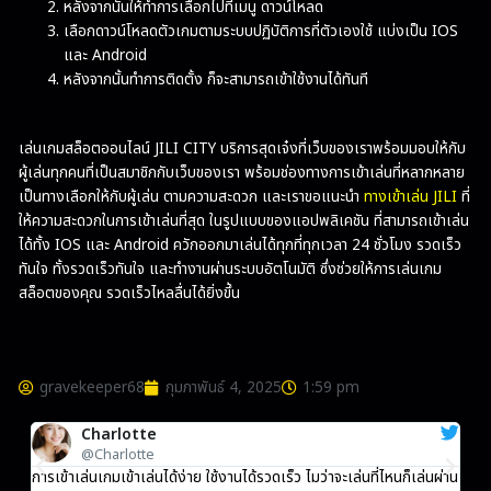
หลังจากนั้นให้ทำการเลือกไปที่เมนู ดาวน์โหลด
เลือกดาวน์โหลดตัวเกมตามระบบปฏิบัติการที่ตัวเองใช้ แบ่งเป็น IOS
และ Android
หลังจากนั้นทำการติดตั้ง ก็จะสามารถเข้าใช้งานได้ทันที
เล่นเกมสล็อตออนไลน์ JILI CITY บริการสุดเจ๋งที่เว็บของเราพร้อมมอบให้กับ
ผู้เล่นทุกคนที่เป็นสมาชิกกับเว็บของเรา พร้อมช่องทางการเข้าเล่นที่หลากหลาย
เป็นทางเลือกให้กับผู้เล่น ตามความสะดวก และเราขอแนะนำ
ทางเข้าเล่น JILI
ที่
ให้ความสะดวกในการเข้าเล่นที่สุด ในรูปแบบของแอปพลิเคชัน ที่สามารถเข้าเล่น
ได้ทั้ง IOS และ Android ควักออกมาเล่นได้ทุกที่ทุกเวลา 24 ชั่วโมง รวดเร็ว
ทันใจ ทั้งรวดเร็วทันใจ และทำงานผ่านระบบอัตโนมัติ ซึ่งช่วยให้การเล่นเกม
สล็อตของคุณ รวดเร็วไหลลื่นได้ยิ่งขึ้น
gravekeeper68
กุมภาพันธ์ 4, 2025
1:59 pm
Charlotte
@Charlotte
การเข้าเล่นเกมเข้าเล่นได้ง่าย ใช้งานได้รวดเร็ว ไมว่าจะเล่นที่ไหนก็เล่นผ่าน
เป็น