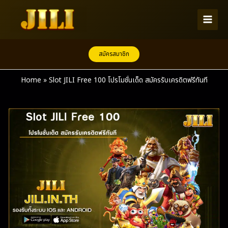
Skip
to
content
สมัครสมาชิก
Home
»
Slot JILI Free 100 โปรโมชั่นเด็ด สมัครรับเครดิตฟรีทันที