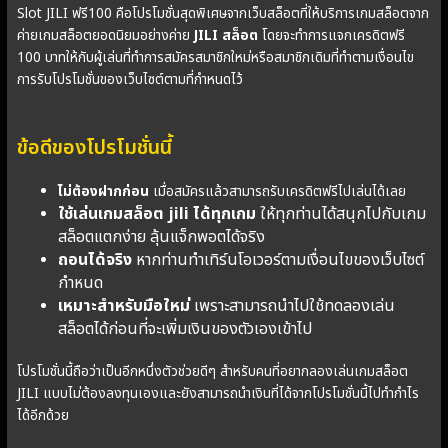
Slot JILI ฟรี100 คือโปรโมชั่นสุดพิเศษจากเว็บสล็อตที่ให้บริการเกมสล็อตจาก
ค่ายเกมสล็อตยอดนิยมอย่างค่าย
JILI สล็อต
โดยจะทำการแจกเครดิตฟรี
100 บาทให้กับผู้เล่นที่ทำการสมัครสมาชิกใหม่หรือสมาชิกเดิมที่ทำตามเงื่อนไข
การรับโปรโมชั่นของเว็บไซต์ตามที่กำหนดไว้
ข้อดีของโปรโมชั่นนี้
ไม่ต้องฝากก่อน
เมื่อสมัครแล้วสามารถรับเครดิตฟรีไปเล่นได้เลย
ใช้เล่นเกมสล็อต
jili ได้ทุกเกม
ให้ทุกท่านได้สนุกไปกับเกม
สล็อตแตกง่าย ลุ้นแจ็กพอตได้จริง
ถอนได้จริง
หากท่านทำเทิร์นโอเวอร์ตามเงื่อนไขของเว็บไซต์
กำหนด
เหมาะสำหรับมือใหม่
เพราะสามารถนำไปใช้ทดลองเล่น
สล็อตได้ก่อนที่จะเพิ่มเงินของตัวเองเข้าไป
โปรโมชั่นนี้ถือว่าเป็นอีกหนึ่งตัวช่วยดีๆ สำหรับคนที่อยากลองเล่นเกมสล็อต
JILI แบบไม่ต้องลงทุนเองและยังสามารถนำเงินที่ได้จากโปรโมชั่นนี้ไปทำกำไร
ได้อีกด้วย