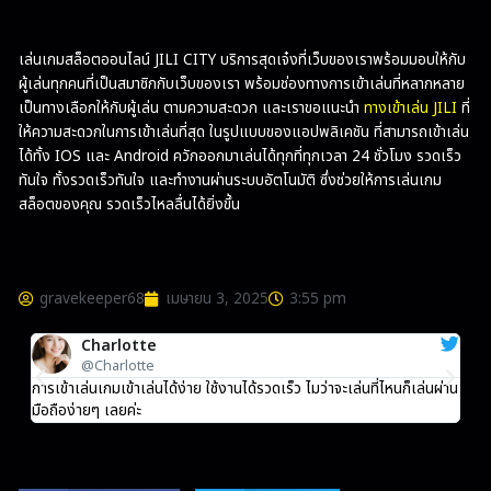
เล่นเกมสล็อตออนไลน์ JILI CITY บริการสุดเจ๋งที่เว็บของเราพร้อมมอบให้กับ
ผู้เล่นทุกคนที่เป็นสมาชิกกับเว็บของเรา พร้อมช่องทางการเข้าเล่นที่หลากหลาย
เป็นทางเลือกให้กับผู้เล่น ตามความสะดวก และเราขอแนะนำ
ทางเข้าเล่น JILI
ที่
ให้ความสะดวกในการเข้าเล่นที่สุด ในรูปแบบของแอปพลิเคชัน ที่สามารถเข้าเล่น
ได้ทั้ง IOS และ Android ควักออกมาเล่นได้ทุกที่ทุกเวลา 24 ชั่วโมง รวดเร็ว
ทันใจ ทั้งรวดเร็วทันใจ และทำงานผ่านระบบอัตโนมัติ ซึ่งช่วยให้การเล่นเกม
สล็อตของคุณ รวดเร็วไหลลื่นได้ยิ่งขึ้น
gravekeeper68
เมษายน 3, 2025
3:55 pm
Charlotte
@Charlotte
การเข้าเล่นเกมเข้าเล่นได้ง่าย ใช้งานได้รวดเร็ว ไมว่าจะเล่นที่ไหนก็เล่นผ่าน
เป็น
มือถือง่ายๆ เลยค่ะ
เครด