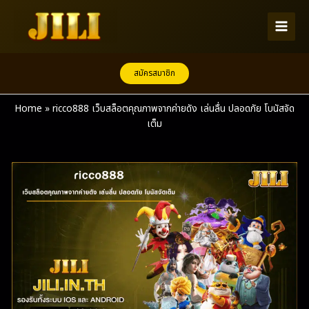
Skip
to
content
สมัครสมาชิก
Home
»
ricco888 เว็บสล็อตคุณภาพจากค่ายดัง เล่นลื่น ปลอดภัย โบนัสจัด
เต็ม