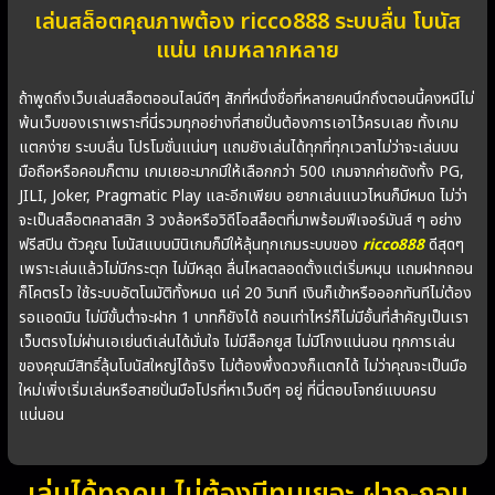
เล่นสล็อตคุณภาพต้อง ricco888 ระบบลื่น โบนัส
แน่น เกมหลากหลาย
ถ้าพูดถึงเว็บเล่นสล็อตออนไลน์ดีๆ สักที่หนึ่งชื่อที่หลายคนนึกถึงตอนนี้คงหนีไม่
พ้นเว็บของเราเพราะที่นี่รวมทุกอย่างที่สายปั่นต้องการเอาไว้ครบเลย ทั้งเกม
แตกง่าย ระบบลื่น โปรโมชั่นแน่นๆ แถมยังเล่นได้ทุกที่ทุกเวลาไม่ว่าจะเล่นบน
มือถือหรือคอมก็ตาม เกมเยอะมากมีให้เลือกกว่า 500 เกมจากค่ายดังทั้ง PG,
JILI, Joker, Pragmatic Play และอีกเพียบ อยากเล่นแนวไหนก็มีหมด ไม่ว่า
จะเป็นสล็อตคลาสสิก 3 วงล้อหรือวิดีโอสล็อตที่มาพร้อมฟีเจอร์มันส์ ๆ อย่าง
ฟรีสปิน ตัวคูณ โบนัสแบบมินิเกมก็มีให้ลุ้นทุกเกมระบบของ
ricco888
ดีสุดๆ
เพราะเล่นแล้วไม่มีกระตุก ไม่มีหลุด ลื่นไหลตลอดตั้งแต่เริ่มหมุน แถมฝากถอน
ก็โคตรไว ใช้ระบบอัตโนมัติทั้งหมด แค่ 20 วินาที เงินก็เข้าหรือออกทันทีไม่ต้อง
รอแอดมิน ไม่มีขั้นต่ำจะฝาก 1 บาทก็ยังได้ ถอนเท่าไหร่ก็ไม่มีอั้นที่สำคัญเป็นเรา
เว็บตรงไม่ผ่านเอเย่นต์เล่นได้มั่นใจ ไม่มีล็อกยูส ไม่มีโกงแน่นอน ทุกการเล่น
ของคุณมีสิทธิ์ลุ้นโบนัสใหญ่ได้จริง ไม่ต้องพึ่งดวงก็แตกได้ ไม่ว่าคุณจะเป็นมือ
ใหม่เพิ่งเริ่มเล่นหรือสายปั่นมือโปรที่หาเว็บดีๆ อยู่ ที่นี่ตอบโจทย์แบบครบ
แน่นอน
เล่นได้ทุกคน ไม่ต้องมีทุนเยอะ ฝาก-ถอน