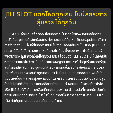
JILI SLOT แตกโหดทุกเกม โบนัสกระจาย
ลุ้นรวยได้ทุกวัน
JILI SLOT ค่ายเกมสล็อตออนไลน์ที่กลายเป็นขวัญใจของนักปั่นสล็อตทั่ว
เอเชียด้วยจุดเด่นที่ไม่เหมือนใคร ทั้งระบบเกมที่ลื่นไหล ฟีเจอร์สุดล้ำและอัตรา
การจ่ายที่สูงแบบคุ้มค่าในทุกการหมุน ไม่ว่าจะเลือกเล่นเกมไหนจาก JILI SLOT
คุณจะได้สัมผัสกับความแตกโหดที่แทบไม่ต้องพึ่งดวง เพราะโบนัสมาไว แจ็ค
พอตมาจริง ลุ้นรางวัลใหญ่ได้ทุกวัน เกมสล็อตของ
JILI SLOT
มีให้เลือกเล่น
หลากหลายแนวไม่ว่าจะเป็นสล็อตแนวผจญภัย แฟนตาซี ต่อสู้หรือแนวการ์ตูน
สุดคิ้วท์ก็มีให้เลือกครบ จุดเด่นที่ผู้เล่นหลายคนชื่นชอบคือฟีเจอร์พิเศษในเกม
เช่น ฟรีสปินที่มาพร้อมตัวคูณหลายเท่า โบนัสมินิเกมที่แตกออกมาเพิ่มกำไร
แบบต่อเนื่อง และการสุ่มแจ็คพอตที่แจกจริง แตกจริงแบบไม่ต้องลงทุนสูง
สำหรับใครที่กำลังมองหาเกมสล็อตที่ทั้งสนุก เล่นง่ายและมีโอกาสทำกำไรได้
จริง JILI SLOT คือทางเลือกที่คุณไม่ควรพลาด ด้วยโบนัสที่แจกหนัก จัดเต็ม
ทุกวัน ลุ้นแตกทุกนาทีและโปรโมชั่นดีๆ จากผู้ให้บริการที่รองรับค่ายนี้แบบจัด
เต็ม ทำให้ทุกการเล่นของคุณคุ้มค่ากว่าที่เคย