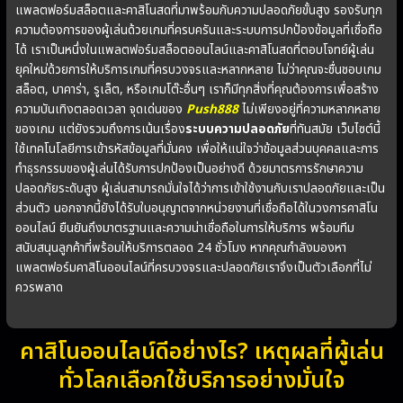
แพลตฟอร์มสล็อตและคาสิโนสดที่มาพร้อมกับความปลอดภัยขั้นสูง รองรับทุก
ความต้องการของผู้เล่นด้วยเกมที่ครบครันและระบบการปกป้องข้อมูลที่เชื่อถือ
ได้ เราเป็นหนึ่งในแพลตฟอร์มสล็อตออนไลน์และคาสิโนสดที่ตอบโจทย์ผู้เล่น
ยุคใหม่ด้วยการให้บริการเกมที่ครบวงจรและหลากหลาย ไม่ว่าคุณจะชื่นชอบเกม
สล็อต, บาคาร่า, รูเล็ต, หรือเกมโต๊ะอื่นๆ เราก็มีทุกสิ่งที่คุณต้องการเพื่อสร้าง
ความบันเทิงตลอดเวลา จุดเด่นของ
Push888
ไม่เพียงอยู่ที่ความหลากหลาย
ของเกม แต่ยังรวมถึงการเน้นเรื่อง
ระบบความปลอดภัย
ที่ทันสมัย เว็บไซต์นี้
ใช้เทคโนโลยีการเข้ารหัสข้อมูลที่มั่นคง เพื่อให้แน่ใจว่าข้อมูลส่วนบุคคลและการ
ทำธุรกรรมของผู้เล่นได้รับการปกป้องเป็นอย่างดี ด้วยมาตรการรักษาความ
ปลอดภัยระดับสูง ผู้เล่นสามารถมั่นใจได้ว่าการเข้าใช้งานกับเราปลอดภัยและเป็น
ส่วนตัว นอกจากนี้ยังได้รับใบอนุญาตจากหน่วยงานที่เชื่อถือได้ในวงการคาสิโน
ออนไลน์ ยืนยันถึงมาตรฐานและความน่าเชื่อถือในการให้บริการ พร้อมทีม
สนับสนุนลูกค้าที่พร้อมให้บริการตลอด 24 ชั่วโมง หากคุณกำลังมองหา
แพลตฟอร์มคาสิโนออนไลน์ที่ครบวงจรและปลอดภัยเราจึงเป็นตัวเลือกที่ไม่
ควรพลาด
คาสิโนออนไลน์ดีอย่างไร? เหตุผลที่ผู้เล่น
ทั่วโลกเลือกใช้บริการอย่างมั่นใจ