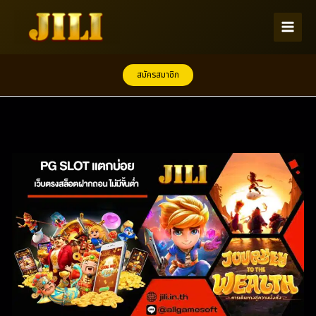
Skip
to
content
สมัครสมาชิก