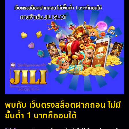
พบกับ เว็บตรงสล็อตฝากถอน ไม่มี
ขั้นต่ำ 1 บาทก็ถอนได้