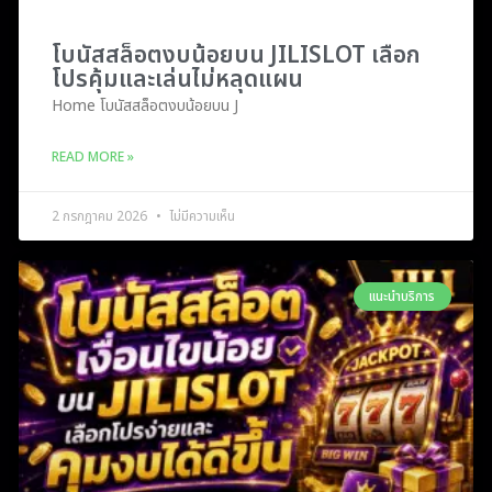
โบนัสสล็อตงบน้อยบน JILISLOT เลือก
โปรคุ้มและเล่นไม่หลุดแผน
Home โบนัสสล็อตงบน้อยบน J
READ MORE »
2 กรกฎาคม 2026
ไม่มีความเห็น
แนะนำบริการ