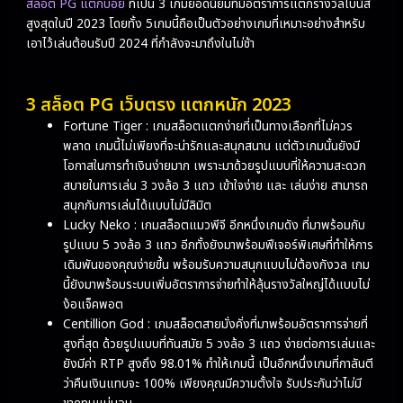
สล็อต PG แตกบ่อย
ที่เป็น 3 เกมยอดนิยมที่มีอัตราการแตกรางวัลโบนัส
สูงสุดในปี 2023 โดยทั้ง 5เกมนี้ถือเป็นตัวอย่างเกมที่เหมาะอย่างสำหรับ
เอาไว้เล่นต้อนรับปี 2024 ที่กำลังจะมาถึงในไม่ช้า
3 สล็อต PG เว็บตรง แตกหนัก 2023
Fortune Tiger : เกมสล็อตแตกง่ายที่เป็นทางเลือกที่ไม่ควร
พลาด เกมนี้ไม่เพียงที่จะน่ารักและสนุกสนาน แต่ตัวเกมนั้นยังมี
โอกาสในการทำเงินง่ายมาก เพราะมาด้วยรูปแบบที่ให้ความสะดวก
สบายในการเล่น 3 วงล้อ 3 แถว เข้าใจง่าย และ เล่นง่าย สามารถ
สนุกกับการเล่นได้แบบไม่มีลิมิต
Lucky Neko : เกมสล็อตแมวพีจี อีกหนึ่งเกมดัง ที่มาพร้อมกับ
รูปแบบ 5 วงล้อ 3 แถว อีกทั้งยังมาพร้อมฟีเจอร์พิเศษที่ทำให้การ
เดิมพันของคุณง่ายขึ้น พร้อมรับความสนุกแบบไม่ต้องกังวล เกม
นี้ยังมาพร้อมระบบเพิ่มอัตราการจ่ายทำให้ลุ้นรางวัลใหญ่ได้แบบไม่
ง้อแจ็คพอต
Centillion God : เกมสล็อตสายมั่งคั่งที่มาพร้อมอัตราการจ่ายที่
สูงที่สุด ด้วยรูปแบบที่ทันสมัย 5 วงล้อ 3 แถว ง่ายต่อการเล่นและ
ยังมีค่า RTP สูงถึง 98.01% ทำให้เกมนี้ เป็นอีกหนึ่งเกมที่กาลันตี
ว่าคืนเงินแทบจะ 100% เพียงคุณมีความตั้งใจ รับประกันว่าไม่มี