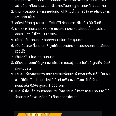
เกมสล็อตค่าย JILI มีเกมที่มีคุณภาพมากมาย ที่ได้ถูกคัดสรรมาแล้ว
อย่างดี จากทีมงานของเรา ด้วยการวัดมาตรฐาน ตามหลักของสากล
เกมทุกเกมมีอัตราการจ่ายเงินคืน RTP ไม่ต่ำกว่า 90% เพื่อไม่เป็นการ
เอาเปรียบผู้เล่น
สมัครได้ง่าย ๆ ผ่านระบบอัตโนมัติ ทำรายการได้ไม่เกิน 30 วินาที
มาตรการด้านความปลอดภัย แน่นหนา เล่นเกมได้แบบมั่นใจ ไม่ต้อง
คอยระแวง ไม่โกงแบบ 100%
มีโปรโมชั่นมากมาย ตลอดทั้งวัน เรียกได้ว่าคุ้มมาก
เป็นเว็บตรง ที่สามารถให้คุณได้เล่นเกมใหม่ ๆ โดยตรงจากค่ายได้แบบ
รวดเร็ว
เว็บไซต์ลื่น ไม่สะดุด สมูทมาก
มีทีมงานคอยแก้ปัญหา และพัฒนาระบบอยู่เสมอ ไม่ติดปัญหาทิ้งเว็บให้
ร้างแน่นอน
เล่นคนเดียวแล้วเหงา สามารถชวนเพื่อนมาเล่นด้วย เพื่อนได้โบนัส คน
ชวนก็ได้โบนัส ต่างคนต่างได้ ดีลกับเพื่อนเลยตั้งแต่วันนี้ รับค่า
คอมมิชชั่น 0.6% สูงสุด 1,000 บาท
เมื่อเล่นได้แล้ว สามารถถอนเงินได้เลยทันที ไม่ต้องรอคนมาอนุมัติ ไม่
ว่าจะถอนหลักพัน หลักหมื่น ก็สามารถทำได้เลย