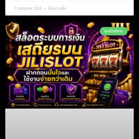
1 กรกฎาคม 2026
ไม่มีความเห็น
แนะนำบริการ