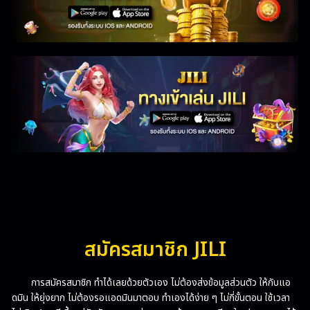
สมัครสมาชิก JILI
การสมัครสมาชิก ทำได้เลยด้วยตัวเอง ไม่ต้องส่งข้อมูลส่วนตัว ให้กับแอ
ดมิน ให้ยุ่งยาก ไม่ต้องรอแอดมินมาตอบ ทำเองได้ง่าย ๆ ไม่กี่ขั้นตอน ใช้เวลา