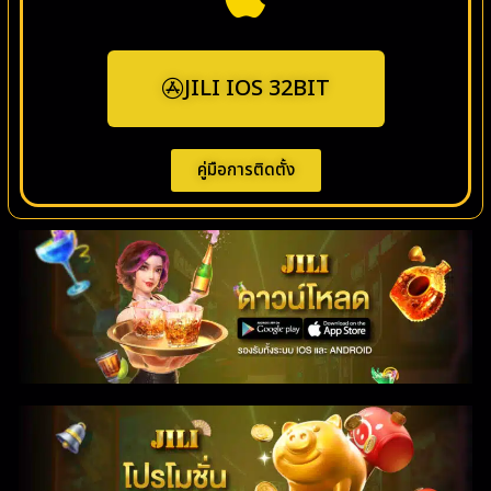
JILI IOS 32BIT
คู่มือการติดตั้ง