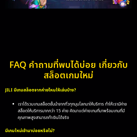
FAQ คำถามที่พบได้บ่อย เกี่ยวกับ
สล็อตเกมใหม่
JILI มีเกมสล็อตจากค่ายไหนให้เล่นบ้าง?
เราได้รวมเกมสล็อตชั้นนำจากทั่วทุกมุมโลกมาให้บริการ ทำให้เรามีค่าย
สล็อตให้บริการมากกว่า 15 ค่าย คัดมาแต่ค่ายเกมที่มาพร้อมเกมที่มี
คุณภาพสูงสามารถทำเงินได้จริง
มีเกมใหม่เข้ามาบ่อยหรือไม่?