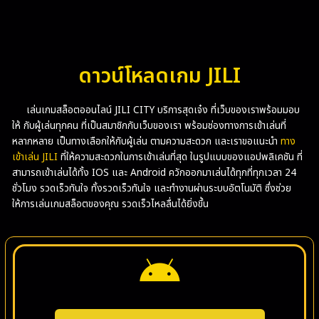
ดาวน์โหลดเกม JILI
เล่นเกมสล็อตออนไลน์ JILI CITY บริการสุดเจ๋ง ที่เว็บของเราพร้อมมอบ
ให้ กับผู้เล่นทุกคน ที่เป็นสมาชิกกับเว็บของเรา พร้อมช่องทางการเข้าเล่นที่
หลากหลาย เป็นทางเลือกให้กับผู้เล่น ตามความสะดวก และเราขอแนะนำ
ทาง
เข้าเล่น JILI
ที่ให้ความสะดวกในการเข้าเล่นที่สุด ในรูปแบบของแอปพลิเคชัน ที่
สามารถเข้าเล่นได้ทั้ง IOS และ Android ควักออกมาเล่นได้ทุกที่ทุกเวลา 24
ชั่วโมง รวดเร็วทันใจ ทั้งรวดเร็วทันใจ และทำงานผ่านระบบอัตโนมัติ ซึ่งช่วย
ให้การเล่นเกมสล็อตของคุณ รวดเร็วไหลลื่นได้ยิ่งขึ้น