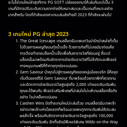
จะไม่ใช่เกมใหม่ล่าสุดที่ทาง PG SOFT ปล่อยออกมาให้เล่นกันแต่เป็น 3
เกมที่มีการปรับระดับความยากง่ายให้เหมาะสมและเป็นเกมที่เหมาะอย่าง
มากสำหรับ ใครที่กำลังมองหาเกมเล่นส่งท้ายปี 2023 ที่กำลังจะผ่านไป
3 เกมใหม่ PG ล่าสุด 2023
The Great Icescape เกมสล็อตธีมแพนกวินน่ารักน่าสนใจที่เต็ม
ไปด้วยการผจญภัยบนทุ่งน้ำแข็ง ด้วยภารกิจที่ไม่เคยมีมาก่อนคือ
การต้องทำลายบล็อกน้ำแข็งเพื่อค้นหารางวัลที่ซ่อนอยู่ ซึ่งแต่
บล็อกนั้นมาพร้อมกับอัตราการจ่ายเงินรางวัลที่ไม่จำกัดและฟีเจอร์
การหมุนเกมฟรีที่ท้าทายทุกช่องแน่นอน
Gem Saviour นำคุณไปสู่การผจญภัยของหนุ่มน้อยเอริก นี่คือจุด
เริ่มต้นของซีรีย์ Gem Saviour ที่มาพร้อมด้วยกราฟิกที่สวยงาม
และอัตราการจ่ายเงินรางวัลสูงสุดถึง 2,000 เท่าของเงินเดิมพัน
คุณจะได้พบกับ ฟีเจอร์เสริมพิเศษที่น่าสนใจไม่แพ้เกมสล็อตชื่อดัง
อย่าง โรม่าสล็อตแน่นอน
Caishen Wins ปิดท้ายเกมใหม่น่าเล่นด้วย เกมสล็อตธีมเทพเจ้า
อย่างเทพเจ้าแห่งโชคลาภที่พร้อมอวยพรทุกการเดิมพันให้ประสบ
ผลสำเร็จ พร้อมกับอัตราการจ่ายเงินรางวัลสูงสุดถึง 100,000
เท่าของเงินเดิมพัน อีกทั้งยังมีฟีเจอร์พิเศษ Wilds-on-the-Way