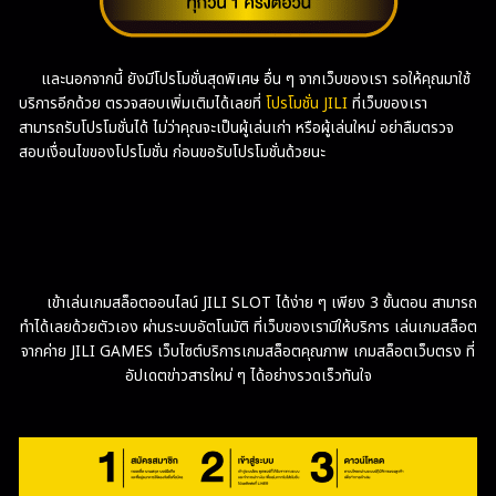
และนอกจากนี้ ยังมีโปรโมชั่นสุดพิเศษ อื่น ๆ จากเว็บของเรา รอให้คุณมาใช้
บริการอีกด้วย ตรวจสอบเพิ่มเติมได้เลยที่
โปรโมชั่น JILI
ที่เว็บของเรา
สามารถรับโปรโมชั่นได้ ไม่ว่าคุณจะเป็นผู้เล่นเก่า หรือผู้เล่นใหม่ อย่าลืมตรวจ
สอบเงื่อนไขของโปรโมชั่น ก่อนขอรับโปรโมชั่นด้วยนะ
เข้าเล่นเกมสล็อตออนไลน์ JILI SLOT ได้ง่าย ๆ เพียง 3 ขั้นตอน สามารถ
ทำได้เลยด้วยตัวเอง ผ่านระบบอัตโนมัติ ที่เว็บของเรามีให้บริการ เล่นเกมสล็อต
จากค่าย JILI GAMES เว็บไซต์บริการเกมสล็อตคุณภาพ เกมสล็อตเว็บตรง ที่
อัปเดตข่าวสารใหม่ ๆ ได้อย่างรวดเร็วทันใจ