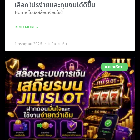
เลือกโปรง่ายและคุมงบได้ดีขึ้น
Home โบนัสสล็อตเงื่อนไขน้
READ MORE »
1 กรกฎาคม 2026
ไม่มีความเห็น
แนะนำบริการ