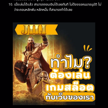
เมื่อเล่นได้แล้ว สามารถถอนเงินได้เลยทันที ไม่ต้องรอคนมาอนุมัติ ไม่
ว่าจะถอนหลักพัน หลักหมื่น ก็สามารถทำได้เลย