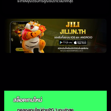
จะทำให้คุณได้รับการคูณเงินรางวัลมากที่สุด