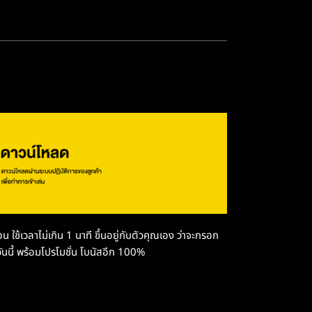
 ใช้เวลาไม่เกิน 1 นาที ขึ้นอยู่กับตัวคุณเอง ว่าจะกรอก
วันนี้ พร้อมโปรโมชั่น โบนัสอีก 100%