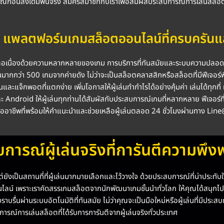
ณ์ก่อนลงเดิมพันจริง สมัครสมาชิกกับเราเพื่อสัมผัสประสบการณ์การเล่นสล็อต
แพลตฟอร์มเกมสล็อตออนไลน์ที่ครบครันแล
างต่อเนื่องด้วยความหลากหลายของเกม การบริการที่ทันสมัยและระบบความปลอดภั
ล่นมากกว่า 500 เกมจากค่ายดัง ไม่ว่าจะเป็นสล็อตคลาสสิกหรือสล็อตที่มีฟีเจ
นและแจ็กพอตที่แตกง่าย เพิ่มโอกาสให้ผู้เล่นทำกำไรได้อย่างคุ้มค่า เล่นได้ทุกที่
Android ให้ผู้เล่นทุกท่านได้สัมผัสกับประสบการณ์เกมที่หลากหลาย ฟีเจอร์ที่ไ
ืออาชีพที่พร้อมให้คำแนะนำและช่วยเหลือผู้เล่นตลอด 24 ชั่วโมงผ่านทาง Li
การณ์ผู้เล่นจริงที่การันตีความพึ
แต่ยังเป็นสถานที่ที่ผู้เล่นมากมายเลือกและไว้วางใจ ด้วยประสบการณ์ที่น่าประทั
อนไลน์ เพราะเราคัดสรรเกมสล็อตจากนักพัฒนาเกมชั้นนำทั่วโลก ให้คุณได้สนุก
ื่นผ่านระบบอัตโนมัติที่ทันสมัย ไม่ว่าคุณจะเป็นมือใหม่หรือผู้เล่นที่มีประส
บการณ์การเล่นสล็อตที่ได้รับการการันตีจากผู้เล่นจริงทั่วประเทศ