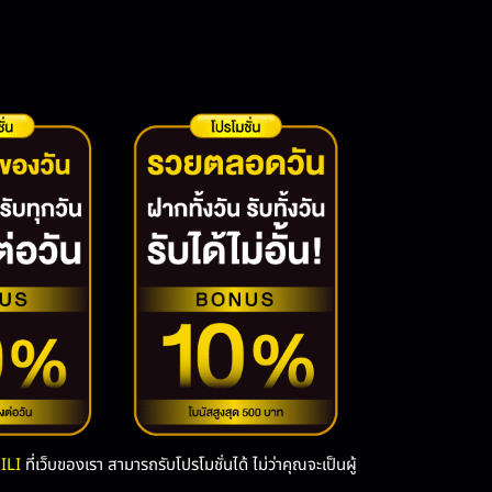
JILI
ที่เว็บของเรา สามารถรับโปรโมชั่นได้ ไม่ว่าคุณจะเป็นผู้