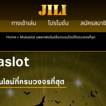
ทางเข้าเล่น
โปรโมชั่น
สมัครสมาช
Home
»
Mukaslot แพลตฟอร์มสล็อตออนไลน์ที่ครบวงจรที่สุด