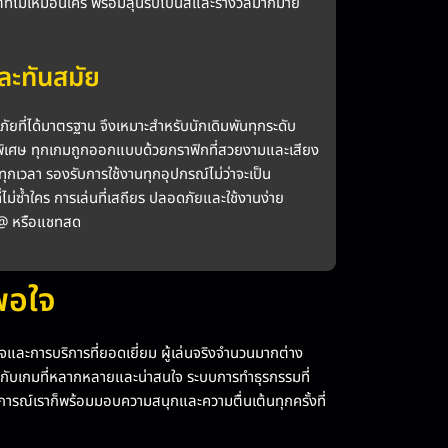
ที่ไม่เหมือนใคร พร้อมลุ้นรับโบนัสและรางวัลมากมาย
ะทันสมัย
ยที่ได้มาตรฐาน จึงเหมาะสำหรับนักเดิมพันทุกระดับ
อร์พิเศษ ทุกเกมถูกออกแบบด้วยกราฟิกที่สวยงามและเสียง
 ทุกเวลา รองรับการใช้งานทุกอุปกรณ์ไม่ว่าจะเป็น
ม่ซ้ำใคร การเล่นที่เสถียร ปลอดภัยและใช้งานง่าย
ne@ หรือแชทสด
งพอใจ
บใจและการบริการที่ยอดเยี่ยม ผู้เล่นจริงจำนวนมากต่าง
ไปกับเกมที่หลากหลายและน่าสนใจ ระบบการทำธุรกรรมที่
บการณ์เราก็พร้อมมอบความสนุกและความตื่นเต้นทุกครั้งที่