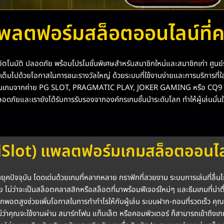
ลตฟอร์มสล็อตออนไลน์ที่คร
นมัติ ปลอดภัย พร้อมโปรโมชั่นพิเศษสำหรับสมาชิกใหม่และสมาชิกเก่า ศูนย์
เต็มไปด้วยโอกาสในการชนะรางวัลใหญ่ ด้วยระบบที่ใช้งานง่ายและการบริการที่ใ
าจะเป็นเกมจากค่าย PG SLOT, PRAGMATIC PLAY, JOKER GAMING หรือ CQ9
ดภัยและเรายังได้รับการรับรองจากองค์กรเกมชั้นนำระดับโลก ทำให้ผู้เล่นมั่นใ
JiliSlot) แพลตฟอร์มเกมสล็อตออน
นยุคปัจจุบัน โดดเด่นด้วยเกมที่หลากหลาย กราฟิกที่สวยงาม ระบบการเล่นที่ลื่นไ
ไม่ว่าจะเป็นสล็อตคลาสสิกหรือสล็อตที่มาพร้อมฟีเจอร์ใหม่ๆ และธีมเกมที่น่า
จ็กพอตสูงช่วยเพิ่มโอกาสในการทำกำไรให้กับผู้เล่น ระบบฝาก-ถอนที่รวดเร็ว คุณ
ุณจะใช้งานผ่าน สมาร์ทโฟน แท็บเล็ต หรือคอมพิวเตอร์ ก็สามารถเข้าถึงเกมสล