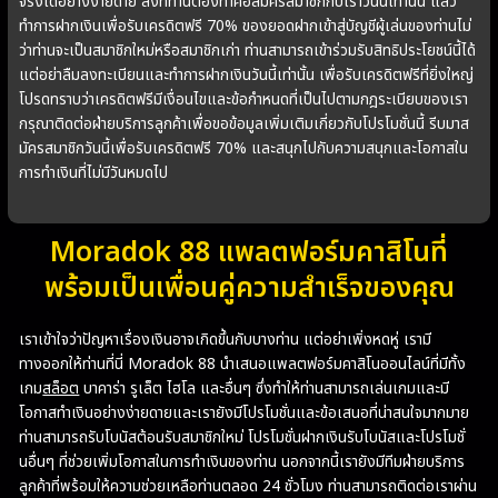
จริงได้อย่างง่ายดาย สิ่งที่ท่านต้องทำคือสมัครสมาชิกกับเราวันนี้เท่านั้น แล้ว
ทำการฝากเงินเพื่อรับเครดิตฟรี 70% ของยอดฝากเข้าสู่บัญชีผู้เล่นของท่านไม่
ว่าท่านจะเป็นสมาชิกใหม่หรือสมาชิกเก่า ท่านสามารถเข้าร่วมรับสิทธิประโยชน์นี้ได้
แต่อย่าลืมลงทะเบียนและทำการฝากเงินวันนี้เท่านั้น เพื่อรับเครดิตฟรีที่ยิ่งใหญ่
โปรดทราบว่าเครดิตฟรีมีเงื่อนไขและข้อกำหนดที่เป็นไปตามกฎระเบียบของเรา
กรุณาติดต่อฝ่ายบริการลูกค้าเพื่อขอข้อมูลเพิ่มเติมเกี่ยวกับโปรโมชั่นนี้ รีบมาส
มัครสมาชิกวันนี้เพื่อรับเครดิตฟรี 70% และสนุกไปกับความสนุกและโอกาสใน
การทำเงินที่ไม่มีวันหมดไป
Moradok 88 แพลตฟอร์มคาสิโนที่
พร้อมเป็นเพื่อนคู่ความสำเร็จของคุณ
เราเข้าใจว่าปัญหาเรื่องเงินอาจเกิดขึ้นกับบางท่าน แต่อย่าเพิ่งหดหู่ เรามี
ทางออกให้ท่านที่นี่ Moradok 88 นำเสนอแพลตฟอร์มคาสิโนออนไลน์ที่มีทั้ง
เกม
สล็อต
บาคาร่า รูเล็ต ไฮโล และอื่นๆ ซึ่งทำให้ท่านสามารถเล่นเกมและมี
โอกาสทำเงินอย่างง่ายดายและเรายังมีโปรโมชั่นและข้อเสนอที่น่าสนใจมากมาย
ท่านสามารถรับโบนัสต้อนรับสมาชิกใหม่ โปรโมชั่นฝากเงินรับโบนัสและโปรโมชั่
นอื่นๆ ที่ช่วยเพิ่มโอกาสในการทำเงินของท่าน นอกจากนี้เรายังมีทีมฝ่ายบริการ
ลูกค้าที่พร้อมให้ความช่วยเหลือท่านตลอด 24 ชั่วโมง ท่านสามารถติดต่อเราผ่าน