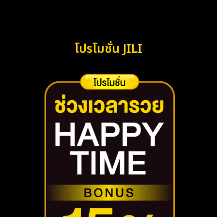
โปรโมชั่น JILI