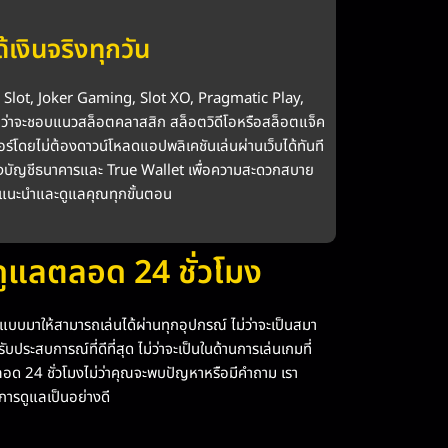
งินจริงทุกวัน
PG Slot, Joker Gaming, Slot XO, Pragmatic Play,
่ว่าจะชอบแนวสล็อตคลาสสิก สล็อตวิดีโอหรือสล็อตแจ็ค
อร์โดยไม่ต้องดาวน์โหลดแอปพลิเคชันเล่นผ่านเว็บได้ทันที
บทั้งบัญชีธนาคารและ True Wallet เพื่อความสะดวกสบาย
้คำแนะนำและดูแลคุณทุกขั้นตอน
ูแลตลอด 24 ชั่วโมง
ออกแบบมาให้สามารถเล่นได้ผ่านทุกอุปกรณ์ ไม่ว่าจะเป็นสมา
ประสบการณ์ที่ดีที่สุด ไม่ว่าจะเป็นในด้านการเล่นเกมที่
ณตลอด 24 ชั่วโมงไม่ว่าคุณจะพบปัญหาหรือมีคำถาม เรา
การดูแลเป็นอย่างดี