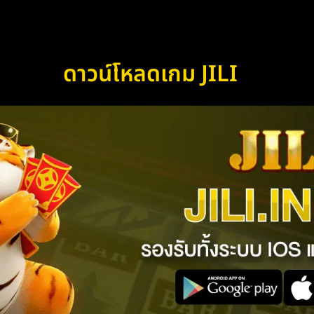
ดาวน์โหลดเกม JILI