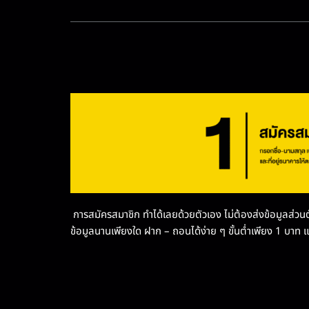
การสมัครสมาชิก ทำได้เลยด้วยตัวเอง ไม่ต้องส่งข้อมูลส่วนตัว
ข้อมูลนานเพียงใด ฝาก – ถอนได้ง่าย ๆ ขั้นต่ำเพียง 1 บาท 