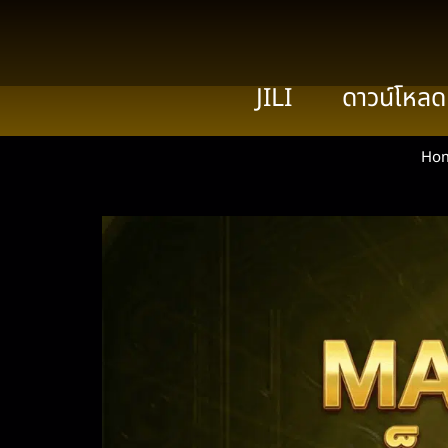
Skip
to
content
JILI
ดาวน์โหลด
Ho