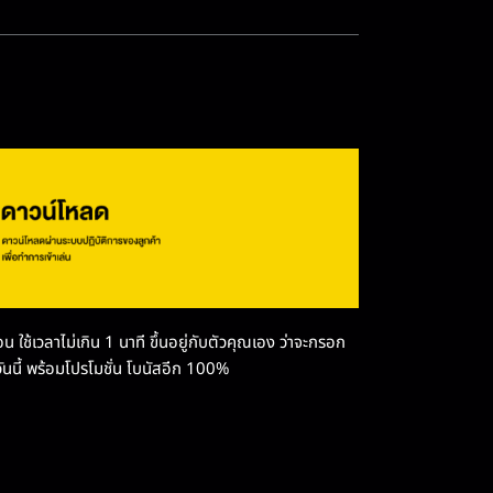
 ใช้เวลาไม่เกิน 1 นาที ขึ้นอยู่กับตัวคุณเอง ว่าจะกรอก
วันนี้ พร้อมโปรโมชั่น โบนัสอีก 100%