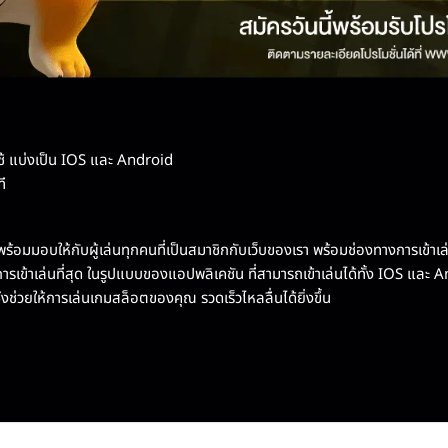
ใช้ แบ่งเป็น IOS และ Android
ที
พร้อมมอบให้กับผู้เล่นทุกคนที่เป็นสมาชิกกับเว็บของเรา พร้อมช่องทางการเข้าเ
ารเข้าเล่นที่สุด ในรูปแบบของแอปพลิเคชัน ที่สามารถเข้าเล่นได้ทั้ง IOS และ A
่งช่วยให้การเล่นเกมสล็อตของคุณ รวดเร็วไหลลื่นได้ยิ่งขึ้น