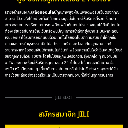
เราขอนำเสนอเกม
สล็อตออนไลน์
คุณภาพสูงผ่านแพลตฟอร์มเว็บตรงที่คุณ
สามารถไว้วางใจได้อย่างเต็มที่ด้วยความมุ่งมั่นในการให้บริการที่รวดเร็วและ
สะดวกสบาย เราให้คุณสามารถเพลิดเพลินกับเกมโปรดของคุณได้ทันที โดยไม่
ต้องเสียเวลาในการย้ายเว็บหรือพบปัญหาการเข้าถึงที่ยุ่งยาก ระบบฝาก-ถอน
เงินของเราได้รับการออกแบบด้วยเทคโนโลยีอัตโนมัติที่ทันสมัย ทำให้ทุกขั้น
ตอนของการทำธุรกรรมเป็นไปอย่างรวดเร็วและปลอดภัย คุณสามารถทำ
รายการฝากหรือถอนเงินได้ภายในไม่กี่วินาที พร้อมความมั่นใจว่าเงินจะเข้าสู่บัญชี
ของคุณครบถ้วน 100% โดยไม่มีข้อผูกพันหรือความยุ่งยากใด ๆ ทีมงานมือ
อาชีพของเราพร้อมให้บริการคุณตลอด 24 ชั่วโมง ไม่ว่าคุณจะมีคำถาม ข้อ
สงสัย หรือปัญหาใด ๆ เกี่ยวกับการเล่นเกมหรือโปรโมชั่นต่าง ๆ คุณจะได้รับ
การช่วยเหลืออย่างรวดเร็วและเป็นมิตรจากทีมงานที่ใส่ใจในทุกการบริการ
JILI SLOT
สมัครสมาชิก JILI