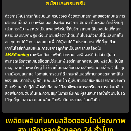
สมัยและครบครัน
ด้วยการให้บริการที่ทันสมัยและครบวงจร ด้วยความหลากหลายของเกมและการ
บริการที่เป็นเลิศ เราพร้อมมอบประสบการณ์การเดิมพันที่ไม่เหมือนใครให้กับผู้
เล่นทุกระดับ เพราะเราเป็นแพลตฟอร์มที่ให้บริการเกมคาสิโนออนไลน์ที่หลาก
หลายและคุณภาพสูง ตั้งแต่เกมสล็อตที่น่าตื่นเต้นไปจนถึงเกมโต๊ะและคาสิโน
สด ทุกเกมได้รับการออกแบบเพื่อให้ผู้เล่นได้รับประสบการณ์ที่ดีที่สุด ด้วย
เทคโนโลยีที่ทันสมัยและการบริการลูกค้าที่เป็นเลิศ เกมสล็อตใน
M98Gaming
มาพร้อมกับกราฟิกที่สวยงามและฟีเจอร์ที่น่าสนใจ ผู้เล่น
สามารถเลือกจากเกมสล็อตที่มีธีมและฟีเจอร์ที่หลากหลาย เช่น ฟรีสปิน, โบนัส
เกม, และแจ็คพอตใหญ่ ไม่ว่าจะเป็นเกมสล็อตคลาสสิกหรือเกมสล็อตวิดีโอ ทุก
เกมมีความสนุกและโอกาสในการชนะที่ดี เกมคาสิโนสดที่ถ่ายทอดสดจากคาสิโน
จริง เช่น บาคาร่า, รูเล็ต, และแบล็คแจ็ค ผู้เล่นสามารถสัมผัสบรรยากาศของคา
สิโนจริงและมีปฏิสัมพันธ์กับดีลเลอร์มืออาชีพผ่านการสตรีมสด การเล่นคาสิโน
สดเพิ่มความตื่นเต้นและความสนุกในการเล่นเกม ผู้เล่นสามารถเข้าถึงเกมโปรด
ได้ทุกที่ทุกเวลา ผ่านแอปพลิเคชันหรือเว็บเบราว์เซอร์บนมือถือ
เพลิดเพลินกับเกมสล็อตออนไลน์คุณภาพ
สูง บริการลูกค้าตลอด 24 ชั่วโมง