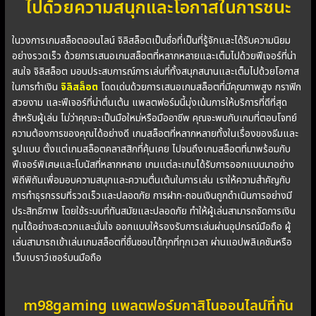
ไปด้วยความสนุกและโอกาสในการชนะ
ในวงการเกมสล็อตออนไลน์ จิลิสล็อตเป็นชื่อที่เป็นที่รู้จักและได้รับความนิยม
อย่างรวดเร็ว ด้วยการเสนอเกมสล็อตที่หลากหลายและเต็มไปด้วยฟีเจอร์ที่น่า
สนใจ จิลิสล็อต มอบประสบการณ์การเล่นที่ทั้งสนุกสนานและเต็มไปด้วยโอกาส
ในการทำเงิน
จิลิสล็อต
โดดเด่นด้วยการเสนอเกมสล็อตที่มีคุณภาพสูง กราฟิก
สวยงาม และฟีเจอร์ที่น่าตื่นเต้น แพลตฟอร์มนี้มุ่งเน้นการให้บริการที่ดีที่สุด
สำหรับผู้เล่น ไม่ว่าคุณจะเป็นมือใหม่หรือมืออาชีพ คุณจะพบกับเกมที่ตอบโจทย์
ความต้องการของคุณได้อย่างดี เกมสล็อตที่หลากหลายทั้งในเรื่องของธีมและ
รูปแบบ ตั้งแต่เกมสล็อตคลาสสิกที่คุ้นเคย ไปจนถึงเกมสล็อตที่มาพร้อมกับ
ฟีเจอร์พิเศษและโบนัสที่หลากหลาย เกมแต่ละเกมได้รับการออกแบบมาอย่าง
พิถีพิถันเพื่อมอบความสนุกและความตื่นเต้นในการเล่น เราให้ความสำคัญกับ
การทำธุรกรรมที่รวดเร็วและปลอดภัย การฝาก-ถอนเงินถูกดำเนินการอย่างมี
ประสิทธิภาพ โดยใช้ระบบที่ทันสมัยและปลอดภัย ทำให้ผู้เล่นสามารถจัดการเงิน
ทุนได้อย่างสะดวกและมั่นใจ ออกแบบให้รองรับการเล่นผ่านอุปกรณ์มือถือ ผู้
เล่นสามารถเข้าเล่นเกมสล็อตที่ชื่นชอบได้ทุกที่ทุกเวลา ผ่านแอปพลิเคชันหรือ
เว็บเบราว์เซอร์บนมือถือ
m98gaming แพลตฟอร์มคาสิโนออนไลน์ที่ทัน