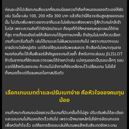
ก่อนจะเข้าไปเลือกเกมสิ่งแรกที่คนงบน้อยควรทำคือกำหนดงบของตัวเองให้ชัด
เช่น วันนี้จะเล่น 100, 200 หรือ 300 บาท แล้วถือว่านี่คือวงเงินสูงสุดของรอบ
นั้น ไม่เติมเพิ่มเพราะอยากเอาคืนและไม่ขยับงบเพียงเพราะรู้สึกว่าเกมใกล้เข้า
โบนัส เพราะความคิดที่ว่าอีกนิดน่าจะมา คือจุดที่ทำให้หลายคนหลุดแผนได้ง่าย
ที่สุด การตั้งงบยังช่วยให้เลือกเกมได้ถูกทางมากขึ้น ถ้ามีทุนไม่มากก็ควรเลือก
เกมที่เบทเริ่มต้นต่ำ เล่นได้นานและไม่ผันผวนแรงเกินไป เพราะเกมบางแบบ
อาจมีรางวัลใหญ่จริง แต่ต้องใช้ทุนรองรับพอสมควร ถ้าเลือกไม่เหมาะทุนอาจ
หมดก่อนที่จะได้เห็นฟีเจอร์สำคัญของเกมด้วยซ้ำ สำหรับการเล่นบน JILISLOT
ถ้าเริ่มจากงบที่ชัดเจนจะวางแผนได้ง่ายกว่าเช่น แบ่งทุนออกเป็นรอบเล็กๆ รอบ
แรกใช้สำหรับลองเกม ถ้าเกมไม่เข้าทางก็ยังเหลืองบไว้เปลี่ยนเกม ไม่ใช่ใส่
ทั้งหมดตั้งแต่ต้นจนหมดโอกาสปรับตัว
เลือกเกมเบทต่ำและปรับเบทง่าย คือหัวใจของคนทุน
น้อย
เกมที่เหมาะกับคนงบน้อยควรเป็นเกมที่มีเบทขั้นต่ำไม่สูง ปรับเดิมพันได้ละเอียด
และรอบเกมไม่กินเครดิตเร็วเกินไป เพราะเป้าหมายหลักไม่ใช่การอัดเบทแรง
เพื่อหวังกำไรเร็ว แต่คือการยืดรอบเล่นให้นานพอสำหรับสังเกตจังหวะเกม