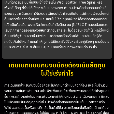
เกมที่ดีควรมีระบบพื้นฐานเข้าใจง่ายเช่น Wild, Scatter, Free Spins หรือ
ฟีเจอร์เล็กๆ ที่ช่วยให้มีจังหวะลุ้นระหว่างทาง ถ้าเกมมีรางวัลย่อยกลับมาบ้างก็
ช่วยพยุงเครดิตและทำให้เล่นต่อได้แบบไม่เครียดเกินไป แต่ถ้าเกมเงียบตั้งแต่
ต้นเครดิตไหลลงต่อเนื่อง และแทบไม่มีสัญญาณฟีเจอร์ก็ควรถอยออกมาก่อน
ไม่จำเป็นต้องฝืนเพราะเห็นว่าเกมนั้นกำลังนิยม บน JILISLOT คนงบน้อยควร
เริ่มจากการทดลองเกมด้วย
เบทต่ำ
ก่อนสักระยะ ไม่ต้องรีบหวังกำไรใหญ่ตั้งแต่
ต้น แต่ให้ดูว่าเกมจ่ายคืนบ้างไหม เครดิตลดเร็วหรือเปล่าและเล่นแล้วรู้สึก
กดดันเกินไปไหม ถ้าเกมทำให้คุมทุนได้ดีและยังมีจังหวะลุ้นอยู่เรื่อยๆ เกมนั้นอาจ
เหมาะกับการเล่นระยะสั้นแบบคุมงบมากกว่าเกมที่ภาพสวยแต่กินทุนไว
เดินเบทแบบคนงบน้อยต้องเน้นยืดทุน
ไม่ใช่เร่งกำไร
การเดินเบทสำหรับคนงบน้อยควรเริ่มจากเบทต่ำแบบคงที่ก่อน เพื่อให้มีจำนวน
รอบมากพอในการอ่านเกม อย่าเพิ่งเพิ่มเบทเร็วเพียงเพราะอยากให้กำไรดูเยอะ
ขึ้น เพราะถ้าเกมยังไม่มาการเพิ่มเบทจะทำให้ทุนหมดเร็วกว่าเดิมหลายเท่า ถ้าเล่น
ไปแล้วเกมเริ่มมีสัญญาณดีเช่น มีรางวัลย่อยกลับมาถี่ขึ้น เห็น Scatter หรือ
Wild ออกบ่อยขึ้นหรือเครดิตเริ่มฟื้นตัวดีขึ้น อาจขยับเบทขึ้นทีละนิดได้ แต่ต้อง
เป็นการขยับแบบมีเหตุผล ไม่ใช่เพิ่มเพราะใจร้อนและถ้าปรับแล้วเครดิตเริ่มไหล