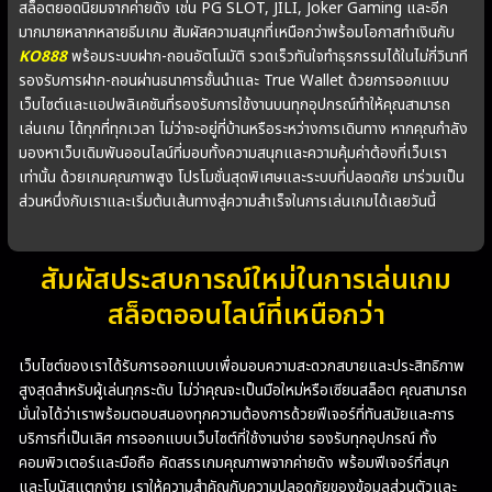
สล็อตยอดนิยมจากค่ายดัง เช่น PG SLOT, JILI, Joker Gaming และอีก
มากมายหลากหลายธีมเกม สัมผัสความสนุกที่เหนือกว่าพร้อมโอกาสทำเงินกับ
KO888
พร้อมระบบฝาก-ถอนอัตโนมัติ รวดเร็วทันใจทำธุรกรรมได้ในไม่กี่วินาที
รองรับการฝาก-ถอนผ่านธนาคารชั้นนำและ True Wallet ด้วยการออกแบบ
เว็บไซต์และแอปพลิเคชันที่รองรับการใช้งานบนทุกอุปกรณ์ทำให้คุณสามารถ
เล่นเกม ได้ทุกที่ทุกเวลา ไม่ว่าจะอยู่ที่บ้านหรือระหว่างการเดินทาง หากคุณกำลัง
มองหาเว็บเดิมพันออนไลน์ที่มอบทั้งความสนุกและความคุ้มค่าต้องที่เว็บเรา
เท่านั้น ด้วยเกมคุณภาพสูง โปรโมชั่นสุดพิเศษและระบบที่ปลอดภัย มาร่วมเป็น
ส่วนหนึ่งกับเราและเริ่มต้นเส้นทางสู่ความสำเร็จในการเล่นเกมได้เลยวันนี้
สัมผัสประสบการณ์ใหม่ในการเล่นเกม
สล็อตออนไลน์ที่เหนือกว่า
เว็บไซต์ของเราได้รับการออกแบบเพื่อมอบความสะดวกสบายและประสิทธิภาพ
สูงสุดสำหรับผู้เล่นทุกระดับ ไม่ว่าคุณจะเป็นมือใหม่หรือเซียนสล็อต คุณสามารถ
มั่นใจได้ว่าเราพร้อมตอบสนองทุกความต้องการด้วยฟีเจอร์ที่ทันสมัยและการ
บริการที่เป็นเลิศ การออกแบบเว็บไซต์ที่ใช้งานง่าย รองรับทุกอุปกรณ์ ทั้ง
คอมพิวเตอร์และมือถือ คัดสรรเกมคุณภาพจากค่ายดัง พร้อมฟีเจอร์ที่สนุก
และโบนัสแตกง่าย เราให้ความสำคัญกับความปลอดภัยของข้อมูลส่วนตัวและ