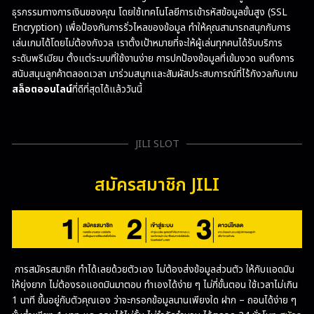
ธุรกรรมทางการเงินของคุณ โดยใช้เทคโนโลยีการเข้ารหัสข้อมูลขั้นสูง (SSL
Encryption) เพื่อป้องกันการรั่วไหลของข้อมูล ทำให้คุณสามารถสนุกกับการ
เล่นเกมได้โดยไม่ต้องกังวล เราตั้งเป้าหมายที่จะให้ผู้เล่นทุกคนได้รับบริการ
ระดับพรีเมียม ตั้งแต่ระบบที่ใช้งานง่าย การปกป้องข้อมูลที่เข้มงวด จนถึงการ
สนับสนุนลูกค้าตลอดเวลา มาร่วมสนุกและสัมผัสประสบการณ์ที่ไร้กังวลกับเกม
สล็อตออนไลน์
ที่ดีที่สุดได้แล้ววันนี้
JILI SLOT
สมัครสมาชิก JILI
การสมัครสมาชิก ทำได้เลยด้วยตัวเอง ไม่ต้องส่งข้อมูลส่วนตัว ให้กับแอดมิน
ให้ยุ่งยาก ไม่ต้องรอแอดมินมาตอบ ทำเองได้ง่าย ๆ ไม่กี่ขั้นตอน ใช้เวลาไม่เกิน
1 นาที ขึ้นอยู่กับตัวคุณเอง ว่าจะกรอกข้อมูลนานเพียงใด ฝาก – ถอนได้ง่าย ๆ