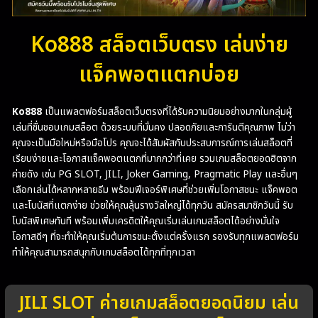
Ko888 สล็อตเว็บตรง เล่นง่าย
แจ็คพอตแตกบ่อย
Ko888
เป็นแพลตฟอร์มสล็อตเว็บตรงที่ได้รับความนิยมอย่างมากในกลุ่มผู้
เล่นที่ชื่นชอบเกมสล็อต ด้วยระบบที่มั่นคง ปลอดภัยและการันตีคุณภาพ ไม่ว่า
คุณจะเป็นมือใหม่หรือมือโปร คุณจะได้สัมผัสกับประสบการณ์การเล่นสล็อตที่
เรียบง่ายและโอกาสแจ็คพอตแตกที่มากกว่าที่เคย รวมเกมสล็อตยอดฮิตจาก
ค่ายดัง เช่น PG SLOT, JILI, Joker Gaming, Pragmatic Play และอื่นๆ
เลือกเล่นได้หลากหลายธีม พร้อมฟีเจอร์พิเศษที่ช่วยเพิ่มโอกาสชนะ แจ็คพอต
และโบนัสที่แตกง่าย ช่วยให้คุณลุ้นรางวัลใหญ่ได้ทุกวัน สมัครสมาชิกวันนี้ รับ
โบนัสพิเศษทันที พร้อมเพิ่มเครดิตให้คุณเริ่มเล่นเกมสล็อตได้อย่างมั่นใจ
โอกาสดีๆ ที่จะทำให้คุณเริ่มต้นการชนะตั้งแต่ครั้งแรก รองรับทุกแพลตฟอร์ม
ทำให้คุณสามารถสนุกกับเกมสล็อตได้ทุกที่ทุกเวลา
JILI SLOT ค่ายเกมสล็อตยอดนิยม เล่น