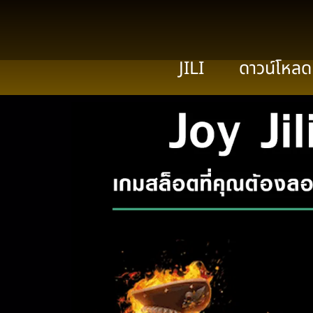
Skip
to
content
JILI
ดาวน์โหลด