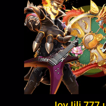
Joy Jili 777