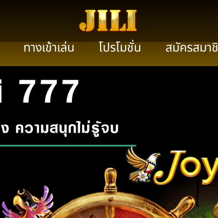
ทางเข้าเล่น
โปรโมชั่น
สมัครสมาช