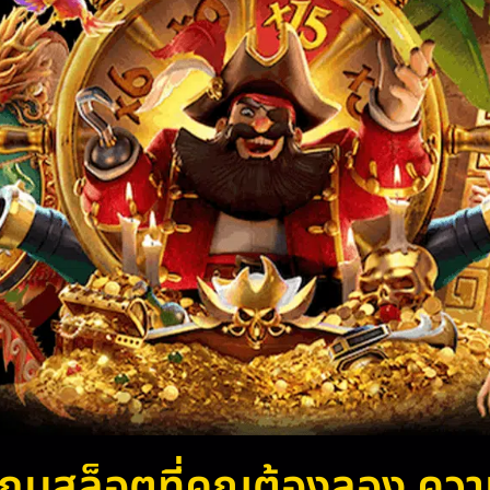
 เกมสล็อตที่คุณต้องลอง ความ