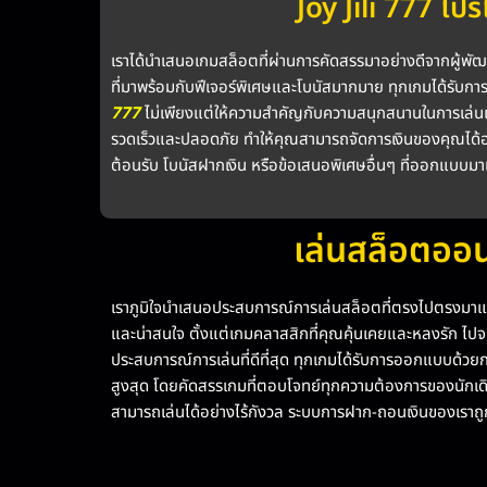
Joy Jili 777 โปร
เราได้นำเสนอเกมสล็อตที่ผ่านการคัดสรรมาอย่างดีจากผู้พัฒน
ที่มาพร้อมกับฟีเจอร์พิเศษและโบนัสมากมาย ทุกเกมได้รับการ
777
ไม่เพียงแต่ให้ความสำคัญกับความสนุกสนานในการเล่น
รวดเร็วและปลอดภัย ทำให้คุณสามารถจัดการเงินของคุณได้อย่
ต้อนรับ โบนัสฝากเงิน หรือข้อเสนอพิเศษอื่นๆ ที่ออกแบบมาเพ
เล่นสล็อตออนไ
เราภูมิใจนำเสนอประสบการณ์การเล่นสล็อตที่ตรงไปตรงมาและ
และน่าสนใจ ตั้งแต่เกมคลาสสิกที่คุณคุ้นเคยและหลงรัก ไปจนถึ
ประสบการณ์การเล่นที่ดีที่สุด ทุกเกมได้รับการออกแบบด้วยกรา
สูงสุด โดยคัดสรรเกมที่ตอบโจทย์ทุกความต้องการของนักเดิมพัน
สามารถเล่นได้อย่างไร้กังวล ระบบการฝาก-ถอนเงินของเราถู