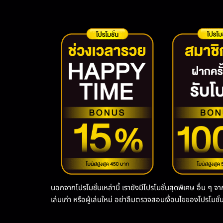
นอกจากโปรโมชั่นเหล่านี้ เรายังมีโปรโมชั่นสุดพิเศษ อื่น ๆ 
เล่นเก่า หรือผู้เล่นใหม่ อย่าลืมตรวจสอบเงื่อนไขของโปรโมชั