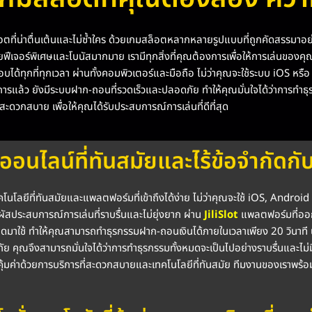
อตที่น่าตื่นเต้นและไม่ซ้ำใคร ด้วยเกมสล็อตหลากหลายรูปแบบที่ถูกคัดสรรมาอย่
วยฟีเจอร์พิเศษและโบนัสมากมาย เรามีทุกสิ่งที่คุณต้องการเพื่อให้การเล่นของ
้ทุกที่ทุกเวลา ผ่านทั้งคอมพิวเตอร์และมือถือ ไม่ว่าคุณจะใช้ระบบ iOS หรือ A
แล้ว ยังมีระบบฝาก-ถอนที่รวดเร็วและปลอดภัย ทำให้คุณมั่นใจได้ว่าการทำธุร
ะดวกสบาย เพื่อให้คุณได้รับประสบการณ์การเล่นที่ดีที่สุด
อนไลน์ที่ทันสมัยและไร้ข้อจำกัดกับ
ทคโนโลยีที่ทันสมัยและแพลตฟอร์มที่เข้าถึงได้ง่าย ไม่ว่าคุณจะใช้ iOS, Androi
มผัสประสบการณ์การเล่นที่ราบรื่นและไม่ยุ่งยาก ผ่าน
JiliSlot
แพลตฟอร์มที่ออกแ
สุดมาใช้ ทำให้คุณสามารถทำธุรกรรมฝาก-ถอนเงินได้ภายในเวลาเพียง 20 วินาที
ัย คุณจึงสามารถมั่นใจได้ว่าการทำธุรกรรมทั้งหมดจะเป็นไปอย่างราบรื่นและไม
ะคุ้มค่าด้วยการบริการที่สะดวกสบายและเทคโนโลยีที่ทันสมัย ทีมงานของเราพร