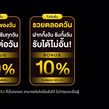
JILI
ที่เว็บของเรา สามารถรับโปรโมชั่นได้ ไม่ว่าคุณจะเป็นผู้