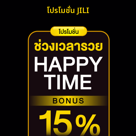
โปรโมชั่น JILI