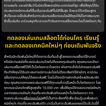
หลาย มีเกมสล็อตออนไลน์หลากหลายรูปแบบที่ทันสมัยและเหมาะสมกับทุก
ความพอใจ และอย่าลืมว่าโบนัสแจ็คพอตมักจะแตกบ่อยที่สุด เพื่อให้คุณได้รับ
ประสบการณ์การเล่นที่ตื่นเต้นและมันส์ที่ไม่มีที่สิ้นสุด ด้วยเราได้เตรียมสูตร
สำเร็จและเคล็ดลับสำหรับการเล่นเกมสล็อตออนไลน์ให้คุณได้มีโอกาสชนะมาก
ยิ่งขึ้นเช่นกัน มาร่วมสนุกกับเราและทำเงินจากเกมสล็อตออนไลน์ไปพร้อมๆ กัน
ทดลองเล่นเกมสล็อตได้ก่อนใคร เรียนรู้
และทดลองเทคนิคใหม่ๆ ก่อนเดิมพันจริง
สำหรับนักเดิมพันมือใหม่ที่ต้องการเริ่มต้นเข้าสู่โลกของเกมสล็อตโจ๊กเกอร์
หรือมีความสนใจที่จะลองเล่นเกมโดยไม่ต้องลงทุนเงินจริง คุณสามารถเข้ามา
เล่นเกมสล็อตฟรีได้ที่เว็บไซต์ของเราโดยตรง ผ่านทางเข้าถัดไปทดลองเล่นฟรี
ที่จะทำให้คุณได้รับประสบการณ์การเล่นโดยไม่ต้องเสียค่าใช้จ่ายใดๆ เรามีเกม
สล็อตทุกแบบให้คุณได้ลองเล่นฟรี โดยไม่ต้องมีการฝากเงินหรือสมัครสมาชิก
ก่อน คุณสามารถทดลองเล่นเกมฟรีได้ทุกเกมที่เรามีในหน้าเว็บไซต์ของเรา โดย
ทุกเกมจะมีเครดิตฟรีสูงสุดถึง 10,000 บาท เพื่อให้คุณได้ทดลองเทคนิคใหม่ๆ
และทดสอบเกมใหม่ๆ ก่อนที่จะลงเดิมพันจริงบนหน้าเว็บไซต์ของเรา การ
ทดลองเล่นเกม
สล็อตออนไลน์
ฟรีนี้เป็นทางเลือกที่ดีเพื่อเรียนรู้และฝึกฝนเท
คนิคใหม่ๆ ก่อนที่จะลงเดิมพันจริง มาเริ่มต้นการเดิมพันของคุณได้แล้ววันนี้ที่