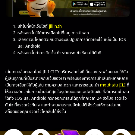
เข้าไปที่หน้าเว็บไซต์
jili.in.th
หลังจากนั้นให้ทำการเลือกไปที่เมนู ดาวน์โหลด
เลือกดาวน์โหลดตัวเกมตามระบบปฏิบัติการที่ตัวเองใช้ แบ่งเป็น IOS
และ Android
หลังจากนั้นทำการติดตั้ง ก็จะสามารถเข้าใช้งานได้ทันที
เล่นเกมสล็อตออนไลน์ JILI CITY บริการสุดเจ๋งที่เว็บของเราพร้อมมอบให้กับ
ผู้เล่นทุกคนที่เป็นสมาชิกกับเว็บของเรา พร้อมช่องทางการเข้าเล่นที่หลากหลาย
เป็นทางเลือกให้กับผู้เล่น ตามความสะดวก และเราขอแนะนำ
ทางเข้าเล่น JILI
ที่
ให้ความสะดวกในการเข้าเล่นที่สุด ในรูปแบบของแอปพลิเคชัน ที่สามารถเข้าเล่น
ได้ทั้ง IOS และ Android ควักออกมาเล่นได้ทุกที่ทุกเวลา 24 ชั่วโมง รวดเร็ว
ทันใจ ทั้งรวดเร็วทันใจ และทำงานผ่านระบบอัตโนมัติ ซึ่งช่วยให้การเล่นเกม
สล็อตของคุณ รวดเร็วไหลลื่นได้ยิ่งขึ้น