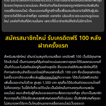
ถ้วน รับรางวัลและกำไรได้อย่างรวดเร็ว การทำเงินที่ง่ายและมีประสิทธิภาพที่สุด
รับรองว่าคุณจะรวยแน่นอน สำหรับท่านที่สนใจทดลองดูเทคนิคการเดิมพันกับ
เกมสล็อตออนไลน์ เป็นระบบเกมที่ถูกสร้างขึ้นเพื่อมอบเงินรางวัลให้กับผู้เล่น
ทุกรางวัลได้ดีและง่ายที่สุด แจกหนัก แจกจริง เล่นแล้วรวยระบบเกมรูปแบบ
ใหม่ แหล่งทำเงินที่มีความมั่นคง เพราะที่นี่เราจ่ายเงินให้จริงไม่มีการโกง
สมัครสมาชิกใหม่ รับเครดิตฟรี 100 หลัง
ฝากครั้งแรก
สำหรับสมาชิกใหม่ เข้ามาร่วมสนุกกับเกมสล็อต เครดิตฟรี 100 เว็บดีมีคุณภาพ
ได้แล้ววันนี้ เป็นการลงทุนที่คุ้มค่าอย่างแน่นอนเพราะคุณจะได้รับผลตอบแทนที่
เป็นกำไรและโบนัสก้อนใหญ่กันอย่างสุดปัง ซึ่งเราจะจ่ายให้กับสมาชิกใหม่ที่ได้
ทำการฝากเงินเข้าครั้งแรกโดยมีกำหนดฝากขั้นต่ำ 100 บาท ซึ่งเมื่อคุณฝากเงิน
ในครั้งแรกเข้าระบบเพื่อเล่น
สล็อตออนไลน์
กับเราเยอะ ได้รับโบนัสฟรีเครดิต
เพิ่มขึ้นเยอะตามไปด้วย สูงสุด 1,500 บาท คุณก็จะได้รับเงินค่าตอบแทนโดยที่
ไม่ต้องลงทุน ว็บนี้ยังไงก็รวยได้แม้จะเป็นมือใหม่ในการลงทุนกับเกมพนัน
ออนไลน์ เหมาะสำหรับผู้ที่สนใจและชอบการเสี่ยงดวงมากที่สุด เข้ามาเป็นสมาชิก
กับเราคุณก็จะได้รับข้อเสนอสุดพิเศษตลอดทั้งปีแน่นอน เป็นสิทธิพิเศษที่คุณจะ
ไม่สามารถหาได้จากเว็บไหนอีกนอกจากสล็อตออนไลน์เว็บของเรา