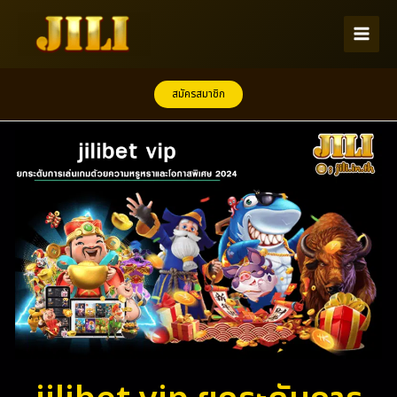
Skip
to
content
สมัครสมาชิก