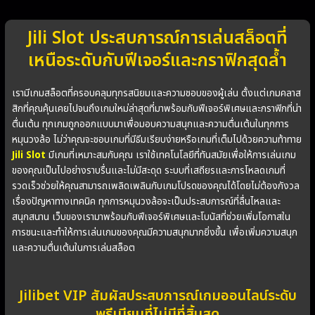
Jili Slot ประสบการณ์การเล่นสล็อตที่
เหนือระดับกับฟีเจอร์และกราฟิกสุดล้ำ
เรามีเกมสล็อตที่ครอบคลุมทุกรสนิยมและความชอบของผู้เล่น ตั้งแต่เกมคลาส
สิกที่คุณคุ้นเคยไปจนถึงเกมใหม่ล่าสุดที่มาพร้อมกับฟีเจอร์พิเศษและกราฟิกที่น่า
ตื่นเต้น ทุกเกมถูกออกแบบมาเพื่อมอบความสนุกและความตื่นเต้นในทุกการ
หมุนวงล้อ ไม่ว่าคุณจะชอบเกมที่มีธีมเรียบง่ายหรือเกมที่เต็มไปด้วยความท้าทาย
Jili Slot
มีเกมที่เหมาะสมกับคุณ เราใช้เทคโนโลยีที่ทันสมัยเพื่อให้การเล่นเกม
ของคุณเป็นไปอย่างราบรื่นและไม่มีสะดุด ระบบที่เสถียรและการโหลดเกมที่
รวดเร็วช่วยให้คุณสามารถเพลิดเพลินกับเกมโปรดของคุณได้โดยไม่ต้องกังวล
เรื่องปัญหาทางเทคนิค ทุกการหมุนวงล้อจะเป็นประสบการณ์ที่ลื่นไหลและ
สนุกสนาน เว็บของเรามาพร้อมกับฟีเจอร์พิเศษและโบนัสที่ช่วยเพิ่มโอกาสใน
การชนะและทำให้การเล่นเกมของคุณมีความสนุกมากยิ่งขึ้น เพื่อเพิ่มความสนุก
และความตื่นเต้นในการเล่นสล็อต
Jilibet VIP สัมผัสประสบการณ์เกมออนไลน์ระดับ
พรีเมียมที่ไม่มีที่สิ้นสุด