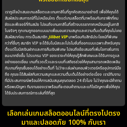
เราภูมิใจนำเสนอเกมสล็อตและเกมคาสิโนที่ถูกคัดสรรมาอย่างดี เพื่อให้คุณได้
สัมผัสประสบการณ์ที่ไม่เหมือนใคร ตั้งแต่เกมสล็อตที่มาพร้อมกับกราฟิกที่คม
ชัดและฟีเจอร์ที่ทันสมัย ไปจนถึงเกมคาสิโนที่สร้างบรรยากาศเหมือนอยู่ในคาสิ
โนจริงๆ ทุกเกมถูกออกแบบมาเพื่อมอบความสนุกและความตื่นเต้นที่คุณไม่เคย
สัมผัสมาก่อน การเป็นสมาชิก
Jilibet VIP
มาพร้อมกับสิทธิประโยชน์ที่พิเศษ
กว่าที่อื่นๆ สมาชิก VIP จะได้รับโบนัสและโปรโมชั่นที่ออกแบบเฉพาะสำหรับคุณ
ตั้งแต่โบนัสเงินฝากและการคืนเงินพิเศษ ไปจนถึงข้อเสนอที่เพิ่มโอกาสในการ
ชนะมากยิ่งขึ้น โปรแกรม VIP ของเราจะทำให้คุณรู้สึกพิเศษและได้รับการดูแล
อย่างยอดเยี่ยม เกมที่รวดเร็วและระบบที่เสถียรช่วยให้คุณสามารถเพลิดเพลิน
กับเกมที่คุณชื่นชอบได้อย่างเต็มที่ ไม่ว่าจะเล่นผ่านคอมพิวเตอร์หรืออุปกรณ์มือ
ถือ คุณจะได้สัมผัสกับความสนุกและความตื่นเต้นได้อย่างต่อเนื่อง เรามีทีมงาน
ที่มีประสบการณ์พร้อมให้การสนับสนุนคุณตลอด 24 ชั่วโมง ไม่ว่าคุณจะมีคำถาม
หรือพบปัญหา ทีมงานของเราพร้อมที่จะตอบคำถามและแก้ไขปัญหาเพื่อให้คุณ
ได้รับประสบการณ์การเล่นที่ดีที่สุด
เลือกเล่นเกมสล็อตออนไลน์ที่ตรงไปตรง
มาและปลอดภัย 100% กับเรา