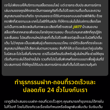
เราไม่เพียงแค่ให้บริการเกมสล็อตออนไลน์ แต่เรายกระดับประสบการณ์การ
เล่นเกมของคุณให้กลายเป็นการผจญภัยที่เต็มไปด้วยความตื่นเต้นและความ
สนุกสนานอย่างแท้จริง ทุกเกมของเราได้รับการออกแบบอย่างพิถีพิถัน ด้วย
กราฟิกที่สวยงามและเทคโนโลยีที่ทันสมัย ทำให้การเล่นไม่ใช่แค่การเสี่ยงโชค
แต่เป็นการเพลิดเพลินกับภาพและเสียงที่สร้างสรรค์
Jili77
นำเสนอเกม
สล็อตที่หลากหลายเพื่อตอบโจทย์ทุกความชอบ ตั้งแต่เกมคลาสสิกที่คุณรู้จัก
และชื่นชอบ ไปจนถึงเกมใหม่ล่าสุดที่เต็มไปด้วยฟีเจอร์สุดล้ำและโบนัสที่น่าตื่น
เต้น ไม่ว่าคุณจะเป็นแฟนพันธุ์แท้ของเกมแนวไหน เรามีตัวเลือกที่ตรงใจและ
สนุกสนานให้คุณได้เลือกเล่นตามความชอบ สิ่งที่ทำให้เราโดดเด่นกว่าคู่แข่งคือ
โบนัสและโปรโมชั่นที่มากมาย เรามีโบนัสต้อนรับสำหรับผู้เล่นใหม่ที่จะช่วยให้คุณ
เริ่มต้นการเล่นได้อย่างมั่นใจ รวมถึงโปรโมชั่นพิเศษที่ออกแบบมาเพื่อผู้เล่นที่มี
ประสบการณ์ ทำให้คุณได้รับประสบการณ์การเล่นที่เต็มไปด้วยความคุ้มค่า
ทำธุรกรรมฝาก-ถอนที่รวดเร็วและ
ปลอดภัย 24 ชั่วโมงกับเรา
เราภูมิใจนำเสนอระบบฝาก-ถอนที่รวดเร็วสุดๆ คุณสามารถทำธุรกรรมได้ภายใน
ไม่กี่วินาที โดยไม่ต้องกังวลเรื่องข้อกำหนดหรือข้อผูกพันเพิ่มเติม รับเงินเต็ม