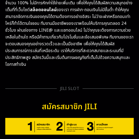
จำนวน 100% ไม่มีการหักค่าใช้จ่ายเพิ่มเติม เพื่อให้คุณได้สัมผัสความสนุกอย่าง
เต็มที่ที่เว็บไซต์
สล็อตออนไลน์
ของเรา การฝาก-ถอนเงินไม่มีขั้นต่ำ ทำให้คุณ
สามารถจัดการเงินของคุณได้ตามต้องการอย่างอิสระ ไม่ว่าจะฝากหรือถอนเท่า
ไหร่ก็ทำได้ตามใจชอบ ทีมงานมืออาชีพของเราพร้อมให้บริการคุณตลอด 24
ชั่วโมง ผ่านช่องทาง LINE@ และแชทออนไลน์ ไม่ว่าคุณจะต้องการความช่วย
เหลือในด้านใด หรือมีคำถามเกี่ยวกับโปรโมชั่นและข้อเสนอพิเศษ ทีมงานของเรา
จะตอบสนองคุณอย่างรวดเร็วและเป็นมืออาชีพ เพื่อให้คุณได้สัมผัส
ประสบการณ์การเล่นที่เหนือระดับ เราให้บริการที่สะดวกสบายและระบบที่มี
ประสิทธิภาพสูง สมัครวันนี้และเริ่มต้นการผจญภัยที่เต็มไปด้วยความสนุกและ
โอกาสทำเงิน
JILI SLOT
สมัครสมาชิก JILI