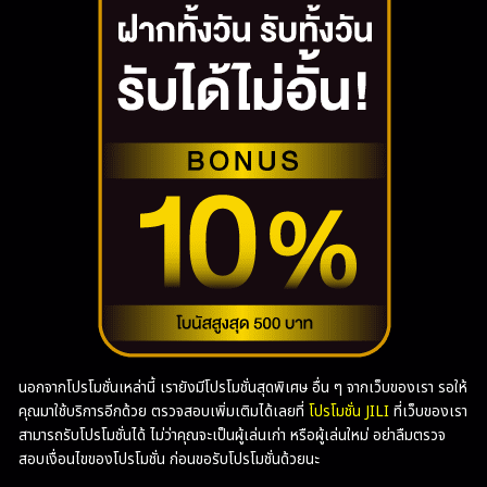
นอกจากโปรโมชั่นเหล่านี้ เรายังมีโปรโมชั่นสุดพิเศษ อื่น ๆ จากเว็บของเรา รอให้
คุณมาใช้บริการอีกด้วย ตรวจสอบเพิ่มเติมได้เลยที่
โปรโมชั่น JILI
ที่เว็บของเรา
สามารถรับโปรโมชั่นได้ ไม่ว่าคุณจะเป็นผู้เล่นเก่า หรือผู้เล่นใหม่ อย่าลืมตรวจ
สอบเงื่อนไขของโปรโมชั่น ก่อนขอรับโปรโมชั่นด้วยนะ