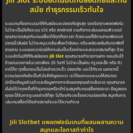
Jili Slot ระบบอัตโนมัติที่ปลอดภัยและทัน
สมัย ทำธุรกรรมเร็วทันใจ
ระบบเกมที่ออกแบบมาให้ทันสมัยและปลอดภัยสูงสุด รองรับทุกแพลตฟอร์ม
ไม่ว่าจะเป็นมือถือระบบ iOS หรือ Android รวมถึงการเล่นบนคอมพิวเตอร์
คุณสามารถสนุกกับเกมสล็อตได้ทุกที่ทุกเวลา ด้วยระบบที่ใช้งานง่ายเพียงแค่
ปลายนิ้วสัมผัส ไม่ว่าจะหมุนวงล้อเพื่อคว้าชัยชนะ หรือเพลิดเพลินกับกราฟิกที่
สวยงาม ระบบของเราช่วยให้การเล่นเป็นเรื่องง่ายและสะดวกสบายที่สุด ด้วย
ระบบอัตโนมัติที่ทันสมัยของ
Jili Slot
คุณสามารถทำรายการฝาก-ถอนเงินได้
ด้วยตนเองภายในเวลาเพียง 20 วินาที ไม่ว่าจะเป็นผ่าน ทรูวอลเล็ท หรือ คิว
อาร์โค้ด ทุกขั้นตอนเป็นไปอย่างรวดเร็ว ปลอดภัย และไร้กังวล นอกจากนี้
ความปลอดภัยยังเป็นหัวใจสำคัญของเรา เราได้ออกแบบระบบให้สามารถ
ปกป้องข้อมูลส่วนตัวและข้อมูลทางการเงินของคุณอย่างเข้มงวด คุณสามารถ
มั่นใจได้ว่าทุกครั้งที่ทำธุรกรรมหรือเข้าร่วมสนุกกับเกมสล็อตของเรา ข้อมูลของ
คุณจะได้รับการดูแลอย่างดีที่สุด ไม่ต้องกังวลเรื่องความปลอดภัย สนุกกับการ
เล่นเกมสล็อตได้อย่างสบายใจและไร้ความกังวล
Jili Slotbet แพลตฟอร์มเกมที่ผสมผสานความ
สนุกและโอกาสทำกำไร