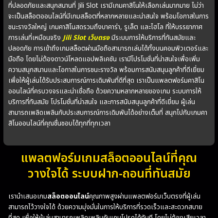
ที่ปลอดภัยและสนุกสนานที่ Jili Slot เรามีเกมคาสิโนให้เลือกเล่นมากมาย ไม่ว่า
จะเป็นสล็อตออนไลน์ที่มีเกมสล็อตที่หลากหลายและน่าสนใจ พร้อมโอกาสในการ
ชนะรางวัลใหญ่ เกมคาสิโนสดรวมถึงบาคาร่า, รูเล็ต และไฮโล ที่ให้บรรยากาศ
การเล่นที่เหมือนจริง
Jili Slot เว็บตรง
มีระบบการให้บริการที่ทันสมัยและ
ปลอดภัย การเข้าถึงเกมสล็อตผ่านมือถือสามารถเล่นได้ทั้งบนคอมพิวเตอร์และ
มือถือ โดยไม่ต้องดาวน์โหลดแอปพลิเคชัน เรามีโปรโมชั่นที่น่าสนใจเพื่อเพิ่ม
ความสนุกสนานและโอกาสในการชนะรางวัล พร้อมการสนับสนุนลูกค้าที่ดีเยี่ยม
เพื่อให้ผู้เล่นได้รับประสบการณ์การเดิมพันที่ดีที่สุด เราเป็นแพลตฟอร์มคาสิโน
ออนไลน์ที่ครบวงจรและน่าเชื่อถือ ด้วยความหลากหลายของเกม ระบบการให้
บริการที่ทันสมัย โปรโมชั่นที่น่าสนใจ และการสนับสนุนลูกค้าที่ดีเยี่ยม ผู้เล่น
สามารถเพลิดเพลินกับประสบการณ์การเดิมพันได้อย่างเต็มที่ สนุกไปกับเกมคา
สิโนออนไลน์ที่คุณชื่นชอบได้ทุกที่ทุกเวลา
แพลตฟอร์มเกมสล็อตออนไลน์ที่คุณ
วางใจได้ ระบบฝาก-ถอนที่ทันสมัย
เรานำเสนอเกม
สล็อตออนไลน์
คุณภาพสูงผ่านแพลตฟอร์มเว็บตรงที่ผู้เล่น
สามารถไว้วางใจได้ ด้วยความมุ่งมั่นในการให้บริการที่รวดเร็วและสะดวกสบาย
ที่สุด เพื่อให้ผู้เล่นสามารถเพลิดเพลินกับเกมโปรดได้ทันที โดยไม่ต้องเสียเวลา