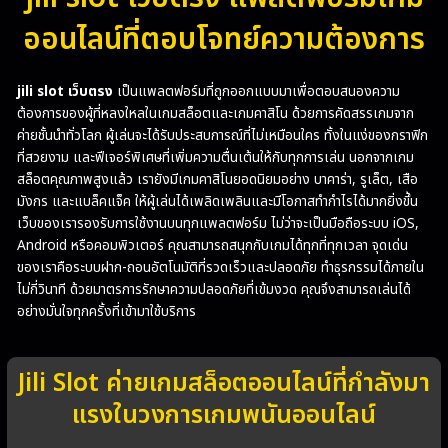
ออนไลน์ที่ตอบโจทย์ความต้องการ
jili slot เว็บตรง
เป็นแพลตฟอร์มที่ถูกออกแบบมาเพื่อตอบสนองความ
ต้องการของผู้ที่หลงใหลในเกมสล็อตและเกมคาสิโน ด้วยการคัดสรรเกมจาก
ค่ายชั้นนำทั่วโลก ผู้เล่นจะได้รับประสบการณ์ที่ไม่เหมือนใคร ทั้งในแง่ของกราฟิก
ที่สวยงาม และฟีเจอร์พิเศษที่เพิ่มความตื่นเต้นให้กับทุกการเล่น นอกจากเกม
สล็อตคุณภาพสูงแล้ว เรายังมีเกมคาสิโนยอดนิยมอย่าง บาคาร่า, รูเล็ต, เสือ
มังกร และแบล็คแจ็ค ให้ผู้เล่นได้เพลิดเพลินและมีโอกาสทำกำไรได้มากยิ่งขึ้น
เว็บของเรารองรับการใช้งานบนทุกแพลตฟอร์ม ไม่ว่าจะเป็นมือถือระบบ iOS,
Android หรือคอมพิวเตอร์ คุณสามารถสนุกกับเกมได้ทุกที่ทุกเวลา จุดเด่น
ของเราคือระบบฝาก-ถอนอัตโนมัติที่รวดเร็วและปลอดภัย ทำธุรกรรมได้ภายใน
ไม่กี่วินาที ด้วยมาตรการรักษาความปลอดภัยที่เข้มงวด คุณจึงสามารถเล่นได้
อย่างมั่นใจทุกครั้งที่เข้ามาใช้บริการ
Jili Slot ค่ายเกมสล็อตออนไลน์ที่กำลังมา
แรงในวงการเกมพนันออนไลน์