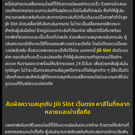
หนึ่งในค่ายเกมสล็อตออนไลน์ที่ได้รับความนิยมอย่างรวดเร็ว ด้วยการนำเสนอ
เกมที่หลากหลายระบบการเล่นที่ทันสมัยและโปรโมชั่นที่น่าสนใจ ซึ่งทำให้ผู้เล่น
สามารถเพลิดเพลินกับประสบการณ์การเล่นที่น่าตื่นเต้นและมีโอกาสทำกำไรสูง
Jili Slot มีเกมสล็อตให้เลือกเล่นมากมาย ไม่ว่าจะเป็นสล็อตคลาสสิกเหมาะ
สำหรับผู้เล่นมือใหม่ ด้วยรูปแบบการเล่นที่เรียบง่าย สล็อตวิดีโอที่มาพร้อม
กราฟิกที่สวยงามและเนื้อเรื่องที่น่าสนใจ ช่วยเพิ่มความสนุกสนานในการเล่น ผู้
เล่นสามารถเข้าถึงเกมได้ทั้งบนคอมพิวเตอร์และมือถือ โดยไม่ต้องดาวน์โหลด
แอปพลิเคชัน ซึ่งสะดวกสบายและเข้าถึงได้ง่าย นอกจากนี้
Jili Slot
ยังมีระบบ
ฝาก-ถอนเงินที่รวดเร็วและปลอดภัย ทำให้ผู้เล่นสามารถทำธุรกรรมได้อย่าง
สะดวก ทีมงานของเราพร้อมให้บริการตลอด 24 ชั่วโมง เพื่อช่วยเหลือผู้เล่นใน
ทุกปัญหา ไม่ว่าจะเป็นการสอบถามข้อมูลหรือการแก้ไขปัญหาต่าง ๆ นี่จึงเป็นตัว
เลือกที่เหมาะสมสำหรับผู้ที่ต้องการสนุกกับเกมสล็อตออนไลน์และเกมคาสิโนใน
รูปแบบที่ทันสมัยและปลอดภัย
สัมผัสความสนุกกับ Jili Slot เว็บตรง คาสิโนที่หลาก
หลายและน่าเชื่อถือ
แพลตฟอร์มคาสิโนออนไลน์ที่ได้รับความนิยมในประเทศไทย ด้วยการให้บริการที่
หลากหลายและน่าเชื่อถือ ผู้เล่นสามารถเพลิดเพลินกับประสบการณ์การเดิมพัน