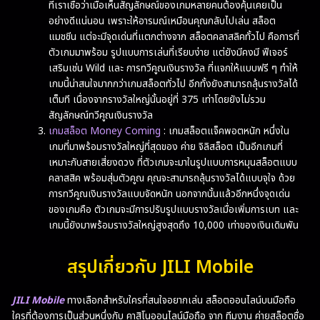
ที่เราเชื่อว่าเมื่อเห็นสัญลักษณ์ของเกมหลายคนต้องคุ้นเคยเป็น
อย่างดีแน่นอน เพราะให้อารมณ์เหมือนคุณกลับไปเล่น สล็อต
แมชชีน แต่จะมีจุดเด่นที่แตกต่างจาก สล็อตคลาสลิคทั้วไป คือการที่
ตัวเกมมาพร้อม รูปแบบการเล่นที่เรียบง่าย แต่ยังมีคงมี ฟีเจอร์
เสริมเช่น Wild และ การทวีคูณเงินรางวัล ที่แจกให้แบบฟรี ๆ ทำให้
เกมนี้น่าสนใจมากกว่าเกมสล็อตทั่วไป อีกทั้งยังสามารถลุ้นรางวัลได้
เต็มที เนื่องจากรางวัลใหญ่นั้นอยู่ที่ 375 เท่าโดยยังไม่รวม
สัญลักษณ์ทวีคูณเงินรางวัล
เกมสล็อต Money Coming
: เกมสล็อตแจ็คพอตหนัก หนึ่งใน
เกมที่มาพร้อมรางวัลใหญ่ที่สุดของ ค่าย จิลิสล็อต เป็นอีกเกมที่
เหมาะกับสายเสี่ยงดวง ที่ตัวเกมจะมาในรูปแบบการหมุนสล็อตแบบ
คลาสสิค พร้อมสุ่มตัวคูณ คุณจะสามารถลุ้นรางวัลได้แบบจุใจ ด้วย
การทวีคูณเงินรางวัลแบบจัดหนัก นอกจากนั้นแล้วอีกหนึ่งจุดเด่น
ของเกมคือ ตัวเกมจะมีการปรับรูปแบบรางวัลเมื่อเพิ่มการเบท และ
เกมนี้ยังมาพร้อมรางวัลใหญ่สูงสุดถึง 10,000 เท่าของเงินเดิมพัน
สรุปเกี่ยวกับ JILI Mobile
JILI Mobile
ทางเลือกสำหรับใครที่สนใจอยากเล่น สล็อตออนไลน์บนมือถือ
ใครที่ต้องการเป็นส่วนหนึ่งกับ คาสิโนออนไลน์มือถือ จาก ทีมงาน ค่ายสล็อตชื่อ