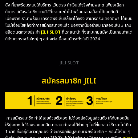
ดัง ที่มาพร้อมระบบให้บริการ เว็บตรง ทำเงินได้จริงห้ามพลาด เพียงเลือก
ทำการ สมัครสมาชิก ตามวิธีที่เราแนะนำไป พร้อมเล่นสล้อตได้เลยทันที
เนื่องจากเรามาพร้อม เครดิตฟรีเล่นสล็อตได้จริง สามารถรับเครดิตฟรี ได้แบบ
ไม่มีเงื่อนไขหลังทำการสมัครสมาชิกแล้ว นอกจากนั้นอย่าลิม มาลองเล่น 3 เกม
สล็อตแตกง่ายประจำ
JILI SLOT
ที่เราแนะนำ ทั้งสามเกมแม้จะเป็นเกมเก่าแต่
ก็ยังแจกรางวัลใหญ่ ๆ อย่างต่อเนื่องแม้กระทั่งในปี 2024
JILI SLOT
สมัครสมาชิก JILI
การสมัครสมาชิก ทำได้เลยด้วยตัวเอง ไม่ต้องส่งข้อมูลส่วนตัว ให้กับแอดมิน
ให้ยุ่งยาก ไม่ต้องรอแอดมินมาตอบ ทำเองได้ง่าย ๆ ไม่กี่ขั้นตอน ใช้เวลาไม่เกิน
1 นาที ขึ้นอยู่กับตัวคุณเอง ว่าจะกรอกข้อมูลนานเพียงใด ฝาก – ถอนได้ง่าย ๆ