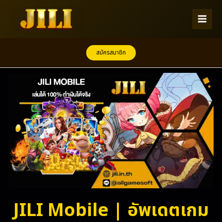
Skip
to
content
สมัครสมาชิก
JILI Mobile | อัพเดตเกม