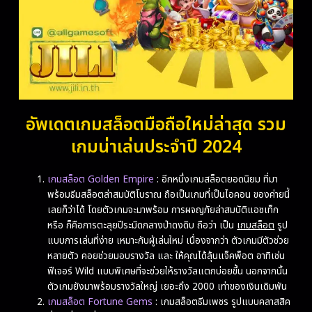
อัพเดตเกมสล็อตมือถือใหม่ล่าสุด รวม
เกมน่าเล่นประจำปี 2024
เกมสล็อต Golden Empire
: อีกหนึ่งเกมสล็อตยอดนิยม ที่มา
พร้อมธีมสล็อตล่าสมบัติโบราณ ถือเป็นเกมที่เป็นไอคอน ของค่ายนี้
เลยก็ว่าได้ โดยตัวเกมจะมาพร้อม การผจญภัยล่าสมบัติแอซเท็ก
หรือ ก็คือการตะลุยปีระมิดกลางป่าดงดิบ ถือว่า เป็น
เกมสล็อต
รูป
แบบการเล่นที่ง่าย เหมาะกับผู้เล่นใหม่ เนื่องจากว่า ตัวเกมมีตัวช่วย
หลายตัว คอยช่วยมอบรางวัล และ ให้คุณได้ลุ้นแจ็คพ็อต อาทิเช่น
ฟีเจอร์ Wild แบบพิเศษที่จะช่วยให้รางวัลแตกบ่อยขึ้น นอกจากนั้น
ตัวเกมยังมาพร้อมรางวัลใหญ่ เยอะถึง 2000 เท่าของเงินเดิมพัน
เกมสล็อต Fortune Gems
: เกมสล็อตธีมเพชร รูปแบบคลาสสิค