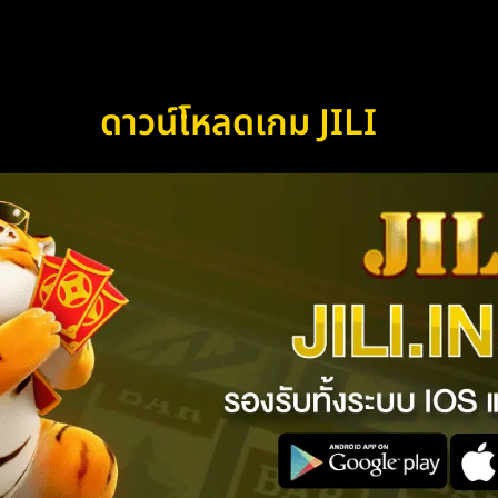
ดาวน์โหลดเกม JILI