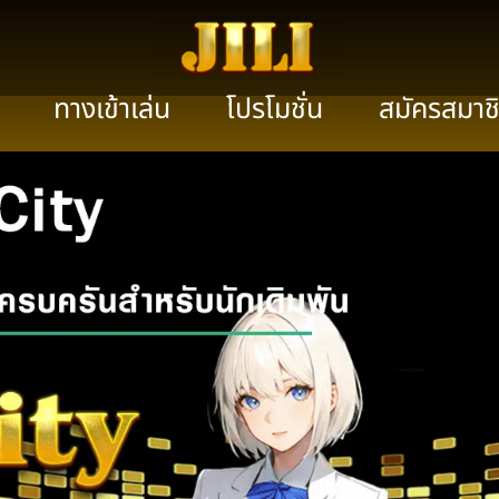
ทางเข้าเล่น
โปรโมชั่น
สมัครสมาช