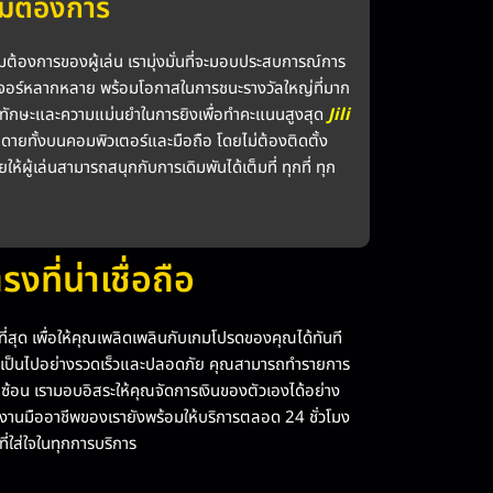
ามต้องการ
้องการของผู้เล่น เรามุ่งมั่นที่จะมอบประสบการณ์การ
ฟีเจอร์หลากหลาย พร้อมโอกาสในการชนะรางวัลใหญ่ที่มาก
องใช้ทักษะและความแม่นยำในการยิงเพื่อทำคะแนนสูงสุด
Jili
ดายทั้งบนคอมพิวเตอร์และมือถือ โดยไม่ต้องติดตั้ง
้ผู้เล่นสามารถสนุกกับการเดิมพันได้เต็มที่ ทุกที่ ทุก
ี่น่าเชื่อถือ
สุด เพื่อให้คุณเพลิดเพลินกับเกมโปรดของคุณได้ทันที
รรมเป็นไปอย่างรวดเร็วและปลอดภัย คุณสามารถทำรายการ
ับซ้อน เรามอบอิสระให้คุณจัดการเงินของตัวเองได้อย่าง
ีมงานมืออาชีพของเรายังพร้อมให้บริการตลอด 24 ชั่วโมง
ี่ใส่ใจในทุกการบริการ