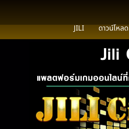
Skip
to
content
JILI
ดาวน์โหลด