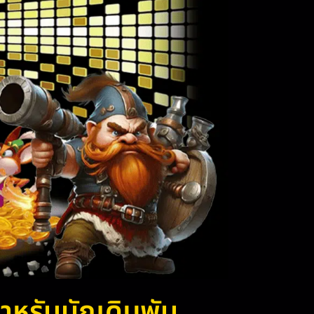
ำหรับนักเดิมพัน