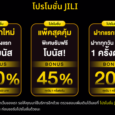
โปรโมชั่น JILI
จากเว็บของเรา รอให้คุณมาใช้บริการอีกด้วย ตรวจสอบเพิ่มเติมได้เลยที่
โปรโมชั่น 
่น ก่อนขอรับโปรโมชั่นด้วยนะ