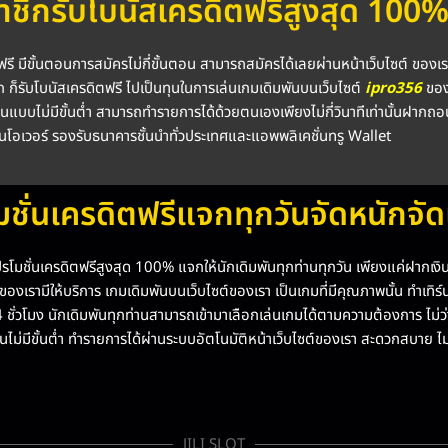
ชิกรับโบนัสเครดิตฟรีสูงสุด 100%
มีขั้นตอนการสมัครไม่กี่ขั้นตอน สามารถสมัครได้เลยผ่านหน้าเว็บไซต์ ของเราห
 ก็รับโบนัสเครดิตฟรี ไปเป็นทุนในการเล่นเกมเดิมพันบนเว็บไซต์
ipro356
ของเ
บไม่มีขั้นต่ำ สามารถทำรายการได้ด้วยตนเองเพียงไม่กี่วินาทีเท่านั้นฝากถอนเ
ำเทิร์นโอเวอร์ รองรับธนาคารชั้นนำทั่วประเทศและแอพพลิเคชั่นทรู Wallet
มชั่นเครดิตฟรีแจกทุกวันจัดหนักจัด
รโมชั่นเครดิตฟรีสูงสุด 100% แจกให้นักเดิมพันทุกท่านทุกวัน เพียงแค่ฝากเงินเ
บของเรามีให้บริการ เกมเดิมพันบนเว็บไซต์ของเรา เป็นเกมที่มีคุณภาพนั้น ทำเทิร
ชั่วโมง นักเดิมพันทุกท่านสามารถเข้ามาเลือกเล่นเกมได้ตามความต้องการ ไม่ว่
ีขั้นต่ำ ทำรายการได้ผ่านระบบอัตโนมัติหน้าเว็บไซต์ของเรา สะดวกสบาย ไม่ว่า
JILI SLOT