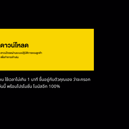
 ใช้เวลาไม่เกิน 1 นาที ขึ้นอยู่กับตัวคุณเอง ว่าจะกรอก
วันนี้ พร้อมโปรโมชั่น โบนัสอีก 100%