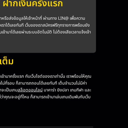
 ฝากเงินครั้งแรก
รือส่งข้อมูลให้เจ้าหน้าที่ ผ่านทาง LIN@ เพื่อความ
ราได้เลยทันที เว็บของเราสมัครฟรีทุกรายการพร้อมยัง
ข้ามาได้เลยผ่านระบบอัตโนมัติ ไม่ต้องเสียเวลาแจ้งเจ้า
เต็ม
ข้ามาครั้งแรก กับเว็บไซต์ของเราเท่านั้น เราพร้อมให้คุณ
์นไม่กี่รอบ ก็สามารถถอนได้เลยทันที เต็มจำนวนไม่มีค่า
าจะเป็นเกม
สล็อตออนไลน์
บาคาร่า ยิงปลา เกมกีฬา และ
คุณจะอยู่ที่ไหน ก็สามารถเข้ามาเล่นเกมเดิมพันกับเว็บ