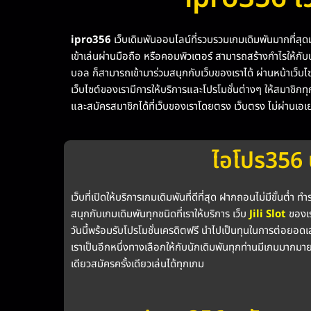
ipro356
เว็บเดิมพันออนไลน์ที่รวบรวมเกมเดิมพันมากที่สุด
เข้าเล่นผ่านมือถือ หรือคอมพิวเตอร์ สามารถสร้างกำไรให้ก
บอล ก็สามารถเข้ามาร่วมสนุกกับเว็บของเราได้ ผ่านหน้าเว็บ
เว็บไซต์ของเรามีการให้บริการและโปรโมชั่นต่างๆ ให้สมาชิกทุก
และสมัครสมาชิกได้ที่เว็บของเราโดยตรง เว็บตรง ไม่ผ่านเอเย
ไอโปร356 บ
เว็บที่เปิดให้บริการเกมเดิมพันที่ดีที่สุด ฝากถอนไม่มีขั้นต่
สนุกกับเกมเดิมพันทุกชนิดที่เราให้บริการ เว็บ
Jili Slot
ของเร
วันนี้พร้อมรับโปรโมชั่นเครดิตฟรี นำไปเป็นทุนในการต่อยอดเล
เราเป็นอีกหนึ่งทางเลือกให้กับนักเดิมพันทุกท่านมีเกมมากม
เดียวสมัครครั้งเดียวเล่นได้ทุกเกม