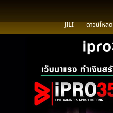
Skip
to
content
JILI
ดาวน์โหลด