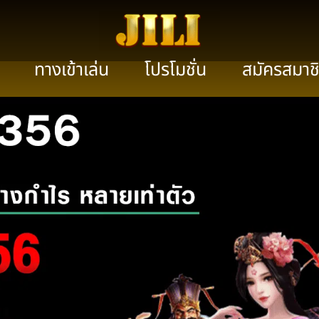
ทางเข้าเล่น
โปรโมชั่น
สมัครสมาช