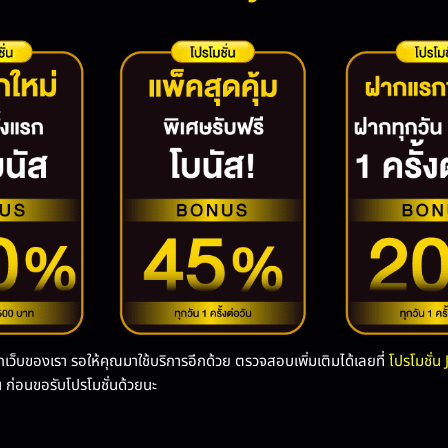
จากเว็บของเรา รอให้คุณมาใช้บริการอีกด้วย ตรวจสอบเพิ่มเติมได้เลยที่
โปรโมชั่น 
่น ก่อนขอรับโปรโมชั่นด้วยนะ