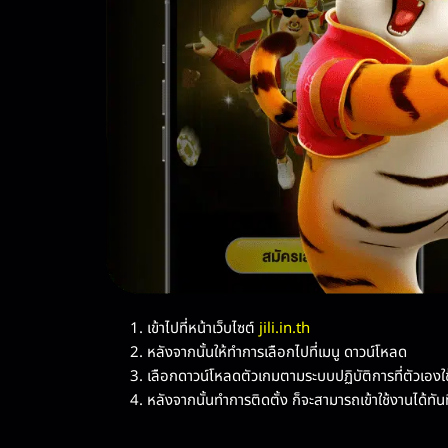
เข้าไปที่หน้าเว็บไซต์
jili.in.th
หลังจากนั้นให้ทำการเลือกไปที่เมนู ดาวน์โหลด
เลือกดาวน์โหลดตัวเกมตามระบบปฏิบัติการที่ตัวเอง
หลังจากนั้นทำการติดตั้ง ก็จะสามารถเข้าใช้งานได้ทัน