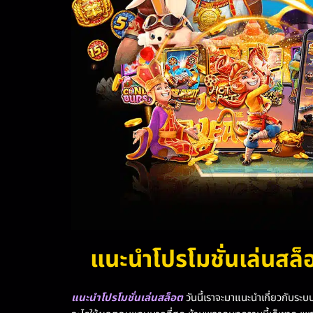
แนะนำโปรโมชั่นเล่นสล็
แนะนำโปรโมชั่นเล่นสล็อต
วันนี้เราจะมาแนะนำเกี่ยวกับร