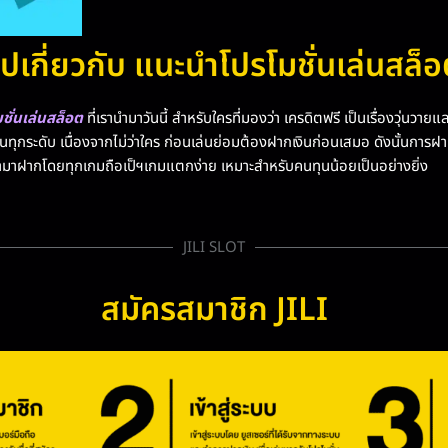
ุปเกี่ยวกับ แนะนำโปรโมชั่นเล่นสล็
ั่นเล่นสล็อต
ที่เรานำมาวันนี้ สำหรับใครที่มองว่า เครดิตฟรี เป็นเรื่องวุ่นวายแ
นทุกระดับ เนื่องจากไม่ว่าใคร ก่อนเล่นย่อมต้องฝากเงินก่อนเสมอ ดังนั้นการฝา
ำมาฝากโดยทุกเกมถือเป็ฯเกมแตกง่าย เหมาะสำหรับคนทุนน้อยเป็นอย่างยิ่ง
JILI SLOT
สมัครสมาชิก JILI