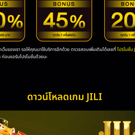
จากเว็บของเรา รอให้คุณมาใช้บริการอีกด้วย ตรวจสอบเพิ่มเติมได้เลยที่
โปรโมชั่น 
่น ก่อนขอรับโปรโมชั่นด้วยนะ
ดาวน์โหลดเกม JILI