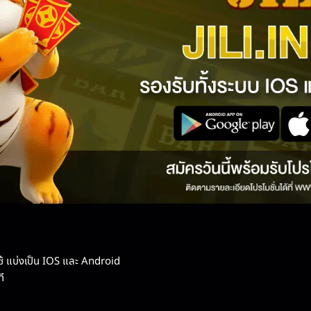
ใช้ แบ่งเป็น IOS และ Android
ที