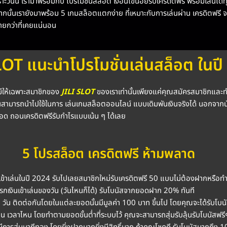
ันนี้ เรามาพร้อมกับ โปรโมชั่นสล็อต เงื่อนไขน้อยรับเครดิตฟรี พร้อมเล่นได้ทุก
้นเรายังมาพร้อม 5 เกมสล็อตแตกง่าย ที่เหมาะกับการเล่นผ่าน เครดิตฟรี จากโป
ายกว่าที่เคยแน่นอน
LOT แนะนำโปรโมชั่นเล่นสล็อต ในป
มีให้เฉพาะสมาชิกของ
JILI SLOT
ของเราเท่านั้นเพียงแค่คุณสมัครสมาชิกและทำต
านั้นสามารถนำไปใช้ในการ เล่นเกมสล็อตออนไลน์ แบบเดิมพันเงินจริงได้ นอกจาก
อด ถอนเครดิตฟรีรับกำไรแบบเน้น ๆ ได้เลย
5 โปรสล็อต เครดิตฟรี ห้ามพลาด
เข้าเล่นในปี 2024 รับไปเลยสมาชิกใหม่รับเครดิตฟรี 50 แบบไม่ต้องฝากหรือทำเง
ินเข้าเล่นของวัน (วันไหนก็ได้) รับโบนัสจากยอดฝาก 20% ทันที
 วัน ติดต่อกันโดยในแต่ละยอดนั้นมีมูลค่า 100 บาท ขึ้นไป โดยคุณจะได้รับโบนั
หน เวลาไหน โดยทำตามยอดขั้นต่ำที่ระบบไว้ คุณจะสามารถสุ่มรับลุ้นรับโบนัสฟ