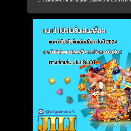
โปรสล็อตนาทีทอง ในแต่ละวันของแต่ละบัญชี เราจะมี