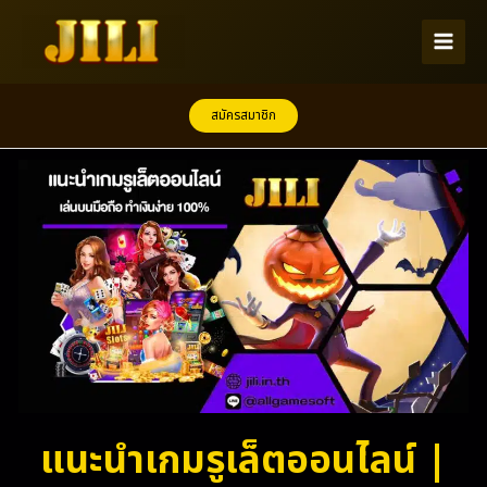
Skip
to
content
สมัครสมาชิก
แนะนำเกมรูเล็ตออนไลน์ |