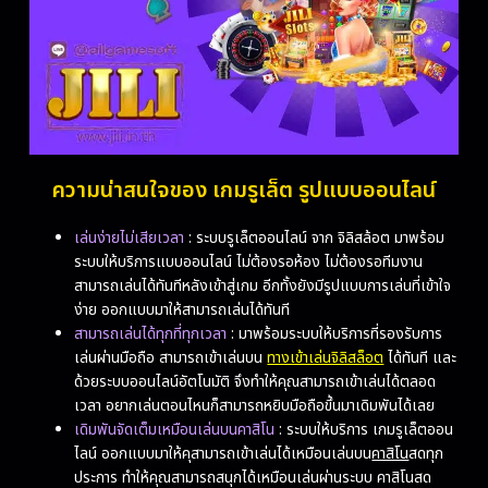
ความน่าสนใจของ เกมรูเล็ต รูปแบบออนไลน์
เล่นง่ายไม่เสียเวลา
: ระบบรูเล็ตออนไลน์ จาก จิลิสล้อต มาพร้อม
ระบบให้บริการแบบออนไลน์ ไม่ต้องรอห้อง ไม่ต้องรอทีมงาน
สามารถเล่นได้ทันทีหลังเข้าสู่เกม อีกทั้งยังมีรูปแบบการเล่นที่เข้าใจ
ง่าย ออกแบบมาให้สามารถเล่นได้ทันที
สามารถเล่นได้ทุกที่ทุกเวลา
: มาพร้อมระบบให้บริการที่รองรับการ
เล่นผ่านมือถือ สามารถเข้าเล่นบน
ทางเข้าเล่นจิลิสล็อต
ได้ทันที และ
ด้วยระบบออนไลน์อัตโนมัติ จึงทำให้คุณสามารถเข้าเล่นได้ตลอด
เวลา อยากเล่นตอนไหนก็สามารถหยิบมือถือขึ้นมาเดิมพันได้เลย
เดิมพันจัดเต็มเหมือนเล่นบนคาสิโน
: ระบบให้บริการ เกมรูเล็ตออน
ไลน์ ออกแบบมาให้คุสามารถเข้าเล่นได้เหมือนเล่นบน
คาสิโน
สดทุก
ประการ ทำให้คุณสามารถสนุกได้เหมือนเล่นผ่านระบบ คาสิโนสด