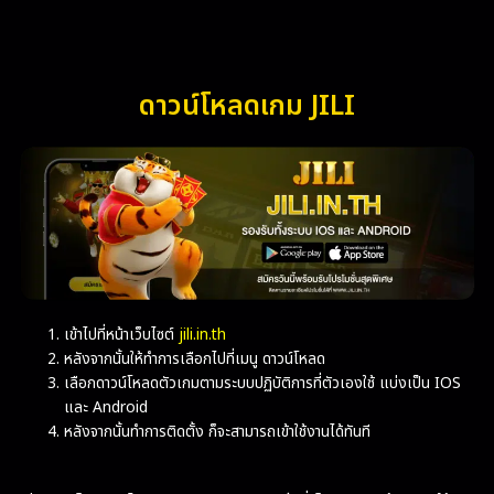
ดาวน์โหลดเกม JILI
เข้าไปที่หน้าเว็บไซต์
jili.in.th
หลังจากนั้นให้ทำการเลือกไปที่เมนู ดาวน์โหลด
เลือกดาวน์โหลดตัวเกมตามระบบปฏิบัติการที่ตัวเองใช้ แบ่งเป็น IOS
และ Android
หลังจากนั้นทำการติดตั้ง ก็จะสามารถเข้าใช้งานได้ทันที