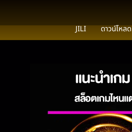
Skip
to
content
JILI
ดาวน์โหลด