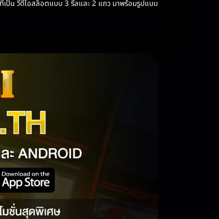
ี่เป็น วีดีโอสล็อตแบบ 3 รีลและ 2 แถว มาพร้อมรูปแบบ