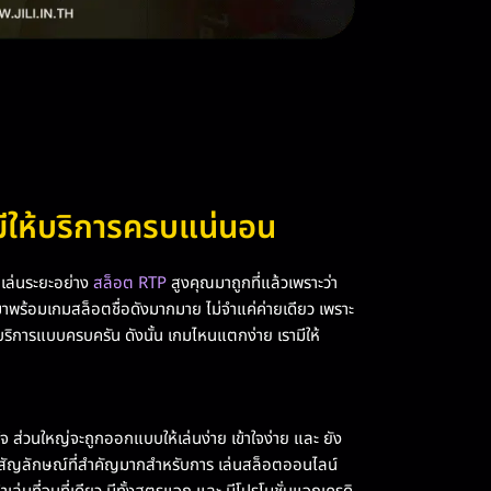
มีให้บริการครบแน่นอน
บเล่นระยะอย่าง
สล็อต RTP
สูงคุณมาถูกที่แล้วเพราะว่า
มาพร้อมเกมสล็อตชื่อดังมากมาย ไม่จำแค่ค่ายเดียว เพราะ
ริการแบบครบครัน ดังนั้น เกมไหนแตกง่าย เรามีให้
ใจ ส่วนใหญ่จะถูกออกแบบให้เล่นง่าย เข้าใจง่าย และ ยัง
็นสัญลักษณ์ที่สำคัญมากสำหรับการ เล่นสล็อตออนไลน์