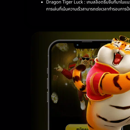
Dragon Tiger Luck : เกมสล็อตธีมจีนที่มาในแนว
การเล่นที่เน้นความเร็วสามารถเร่งเวลาทำรอบการป