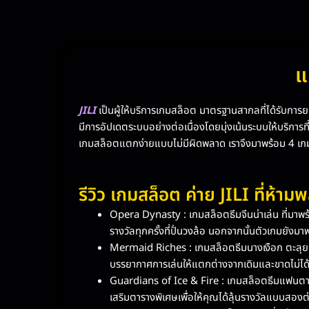
แ
JILI
เป็นผู้ให้บริการเกมสล็อต มาตรฐานสากลที่ได้รับการ
มีการอัปเดตระบบอย่างต่อเนื่องโดยมุ่งเน้นระบบให้บริการที่ร
เกมสล็อตแตกง่ายแบบไม่มีผิดพลาด เราจึงมาพร้อม 4 เกม
รีวิว เกมสล็อต ค่าย JILI ที่ห้าม
Opera Dynasty : เกมสล็อตธีมจีนน่าเล่น ที่มาพ
รางวัลทุกครั้งที่ปั่นวงล้อ นอกจากนั้นตัวเกมยังมา
Mermaid Riches : เกมสล็อตธีมนางเงือก ตะลุยท้อ
บรรยากาศการเล่นให้แตกต่างจากเดิมและขาดไม่ได้กั
Guardians of Ice & Fire : เกมสล็อตธีมแฟนตาซีน
เสริมตารางพิเศษเพื่อให้คุณได้ลุ้นรางวัลแบบสองต