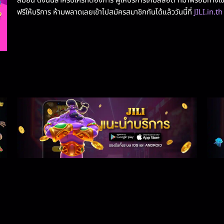
สมัยนี้ ดังนั้นสำหรับใครที่ต้องการ ผู้ให้บริการเกมสล็อต ที่มาพร้อมทางเข้
ฟรีให้บริการ ห้ามพลาดเลยเข้าไปสมัครสมาชิกกันได้แล้ววันนี้ที่
JILI.in.th