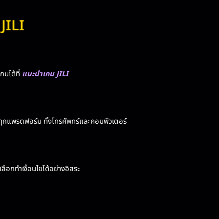
JILI
กมได้ที่
แนะนำเกม JILI
ทุกแพรตฟอร์ม ทั้งโทรศัพทร์และคอมพิวเตอร์
ลือกทำเงื่อนไขได้อย่างอิสระ