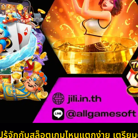
ปรู้จักกับสล็อตเกมไหนแตกง่าย เตรียม