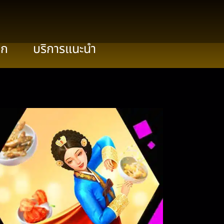
ิก
บริการแนะนำ