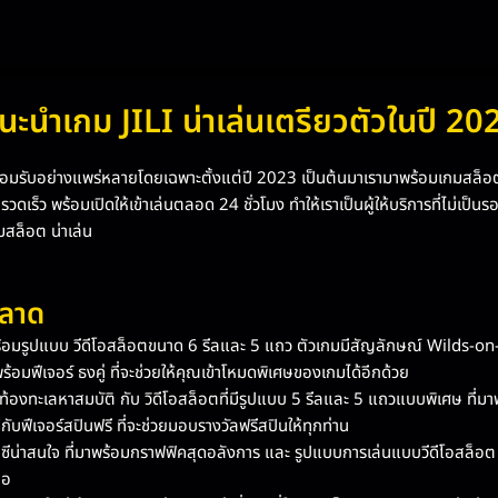
นะนำเกม JILI น่าเล่นเตรียวตัวในปี 20
ยอมรับอย่างแพร่หลายโดยเฉพาะตั้งแต่ปี 2023 เป็นต้นมาเรามาพร้อมเกมสล็อตน
วดเร็ว พร้อมเปิดให้เข้าเล่นตลอด 24 ชั่วโมง ทำให้เราเป็นผู้ให้บริการที่ไม่เป็น
สล็อต น่าเล่น
พลาด
ร้อมรูปแบบ วีดีโอสล็อตขนาด 6 รีลและ 5 แถว ตัวเกมมีสัญลักษณ์ Wilds-on-
พร้อมฟีเจอร์ ธงคู่ ที่จะช่วยให้คุณเข้าโหมดพิเศษของเกมได้อีกด้วย
งทะเลหาสมบัติ กับ วิดีโอสล็อตที่มีรูปแบบ 5 รีลและ 5 แถวแบบพิเศษ ที่มาพ
บฟีเจอร์สปินฟรี ที่จะช่วยมอบรางวัลฟรีสปินให้ทุกท่าน
่าสนใจ ที่มาพร้อมกราฟฟิคสุดอลังการ และ รูปแบบการเล่นแบบวีดีโอสล็อต กับ 
่อ