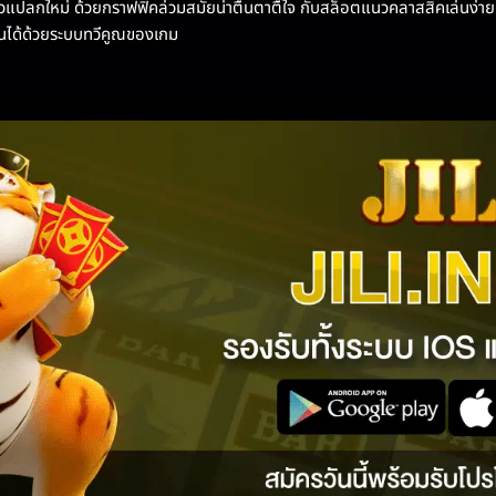
แปลกใหม่ ด้วยกราฟฟิคล่วมสมัยน่าตื่นตาตื่ใจ กับสล็อตแนวคลาสสิคเล่นง่ายท
ั่นได้ด้วยระบบทวีคูณของเกม