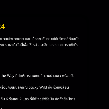
24
่าสนใจมากมาย และ เมื่อรวมกับระบบให้บริการที่ทันสมัย
รองใคร และในวันนี้เพื่อให้เหล่าสมาชิกของเราสามารถเข้าถึง
the-Way ที่ทำให้การเล่นเกมมีความน่าสนใจ พร้อมรับ
ร้อมกับสัญลักษณ์ Sticky Wild ที่จะช่วยเปลี่ยน
6 รีลและ 2 แถว ที่มีฟีเจอร์ฟรีสปิน อักทั้งยังมีการ