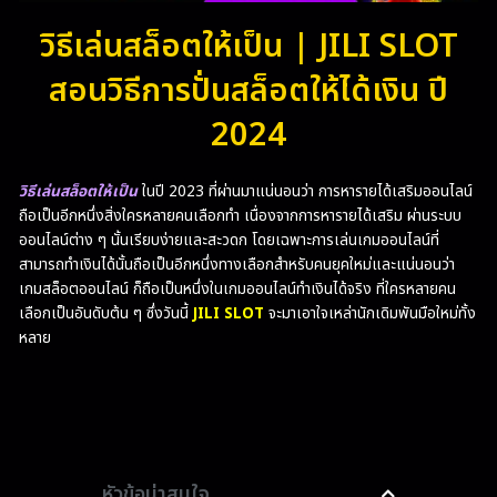
วิธีเล่นสล็อตให้เป็น | JILI SLOT
สอนวิธีการปั่นสล็อตให้ได้เงิน ปี
2024
วิธีเล่นสล็อตให้เป็น
ในปี 2023 ที่ผ่านมาแน่นอนว่า การหารายได้เสริมออนไลน์
ถือเป็นอีกหนึ่งสิ่งใครหลายคนเลือกทำ เนื่องจากการหารายได้เสริม ผ่านระบบ
ออนไลน์ต่าง ๆ นั้นเรียบง่ายและสะวดก โดยเฉพาะการเล่นเกมออนไลน์ที่
สามารถทำเงินได้นั้นถือเป็นอีกหนึ่งทางเลือกสำหรับคนยุคใหม่และแน่นอนว่า
เกมสล็อตออนไลน์ ก็ถือเป็นหนึ่งในเกมออนไลน์ทำเงินได้จริง ที่ใครหลายคน
เลือกเป็นอันดับต้น ๆ ซึ่งวันนี้
JILI SLOT
จะมาเอาใจเหล่านักเดิมพันมือใหม่ทั้ง
หลาย
หัวข้อน่าสนใจ