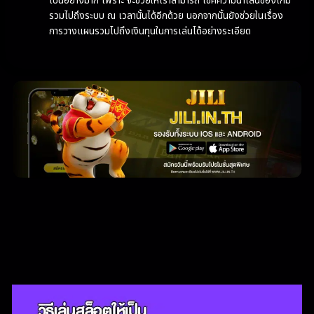
เป็นอย่างมาก เพราะ จะช่วยให้เราสามารถ เช็คความน่าเล่นของเกม
รวมไปถึงระบบ ณ เวลานั้นได้อีกด้วย นอกจากนั้นยังช่วยในเรื่อง
การวางแผนรวมไปถึงเงินทุนในการเล่นได้อย่างระเอียด