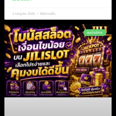
2 กรกฎาคม 2026
ไม่มีความเห็น
แนะนำบริการ