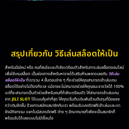
สรุปเกี่ยวกับ วิธีเล่นสล็อตให้เป็น
สำหรับมือใหม่ หรือ คนที่สนใจและกำลังเตรียมตัวสำหรับการเล่นสล็อตออนไลน์
เพื่อใช้เกมสล็อต เป็นช่องทางสำหรับหารายได้เสริมห้ามพลาดเลยกับ
วิธีเล่น
สล็อตให้เป็น
ที่เรารวม 4 ขั้นตอนง่าย ๆ ที่จะช่วยให้คุณสามารถเข้าเล่นเกม
สล็อตได้อย่างไม่ต้องกังวล แม้อาจจะไม่สามารถช่วยให้คุณชนะรางวัลได้ 100%
แต่ก็จะสามารถเป็นตัวช่วยสำหรับคนที่กำลังเตรียมตัว ให้สามารถเข้าเล่นเกม
จาก
JILI SLOT
ได้แบบคุ้มค่าที่สุด ให้คุณเริ่มต้นเดิมพันด้วนต้นทุนที่น้อยลง
กว่าเดิมอีกขั้น ด้วยการสมัครสมาชิกกับเรา พร้อมรับเคดริตฟรีเข้าเล่นและเรา
ยังมีกิจกรรม แจกโบนัสเครดิตฟรี ต่าง ๆ อีกมากมายที่เพียงเป็นสมาชิกก็
พร้อมรับได้เลยแบบไม่มีเงื่อนไข