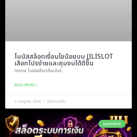
โบนัสสล็อตเงื่อนไขน้อยบน JILISLOT
เลือกโปรง่ายและคุมงบได้ดีขึ้น
Home โบนัสสล็อตเงื่อนไขน้
READ MORE »
1 กรกฎาคม 2026
ไม่มีความเห็น
แนะนำบริการ