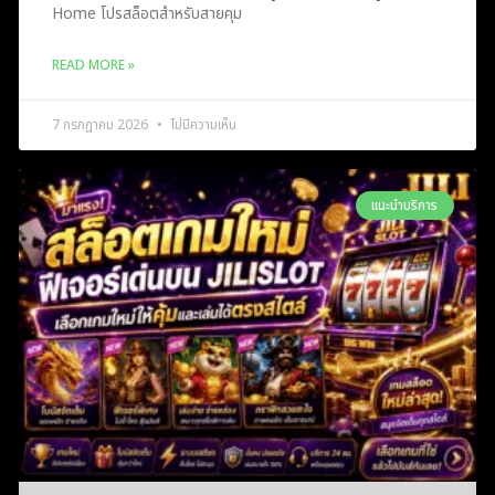
Home โปรสล็อตสำหรับสายคุม
READ MORE »
7 กรกฎาคม 2026
ไม่มีความเห็น
แนะนำบริการ