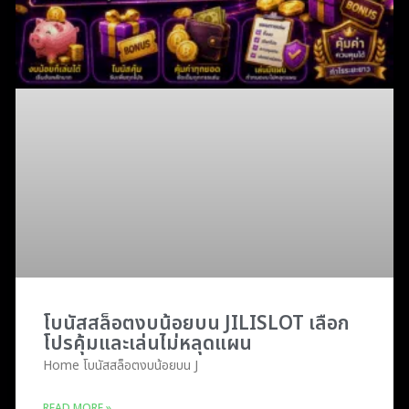
โบนัสสล็อตงบน้อยบน JILISLOT เลือก
โปรคุ้มและเล่นไม่หลุดแผน
Home โบนัสสล็อตงบน้อยบน J
READ MORE »