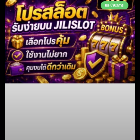
แนะนำบริการ