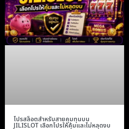
โปรสล็อตสำหรับสายคุมทุนบน
JILISLOT เลือกโปรให้คุ้มและไม่หลุดงบ