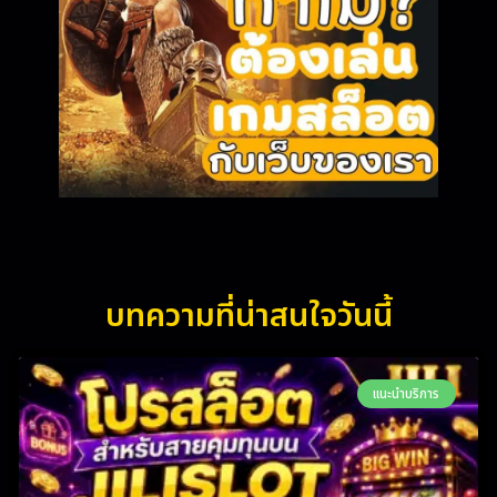
บทความที่น่าสนใจวันนี้
แนะนำบริการ