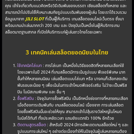
คุณ เข้าใจเกี่ยวกับแนวคิดหรือวิธีเดิมพันของบรรดา เซียนสล็อตทั้งหลาย และ
สามารถนำไปปรับใช้ให้เหมาะสมกัยรูปแบบเดิมพันของผู้เล่น โดยเราได้รวบรวม
ข้อมูบมาจาก
JILI SLOT
ที่เป็นผู็ให้บริการ เกมสล็อตออนไลน์เว็บตรง ซึ่งมา
พร้อมเกมน่าเล่นมากกว่า 200 เกม และ ปัจจุบันเป็นหนึ่งในผู้ให้บริการเกม
สล็อตมาตฐานสากล ที่เปิดให้บริการแก่ผู้เล่นชาวไทยโดยเฉพาะ
3 เทคนิคเล่นสล็อตยอดนิยมในไทย
ใช้เทคนิคไล่เบท
: การไล่เบท เป็นหนึ่งในวิธียอดฮิตที่หลายคนเลือกใช้
โดยเฉพาะในปี 2024 ที่เกมสล็อตมีการเน้นรูปแบบ ฟีเจอร์พิเศษ มาก
ขึ้นทำให้หลายคนนิยม เล่นสล็อตแบบไล่เบท หรือ บางคนก็เลือกลงเดิม
พันรอบละน้อย ๆ เพื่อเน้นในการเข้าโหมดฟีเจอร์เสริม ไม่ว่าจะเป็นฟรีส
ปิน โบนัสเกมพิเศษ และ อื่น ๆ
ซื้อฟรีสปิน
: ปัจจุบันการซื้อฟรีสปิน เป็นอีกหนึ่งช่องทางที่หลายคนเลือก
เมื่อต้องการเดิมพันกับ เกมสล็อตออนไลน์ เนื่องจาก การเล่นสล้อต
โดยซื้อฟรีสปินนั้นจะช่วยให้คุณ สามารถเข้าไปลุ้นรางวัลใหญ่ในโหมด
โบนัสได้ทันที ทั้งประหยัดเวลา แถมยังแตกชัว 100% อีกด้วย
ติดตามสูตรสล็อต
: สำหรับปี 2024 มีการอัพเดตเกมสล็อตใหม่ ๆ และ
รูปแบบการเล่นใหม่ ๆ อย่างต่อเนื่องทำให้ในปัจจุบันผู้เล่นหลายคนต้อง