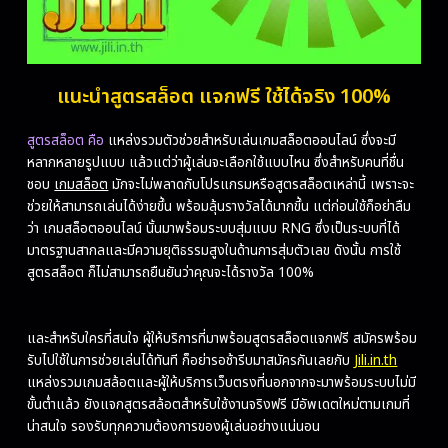
แนะนำสูตรสล็อต แจกฟรี ใช้ได้จริง 100%
สูตรสล็อต คือ
แหล่งรวมตัวช่วยสำหรับเล่นเกมสล็อตออนไลน์ ซึ่งจะมี
หลากหลายรูปแบบ แล้วแต่ว่าผู้เล่นจะเลือกใช้แบบไหน ซึ่งสำหรับคนที่ชื่น
ชอบ
เกมสล็อต
มักจะไม่พลาดกับโปรแกรมหรือสูตรสล็อตเหล่านี้ เพราะจะ
ช่วยให้สามารถเล่นได้ง่ายขึ้น พร้อมลุ้นรางวัลได้มากขึ้น แต่ก่อนใช้ก็อย่าลืม
ว่า เกมสล็อตออนไลน์ นั้นมาพร้อมระบบสุ่มแบบ RNG ซึ่งเป็นระบบที่ได้
มาตรฐานสากลและมีความยุติธรรมสูงในด้านการสุ่มตัวเลข ดังนั้น การใช้
สูตรสล็อต ก็ไม่สามารถยืนยันว่าคุณจะได้รางวัล 100%
และสำหรับใครที่สนใจ ผู้ให้บริการที่มาพร้อมสูตรสล็อตแจกฟรี สมัครพร้อม
รับไปใช้ในการช่วยเล่นได้ทันที ก็อย่ารอช้ารีบมาสมัครกันเลยกับ
Jili.in.th
แหล่งรวมเกมสล้อตและผู้ให้บริการเว็บตรงที่นอกจากจะมาพร้อมระบบไม่มี
ขั้นต่ำแล้ว ยังแจกสูตรสล้อตสำหรับใช้งานจริงฟรี มีอัพเดตใหม่ตามเกมที่
น่าสนใจ รองรับทุกความต้องการของผู้เล่นอย่างแน่นอน