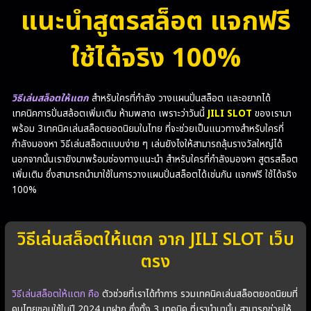
แนะนำสูตรสล็อต แจกฟรี
ใช้ได้จริง 100%
วิธีเล่นสล็อตให้แตก
สำหรับใครที่กำลัง วางแผนปั่นสล็อต และอยากได้
เทคนิคการปั่นสล้อตเพิ่มเติม ห้ามพลาด เพราะว่าวันนี้
JILI SLOT
ของเรามา
พร้อม 3เทคนิคเล่นสล็อตยอดนิยมในไทย ที่จะช่วยเป็นแนวทางสำหรับใครที่
กำลังมองหา วิธีเล่นสล็อตแบบง่าย ๆ เล่นยังไงให้สามารถลุ้นรางวัลใหญ่ได้
นอกจากนั้นเรายังมาพร้อมช่องทางแนะนำ สำหรับใครที่กำลังมองหา สูตรสล็อต
เพิ่มเติม ซึ่งสามารถนำมาใช้ในการวางแผนปั่นสล็อตได้เช่นกัน แจกฟรี ใช้ได้จริง
100%
วิธีเล่นสล็อตให้แตก จาก JILI SLOT เว็บ
ตรง
วิธีเล่นสล็อตให้แตก คือ
ตัวช่วยที่เราได้ทำการ รวมเทคนิคเล่นสล็อตยอดนิยมที่
คนไทยชอบใช้ในปี 2024 มาฝาก ซึ่งทั้ง 3 เทคนิค ที่เรานำมานั้น สามารถช่วยให้