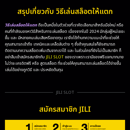
สรุปเกี่ยวกับ วิธีเล่นสล็อตให้แตก
วิธีเล่นสล็อตให้แตก
ถือเป็นหนึ่งในตัวช่วยที่เราคัดเลือกมาสำหรับมือใหม่ หรือ
คนที่กำลังมองหาวิธีสำหรับการเล่นสล็อต เนื่องจากในปี 2024 มีกลุ่มผู้ใหม่เยอะ
ขึ้น และ มีหลายคนเล่นเสียหรือขาดทุน เราจึงได้ทำบทความแนะนำที่จะช่วยให้
คุณสามารถเข้าถึง เทคนิคและเคล็ดลับต่าง ๆ ซึ่งถ้าคุณสนใจก็ยังสามารถ
ติดตามบทความสล็อตเพิ่มเติมจากเราได้ และ ในส่วนใครที่ยังไม่เป็นสมาชิก ก็
อย่าลืมเข้าสมัครสมาชิกกับ
JILI SLOT
ของเราเพราะเรามีของฟรีแจกมากมาย
ไม่ว่าจะเครดิตฟรี หรือ สูตรสล็อต ที่จะช่วยให้คุณสามารถเล่นสล็อตได้ง่ายขึ้น
เล่นได้อย่างถูกวิธี และ ประหยัดต้นทุน
JILI SLOT
สมัครสมาชิก JILI