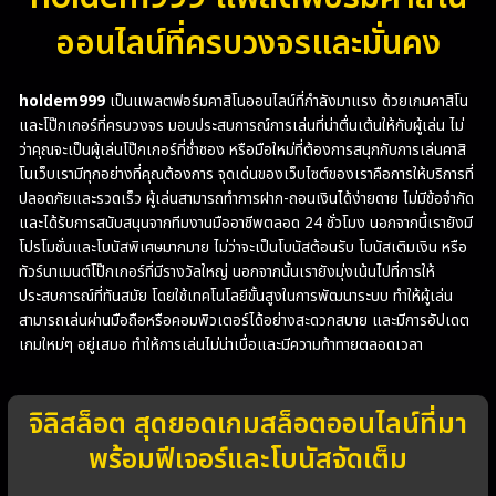
ออนไลน์ที่ครบวงจรและมั่นคง
holdem999
เป็นแพลตฟอร์มคาสิโนออนไลน์ที่กำลังมาแรง ด้วยเกมคาสิโน
และโป๊กเกอร์ที่ครบวงจร มอบประสบการณ์การเล่นที่น่าตื่นเต้นให้กับผู้เล่น ไม่
ว่าคุณจะเป็นผู้เล่นโป๊กเกอร์ที่ช่ำชอง หรือมือใหม่ที่ต้องการสนุกกับการเล่นคาสิ
โนเว็บเรามีทุกอย่างที่คุณต้องการ จุดเด่นของเว็บไซต์ของเราคือการให้บริการที่
ปลอดภัยและรวดเร็ว ผู้เล่นสามารถทำการฝาก-ถอนเงินได้ง่ายดาย ไม่มีข้อจำกัด
และได้รับการสนับสนุนจากทีมงานมืออาชีพตลอด 24 ชั่วโมง นอกจากนี้เรายังมี
โปรโมชั่นและโบนัสพิเศษมากมาย ไม่ว่าจะเป็นโบนัสต้อนรับ โบนัสเติมเงิน หรือ
ทัวร์นาเมนต์โป๊กเกอร์ที่มีรางวัลใหญ่ นอกจากนั้นเรายังมุ่งเน้นไปที่การให้
ประสบการณ์ที่ทันสมัย โดยใช้เทคโนโลยีขั้นสูงในการพัฒนาระบบ ทำให้ผู้เล่น
สามารถเล่นผ่านมือถือหรือคอมพิวเตอร์ได้อย่างสะดวกสบาย และมีการอัปเดต
เกมใหม่ๆ อยู่เสมอ ทำให้การเล่นไม่น่าเบื่อและมีความท้าทายตลอดเวลา
จิลิสล็อต สุดยอดเกมสล็อตออนไลน์ที่มา
พร้อมฟีเจอร์และโบนัสจัดเต็ม