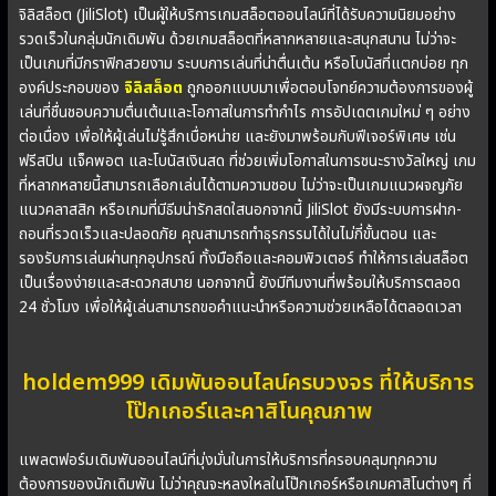
จิลิสล็อต (JiliSlot) เป็นผู้ให้บริการเกมสล็อตออนไลน์ที่ได้รับความนิยมอย่าง
รวดเร็วในกลุ่มนักเดิมพัน ด้วยเกมสล็อตที่หลากหลายและสนุกสนาน ไม่ว่าจะ
เป็นเกมที่มีกราฟิกสวยงาม ระบบการเล่นที่น่าตื่นเต้น หรือโบนัสที่แตกบ่อย ทุก
องค์ประกอบของ
จิลิสล็อต
ถูกออกแบบมาเพื่อตอบโจทย์ความต้องการของผู้
เล่นที่ชื่นชอบความตื่นเต้นและโอกาสในการทำกำไร การอัปเดตเกมใหม่ ๆ อย่าง
ต่อเนื่อง เพื่อให้ผู้เล่นไม่รู้สึกเบื่อหน่าย และยังมาพร้อมกับฟีเจอร์พิเศษ เช่น
ฟรีสปิน แจ็คพอต และโบนัสเงินสด ที่ช่วยเพิ่มโอกาสในการชนะรางวัลใหญ่ เกม
ที่หลากหลายนี้สามารถเลือกเล่นได้ตามความชอบ ไม่ว่าจะเป็นเกมแนวผจญภัย
แนวคลาสสิก หรือเกมที่มีธีมน่ารักสดใสนอกจากนี้ JiliSlot ยังมีระบบการฝาก-
ถอนที่รวดเร็วและปลอดภัย คุณสามารถทำธุรกรรมได้ในไม่กี่ขั้นตอน และ
รองรับการเล่นผ่านทุกอุปกรณ์ ทั้งมือถือและคอมพิวเตอร์ ทำให้การเล่นสล็อต
เป็นเรื่องง่ายและสะดวกสบาย นอกจากนี้ ยังมีทีมงานที่พร้อมให้บริการตลอด
24 ชั่วโมง เพื่อให้ผู้เล่นสามารถขอคำแนะนำหรือความช่วยเหลือได้ตลอดเวลา
holdem999 เดิมพันออนไลน์ครบวงจร ที่ให้บริการ
โป๊กเกอร์และคาสิโนคุณภาพ
แพลตฟอร์มเดิมพันออนไลน์ที่มุ่งมั่นในการให้บริการที่ครอบคลุมทุกความ
ต้องการของนักเดิมพัน ไม่ว่าคุณจะหลงใหลในโป๊กเกอร์หรือเกมคาสิโนต่างๆ ที่