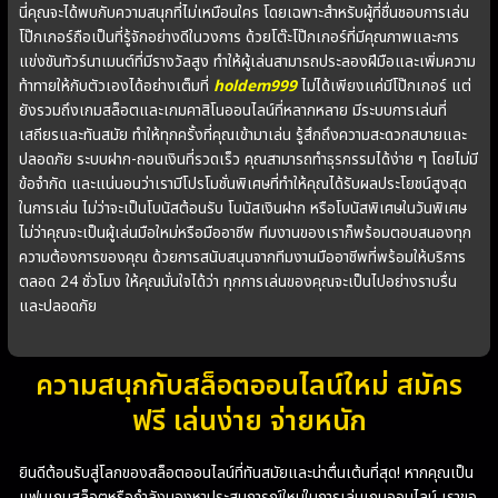
นี่คุณจะได้พบกับความสนุกที่ไม่เหมือนใคร โดยเฉพาะสำหรับผู้ที่ชื่นชอบการเล่น
โป๊กเกอร์ถือเป็นที่รู้จักอย่างดีในวงการ ด้วยโต๊ะโป๊กเกอร์ที่มีคุณภาพและการ
แข่งขันทัวร์นาเมนต์ที่มีรางวัลสูง ทำให้ผู้เล่นสามารถประลองฝีมือและเพิ่มความ
ท้าทายให้กับตัวเองได้อย่างเต็มที่
holdem999
ไม่ได้เพียงแค่มีโป๊กเกอร์ แต่
ยังรวมถึงเกมสล็อตและเกมคาสิโนออนไลน์ที่หลากหลาย มีระบบการเล่นที่
เสถียรและทันสมัย ทำให้ทุกครั้งที่คุณเข้ามาเล่น รู้สึกถึงความสะดวกสบายและ
ปลอดภัย ระบบฝาก-ถอนเงินที่รวดเร็ว คุณสามารถทำธุรกรรมได้ง่าย ๆ โดยไม่มี
ข้อจำกัด และแน่นอนว่าเรามีโปรโมชั่นพิเศษที่ทำให้คุณได้รับผลประโยชน์สูงสุด
ในการเล่น ไม่ว่าจะเป็นโบนัสต้อนรับ โบนัสเงินฝาก หรือโบนัสพิเศษในวันพิเศษ
ไม่ว่าคุณจะเป็นผู้เล่นมือใหม่หรือมืออาชีพ ทีมงานของเราก็พร้อมตอบสนองทุก
ความต้องการของคุณ ด้วยการสนับสนุนจากทีมงานมืออาชีพที่พร้อมให้บริการ
ตลอด 24 ชั่วโมง ให้คุณมั่นใจได้ว่า ทุกการเล่นของคุณจะเป็นไปอย่างราบรื่น
และปลอดภัย
ความสนุกกับสล็อตออนไลน์ใหม่ สมัคร
ฟรี เล่นง่าย จ่ายหนัก
ยินดีต้อนรับสู่โลกของสล็อตออนไลน์ที่ทันสมัยและน่าตื่นเต้นที่สุด! หากคุณเป็น
แฟนเกมสล็อตหรือกำลังมองหาประสบการณ์ใหม่ในการเล่นเกมออนไลน์ เราขอ